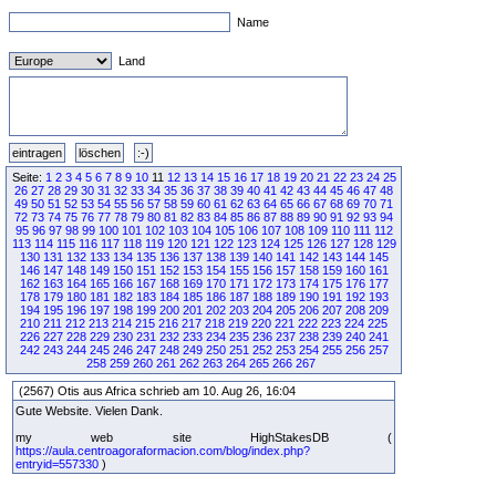
Name
Land
Seite:
1
2
3
4
5
6
7
8
9
10
11
12
13
14
15
16
17
18
19
20
21
22
23
24
25
26
27
28
29
30
31
32
33
34
35
36
37
38
39
40
41
42
43
44
45
46
47
48
49
50
51
52
53
54
55
56
57
58
59
60
61
62
63
64
65
66
67
68
69
70
71
72
73
74
75
76
77
78
79
80
81
82
83
84
85
86
87
88
89
90
91
92
93
94
95
96
97
98
99
100
101
102
103
104
105
106
107
108
109
110
111
112
113
114
115
116
117
118
119
120
121
122
123
124
125
126
127
128
129
130
131
132
133
134
135
136
137
138
139
140
141
142
143
144
145
146
147
148
149
150
151
152
153
154
155
156
157
158
159
160
161
162
163
164
165
166
167
168
169
170
171
172
173
174
175
176
177
178
179
180
181
182
183
184
185
186
187
188
189
190
191
192
193
194
195
196
197
198
199
200
201
202
203
204
205
206
207
208
209
210
211
212
213
214
215
216
217
218
219
220
221
222
223
224
225
226
227
228
229
230
231
232
233
234
235
236
237
238
239
240
241
242
243
244
245
246
247
248
249
250
251
252
253
254
255
256
257
258
259
260
261
262
263
264
265
266
267
(2567) Otis aus Africa schrieb am 10. Aug 26, 16:04
Gute Website. Vielen Dank.
my web site HighStakesDB (
https://aula.centroagoraformacion.com/blog/index.php?
entryid=557330
)