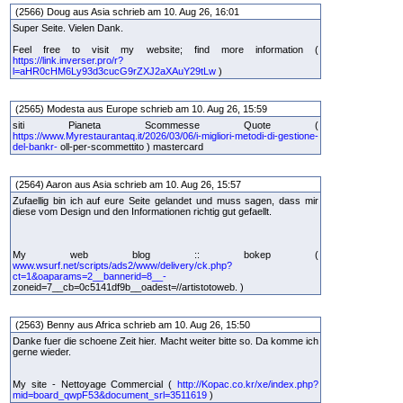
(2566) Doug aus Asia schrieb am 10. Aug 26, 16:01
Super Seite. Vielen Dank.
Feel free to visit my website; find more information (
https://link.inverser.pro/r?
l=aHR0cHM6Ly93d3cucG9rZXJ2aXAuY29tLw
)
(2565) Modesta aus Europe schrieb am 10. Aug 26, 15:59
siti Pianeta Scommesse Quote (
https://www.Myrestaurantaq.it/2026/03/06/i-migliori-metodi-di-gestione-
del-bankr-
oll-per-scommettito ) mastercard
(2564) Aaron aus Asia schrieb am 10. Aug 26, 15:57
Zufaellig bin ich auf eure Seite gelandet und muss sagen, dass mir
diese vom Design und den Informationen richtig gut gefaellt.
My web blog :: bokep (
www.wsurf.net/scripts/ads2/www/delivery/ck.php?
ct=1&oaparams=2__bannerid=8__-
zoneid=7__cb=0c5141df9b__oadest=//artistotoweb. )
(2563) Benny aus Africa schrieb am 10. Aug 26, 15:50
Danke fuer die schoene Zeit hier. Macht weiter bitte so. Da komme ich
gerne wieder.
My site - Nettoyage Commercial (
http://Kopac.co.kr/xe/index.php?
mid=board_qwpF53&document_srl=3511619
)