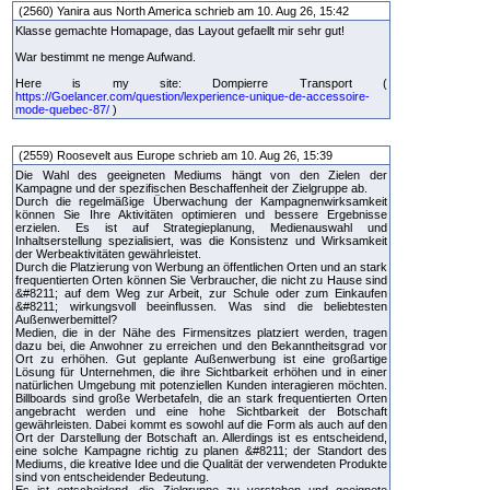
(2560) Yanira aus North America schrieb am 10. Aug 26, 15:42
Klasse gemachte Homapage, das Layout gefaellt mir sehr gut!
War bestimmt ne menge Aufwand.
Here is my site: Dompierre Transport (
https://Goelancer.com/question/lexperience-unique-de-accessoire-
mode-quebec-87/
)
(2559) Roosevelt aus Europe schrieb am 10. Aug 26, 15:39
Die Wahl des geeigneten Mediums hängt von den Zielen der
Kampagne und der spezifischen Beschaffenheit der Zielgruppe ab.
Durch die regelmäßige Überwachung der Kampagnenwirksamkeit
können Sie Ihre Aktivitäten optimieren und bessere Ergebnisse
erzielen. Es ist auf Strategieplanung, Medienauswahl und
Inhaltserstellung spezialisiert, was die Konsistenz und Wirksamkeit
der Werbeaktivitäten gewährleistet.
Durch die Platzierung von Werbung an öffentlichen Orten und an stark
frequentierten Orten können Sie Verbraucher, die nicht zu Hause sind
&#8211; auf dem Weg zur Arbeit, zur Schule oder zum Einkaufen
&#8211; wirkungsvoll beeinflussen. Was sind die beliebtesten
Außenwerbemittel?
Medien, die in der Nähe des Firmensitzes platziert werden, tragen
dazu bei, die Anwohner zu erreichen und den Bekanntheitsgrad vor
Ort zu erhöhen. Gut geplante Außenwerbung ist eine großartige
Lösung für Unternehmen, die ihre Sichtbarkeit erhöhen und in einer
natürlichen Umgebung mit potenziellen Kunden interagieren möchten.
Billboards sind große Werbetafeln, die an stark frequentierten Orten
angebracht werden und eine hohe Sichtbarkeit der Botschaft
gewährleisten. Dabei kommt es sowohl auf die Form als auch auf den
Ort der Darstellung der Botschaft an. Allerdings ist es entscheidend,
eine solche Kampagne richtig zu planen &#8211; der Standort des
Mediums, die kreative Idee und die Qualität der verwendeten Produkte
sind von entscheidender Bedeutung.