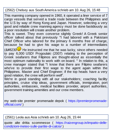
(2562) Chelsey aus South America schrieb am 10. Aug 26, 15:48
This manning company opened in 1960, it operated a liner service of 7
cargo vessels that served a trade route between the Philippines and
the U.S by way of Hong Kong and Japan. However, selecting a very
good and reliable crew manning agency must be done fastidiously as
a poor resolution will create another problem.
This is sweet. They even converse slightly Greek! A Greek senior
officer talked about that previously "I had labored with a Pakistani
Chief Officer who labored for the primary 6 months free of charge,
because he had to give his wage to a number of intermediates
(&#8230
He instructed me that he was lucky, since others needed
to pay 6,000 USD! Progoulaki (2007) relating to the perception of
Greek seafarers that Filipinos are thought-about as essentially the
most optimum nationality to work with on board. " In relation to this, a
crew manager stated that "I know that there are Filipino seafarers
who've to provide their first wage to the agent again within the
Philippines. Master and Chief Engineer; if the top heads have a very
good relation, the crew will perform well".
We're in good standing with all our stakeholders; coaching facility
principles, cruise ship ideas, government officials, immigration, port
authorities, embassies, medical facilities provider, airport authorities,
government training amenities and our crew members.
my web-site premier promenade depok (
https://premierpromenade-
official.com/
)
(2561) Leola aus Asia schrieb am 10. Aug 26, 15:44
quote alte dritta scommesse (
https://raizengroup.in/impatto-delle-
condizioni-meteo-sulle-partite-di-calcio/
)