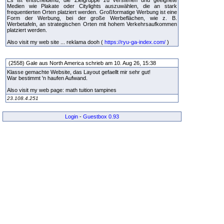
Es ist entscheidend, die Zielgruppe zu verstehen und geeignete
Medien wie Plakate oder Citylights auszuwählen, die an stark
frequentierten Orten platziert werden. Großformatige Werbung ist eine
Form der Werbung, bei der große Werbeflächen, wie z. B.
Werbetafeln, an strategischen Orten mit hohem Verkehrsaufkommen
platziert werden.
Also visit my web site ... reklama dooh (
https://ryu-ga-index.com/
)
(2558) Gale aus North America schrieb am 10. Aug 26, 15:38
Klasse gemachte Website, das Layout gefaellt mir sehr gut!
War bestimmt 'n haufen Aufwand.
Also visit my web page: math tuition tampines
23.108.4.251
Login
-
Guestbox 0.93