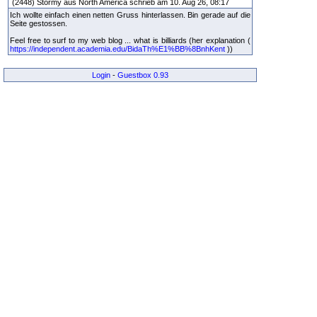
(2448) Stormy aus North America schrieb am 10. Aug 26, 08:17
Ich wollte einfach einen netten Gruss hinterlassen. Bin gerade auf die
Seite gestossen.
Feel free to surf to my web blog ... what is billiards (her explanation (
https://independent.academia.edu/BidaTh%E1%BB%8BnhKent
))
Login
-
Guestbox 0.93