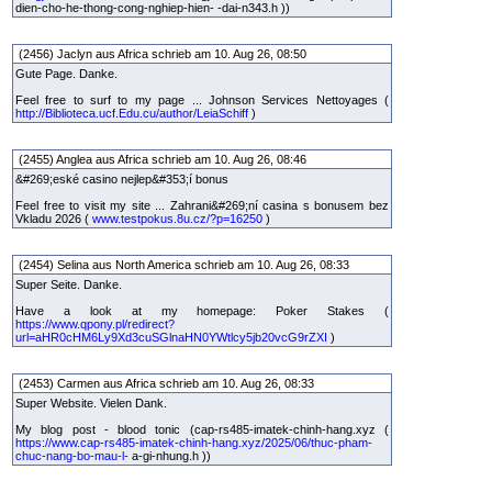
dien-cho-he-thong-cong-nghiep-hien- -dai-n343.h ))
(2456) Jaclyn aus Africa schrieb am 10. Aug 26, 08:50
Gute Page. Danke.
Feel free to surf to my page ... Johnson Services Nettoyages (
http://Biblioteca.ucf.Edu.cu/author/LeiaSchiff
)
(2455) Anglea aus Africa schrieb am 10. Aug 26, 08:46
&#269;eské casino nejlep&#353;í bonus
Feel free to visit my site ... Zahrani&#269;ní casina s bonusem bez
Vkladu 2026 (
www.testpokus.8u.cz/?p=16250
)
(2454) Selina aus North America schrieb am 10. Aug 26, 08:33
Super Seite. Danke.
Have a look at my homepage: Poker Stakes (
https://www.qpony.pl/redirect?
url=aHR0cHM6Ly9Xd3cuSGlnaHN0YWtlcy5jb20vcG9rZXI
)
(2453) Carmen aus Africa schrieb am 10. Aug 26, 08:33
Super Website. Vielen Dank.
My blog post - blood tonic (cap-rs485-imatek-chinh-hang.xyz (
https://www.cap-rs485-imatek-chinh-hang.xyz/2025/06/thuc-pham-
chuc-nang-bo-mau-l-
a-gi-nhung.h ))