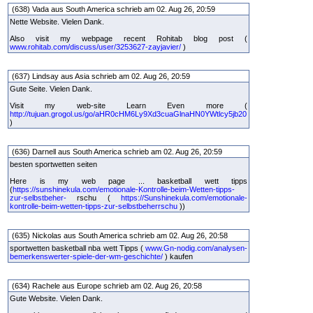
(638) Vada aus South America schrieb am 02. Aug 26, 20:59
Nette Website. Vielen Dank.
Also visit my webpage recent Rohitab blog post (
www.rohitab.com/discuss/user/3253627-zayjavier/
)
(637) Lindsay aus Asia schrieb am 02. Aug 26, 20:59
Gute Seite. Vielen Dank.
Visit my web-site Learn Even more (
http://tujuan.grogol.us/go/aHR0cHM6Ly9Xd3cuaGlnaHN0YWtlcy5jb20
)
(636) Darnell aus South America schrieb am 02. Aug 26, 20:59
besten sportwetten seiten
Here is my web page ... basketball wett tipps
(
https://sunshinekula.com/emotionale-Kontrolle-beim-Wetten-tipps-
zur-selbstbeher-
rschu (
https://Sunshinekula.com/emotionale-
kontrolle-beim-wetten-tipps-zur-selbstbeherrschu
))
(635) Nickolas aus South America schrieb am 02. Aug 26, 20:58
sportwetten basketball nba wett Tipps (
www.Gn-nodig.com/analysen-
bemerkenswerter-spiele-der-wm-geschichte/
) kaufen
(634) Rachele aus Europe schrieb am 02. Aug 26, 20:58
Gute Website. Vielen Dank.