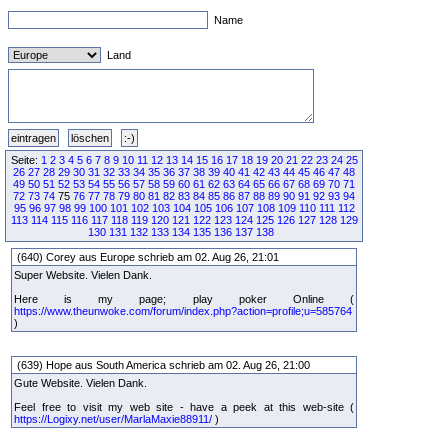
Name
Land
Seite:
1
2
3
4
5
6
7
8
9
10
11
12
13
14
15
16
17
18
19
20
21
22
23
24
25
26
27
28
29
30
31
32
33
34
35
36
37
38
39
40
41
42
43
44
45
46
47
48
49
50
51
52
53
54
55
56
57
58
59
60
61
62
63
64
65
66
67
68
69
70
71
72
73
74
75
76
77
78
79
80
81
82
83
84
85
86
87
88
89
90
91
92
93
94
95
96
97
98
99
100
101
102
103
104
105
106
107
108
109
110
111
112
113
114
115
116
117
118
119
120
121
122
123
124
125
126
127
128
129
130
131
132
133
134
135
136
137
138
(640) Corey aus Europe schrieb am 02. Aug 26, 21:01
Super Website. Vielen Dank.
Here is my page; play poker Online (
https://www.theunwoke.com/forum/index.php?action=profile;u=585764
)
(639) Hope aus South America schrieb am 02. Aug 26, 21:00
Gute Website. Vielen Dank.
Feel free to visit my web site - have a peek at this web-site (
https://Logixy.net/user/MarlaMaxie88911/
)