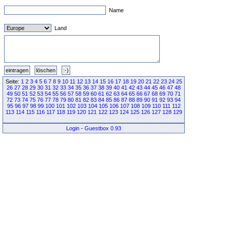
Name
Land
Seite:
1
2
3
4
5
6
7
8
9
10
11
12
13
14
15
16
17
18
19
20
21
22
23
24
25
26
27
28
29
30
31
32
33
34
35
36
37
38
39
40
41
42
43
44
45
46
47
48
49
50
51
52
53
54
55
56
57
58
59
60
61
62
63
64
65
66
67
68
69
70
71
72
73
74
75
76
77
78
79
80
81
82
83
84
85
86
87
88
89
90
91
92
93
94
95
96
97
98
99
100
101
102
103
104
105
106
107
108
109
110
111
112
113
114
115
116
117
118
119
120
121
122
123
124
125
126
127
128
129
Login
-
Guestbox 0.93