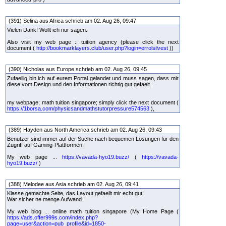
(391) Selina aus Africa schrieb am 02. Aug 26, 09:47
Vielen Dank! Wollt ich nur sagen.
Also visit my web page :: tuition agency (please click the next
document (
http://bookmarklayers.club/user.php?login=errolsilvest
))
(390) Nicholas aus Europe schrieb am 02. Aug 26, 09:45
Zufaellig bin ich auf eurem Portal gelandet und muss sagen, dass mir
diese vom Design und den Informationen richtig gut gefaelt.
my webpage; math tuition singapore; simply click the next document (
https://1borsa.com/physicsandmathstutorpressure574563
),
(389) Hayden aus North America schrieb am 02. Aug 26, 09:43
Benutzer sind immer auf der Suche nach bequemen Lösungen für den
Zugriff auf Gaming-Plattformen.
My web page ...
https://vavada-hyo19.buzz/
(
https://vavada-
hyo19.buzz/
)
(388) Melodee aus Asia schrieb am 02. Aug 26, 09:41
Klasse gemachte Seite, das Layout gefaellt mir echt gut!
War sicher ne menge Aufwand.
My web blog ... online math tuition singapore (My Home Page (
https://ads.offer999s.com/index.php?
page=user&action=pub_profile&id=1850-