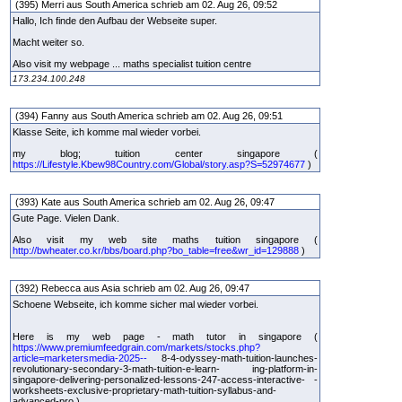
(395) Merri aus South America schrieb am 02. Aug 26, 09:52
Hallo, Ich finde den Aufbau der Webseite super.
Macht weiter so.
Also visit my webpage ... maths specialist tuition centre
173.234.100.248
(394) Fanny aus South America schrieb am 02. Aug 26, 09:51
Klasse Seite, ich komme mal wieder vorbei.
my blog; tuition center singapore (
https://Lifestyle.Kbew98Country.com/Global/story.asp?S=52974677
)
(393) Kate aus South America schrieb am 02. Aug 26, 09:47
Gute Page. Vielen Dank.
Also visit my web site maths tuition singapore (
http://bwheater.co.kr/bbs/board.php?bo_table=free&wr_id=129888
)
(392) Rebecca aus Asia schrieb am 02. Aug 26, 09:47
Schoene Webseite, ich komme sicher mal wieder vorbei.
Here is my web page - math tutor in singapore (
https://www.premiumfeedgrain.com/markets/stocks.php?
article=marketersmedia-2025--
8-4-odyssey-math-tuition-launches-
revolutionary-secondary-3-math-tuition-e-learn- ing-platform-in-
singapore-delivering-personalized-lessons-247-access-interactive- -
worksheets-exclusive-proprietary-math-tuition-syllabus-and-
advanced-pro )