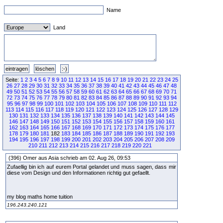
Name
Land
Seite:
1
2
3
4
5
6
7
8
9
10
11
12
13
14
15
16
17
18
19
20
21
22
23
24
25
26
27
28
29
30
31
32
33
34
35
36
37
38
39
40
41
42
43
44
45
46
47
48
49
50
51
52
53
54
55
56
57
58
59
60
61
62
63
64
65
66
67
68
69
70
71
72
73
74
75
76
77
78
79
80
81
82
83
84
85
86
87
88
89
90
91
92
93
94
95
96
97
98
99
100
101
102
103
104
105
106
107
108
109
110
111
112
113
114
115
116
117
118
119
120
121
122
123
124
125
126
127
128
129
130
131
132
133
134
135
136
137
138
139
140
141
142
143
144
145
146
147
148
149
150
151
152
153
154
155
156
157
158
159
160
161
162
163
164
165
166
167
168
169
170
171
172
173
174
175
176
177
178
179
180
181
182
183
184
185
186
187
188
189
190
191
192
193
194
195
196
197
198
199
200
201
202
203
204
205
206
207
208
209
210
211
212
213
214
215
216
217
218
219
220
221
(396) Omer aus Asia schrieb am 02. Aug 26, 09:53
Zufaellig bin ich auf eurem Portal gelandet und muss sagen, dass mir
diese vom Design und den Informationen richtig gut gefaellt.
my blog maths home tuition
196.243.240.121