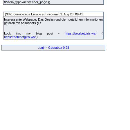
8&item_type=active&per_page ))
(387) Bernice aus Europe schrieb am 02. Aug 26, 09:41
Interessante Webpage. Das Design und die nuetzlichen Informationen
gefallen mir besonders gut.
Look into my blog post -
https://betebetgiris.ws/
(
https://betebetgiris.ws/
)
Login
-
Guestbox 0.93