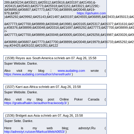
289;&#26234;&#33021;&#25512;&#33616;&#20197;&#21450;&-
;#20415;&#25463;&#25773;&#25918;&#21151;&#33021;&#12290;-
&#36890;&#36807;&#27773;&#27700;&#38899;&#20048;&#19-
979;&#367 (
https://qishuinn.com
)&#65292;&#29992;&#25143;&#21487;&#20197;&#24555;&#36895;&#23433;&#35013;&#
&#27773;&#27700;&#38899;&#20048;&#19981;&#20165;&#25317;&#26377;&#31616;&#2
p;#38376;&#38899;&#20048;&#20316;&#21697;&#65292;&#27773;&#27700;&#38899;&#
/>
&#27773;&#27700;&#38899;&#20048;&#30005;&#33041;&#29256;&#19987;&#20026;&#3
&#36890;&#36807;&#27773;&#27700;&#38899;&#20048;&#19979;&#36733;&#65292;&#2
mp;#24425;&#26102;&#21051;&#122
(1538) Reyes aus South America schrieb am 07. Aug 26, 15:58
Super Website. Danke.
Also visit my blog ::
www.audating.com
wrote (
https://www.audating.com/author/shereefrueh/
)
(1537) Karri aus Africa schrieb am 07. Aug 26, 15:58
Super Website. Danke.
Also visit my blog post Online Poker Canada (
https://gratisafhalen.be/author/traciwoody3/
)
(1536) Bridgett aus Asia schrieb am 07. Aug 26, 15:58
Super Seite. Danke.
Here is my web blog; adrestyt.Ru (
http://adrestyt.ru/user/MarkusWelsh0653/
)