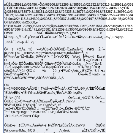
µÚÈ&#25991;&#31456;¬Õ&#65306;&#22296;&#38538;&#21332;&#20316;&#28961;&#369
¡£ÈôÓ&#38642;&#31471;&#23526;&#29694;&#22810;&#20154;&#32232;&#36655;¹ÓÃ
&#38568;&#33879;&#28151;&#21512;&#24335;&#36774;&#20844;&#33287;&#36960;&#3
´ÎÞD“Q»ò±&#32321;&#39636;&#20013;&#25991;&#20813;&#36027;&#29256;&#20839;&#
´ó·ùœ&#24115;&#34399;&#30331;&#20837;&#65288;&#20197;&#30906;&#20445;&#2599
Off&#25903;&#25588;e
Œ¢²»ÔÙ&#12289;ÇËÀ&#12289;åµÄÜ&#21644;ów£¬¶øÊÇÍ&#31561;&#22810;&#24179;&#214
ëSÖ&#38642;&#31471;&#26381;&#21209;&#30340;&#39640;&#24230;&#25972;&#21512
Office ·±ówÖÐÎÄÃâÙM°æƒÈ½¨¡¸WPS ë…
ÎÄ™n¡¹·þ„Õ£¬Ö§Ô®¶àÈËÍ¬•rÔÚ¾€ÉÏ¾ŽÝ‹Í¬Ò»·ÝÎÄ¼þ£¬Øµ×½â›Q‚÷½yÍ¸ß^à]¼þ·
´¸²¼ÄËÍ¸½¼þµÄÍ´üc¡£
Òª†¢ÓÃë…¶Ë…f×÷¹¦ÄÜ£¬Ê¹ÓÃÕßÊ×ÏÈ±ØíšÍê³É WPS Ž¤Ì–
µÇÈë£¨ÒÔ´_±£ÎÄ¼þ´æÈ¡™àÏÞ£©¡£ßMÈëÜ›ówááüc“ô¡¸ë…
ÎÄ™n¡¹Ãæ°å£¬ßxÈ¡¡¸ÐÂ½¨¡¹™n°¸£¬ŸoÕ“ÊÇ Word ÎÄ¼þ»ò Excel
Ô‡Ëã±í¶¼¿ÉßMÐÐ…
f×÷£»Òà¿ÉÓÒæIßx“ñÏëÒª·ÖÏíµÄ¬FÓÐÎÄ¼þ£¬ücßx¡¸…f×÷¡¹°´âo¡£
´Ë•rÏµ½y•þÌá¹©ßB½Y»òëŠ×Óà]¼þÑûÕˆ£¬ˆFê ¹ÜÀíÕß¿ÉÔO¶¨…
¢ÅcÕßµÄ™àÏÞŒÓ¼‰žé¡¸ƒH™zÒ•¡¹»ò¡¸¿É¾ŽÝ‹¡¹£¬Í¬•r±
£ÁôÔ”¼šµÄÐÞÓ†Ó›ä›ÅcÔ]½â£¬´_±
£™CÃÜ»òÖØÒª™n°¸ÃâÔâëSÒâÐÞ¸Ä¡£
ÔÚ…
f×÷ßMÐÐÖÐ£¬”µÃû³É†TÄÜÍ¬•r¾ŽÝ‹¡£Ã¿‚€ÓÎ˜ËÅcÐÞ¸ÄƒÈÈÝÔÚ±Ë
´ËÎžÄ»ÉÏ¼´•r³Ê¬F£¬±ÜÃâÁË°æ±¾¸²ÉwÅcºÏãÐnÍ»¡£¼
´Ê¹¹¤×÷ˆFê Ò»ß…é_•þÓ‘Õ“£¬Ò»ß…
ÔÚÐ£¸å£¬Ò²²»±Ø“úÐÄÕlÉwµôÕlµÄ¸üÐÂ¡£WPS ë…
¶ËÆ½Ì¨ß€Ö§Ô®ŸoÏÞ´Î°æ±¾µÄšvÊ·±£
´æ£¬¼ÙÈô°lÉúÒâÍâÕ`„h»òƒÈÈÝåeÕ`£¬¿ÉëS•r»ØËÝÖÁÇ°
´Î°²È«‚ä·Ý¡£ß@Œ¦ì¶ßMÐÐ¼¯ˆFØ”„ÕîAËã¾ŽÁÐ»ò
´óÐÍ¹²Í¬ˆó¸æÏà®”ŒÓÃ¡£
ÔÙí£¬ë…¶ËÎÄ™nµÄ±ãÀû²»ƒH¾ÖÏÞì¶‚€ÈËëŠÄX¡£WPS Ö§Ô®
Windows¡¢Mac¡¢iOS ºÍ Android µÈ¶àÆ½Ì¨¿ç¶Ë