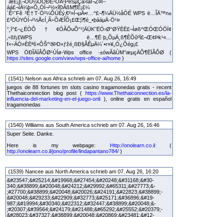
´æÈ¡£¬ÔÚ¼ÒÖÐÊ¹ÓÃ¹PëŠµÇä›ÏàÍ¬Ž¤Ì–
áá£¬ÎÄ¼þ×Ô„ÓÍ¬²½×îÐÂßM¶È¡£¼
´Ê¹ˆFê ³É†T·Ö²¼ÔÚÈý‚€²»Í¬µÄ•r…^£¬¶¼ÄÜ½åÓÉ WPS ë…ÎÄ™n±
£³ÖÙYÓÍ¬²½ÅcÍ¸Ã÷ÕÆÎÕ¡£Œ¦ì¶é_•þááµÄ·Ö¹¤
°¸î^£¬¿ÉÒÔ†¢ÓÃÔuÕ“¹¦ÄÜK˜ËÓ›Ø“ØŸÈË£¬Ìøß^ŒÓŒÓÓÏ¢
‚÷ßf¡£WPS ë…¶Ë·þ„ÕµÄ¸ß¶ÈÕûºÏ£¬Œ¢Þk¹«…
f×÷ÄÒ»ÈËªš×ÔŠ^‘ðÞD×ƒžé¸ßÐ§ÂÊµÄ¼´•r»¥„Ó¿Õég¡£
WPS ÖÐÎÄÏÂÔØ¹ÙÍø-Wps office ·±ówÃâÙM°æµçÄÔ¶ËÏÂÔØ (
https://sites.google.com/view/wps-office-ai/home
)
(1541) Nelson aus Africa schrieb am 07. Aug 26, 16:49
juegos de 88 fortunes tm slots casino tragamonedas gratis - recent
Thethaiconnection blog post (
https://www.Thethaiconnection.es/la-
influencia-del-marketing-en-el-juego-onli
), online gratis en español
tragamonedas
(1540) Williams aus South America schrieb am 07. Aug 26, 16:46
Super Seite. Danke.
Here is my webpage:
Http://onolearn.co.il
(
http://onolearn.co.il/jono/profile/lindapantano784/
)
(1539) Nancee aus North America schrieb am 07. Aug 26, 16:20
&#23547;&#25214;&#19968;&#27454;&#20248;&#31168;&#30-
340;&#38899;&#20048;&#24212;&#29992;&#65311;&#27773;&-
;#27700;&#38899;&#20048;&#20026;&#24191;&#22823;&#38899;-
&#20048;&#29233;&#22909;&#32773;&#25171;&#36896;&#19-
987;&#19994;&#30340;&#22312;&#32447;&#38899;&#20048;&-
;#20307;&#39564;&#24179;&#21488;&#65292;&#25552;&#20379;-
&#28023;&#37327;&#38899;&#20048;&#20869;&#23481;&#12-