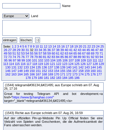
Name
Land
Seite:
1
2
3
4
5
6
7
8
9
10
11
12
13
14
15
16
17
18
19
20
21
22
23
24
25
26
27
28
29
30
31
32
33
34
35
36
37
38
39
40
41
42
43
44
45
46
47
48
49
50
51
52
53
54
55
56
57
58
59
60
61
62
63
64
65
66
67
68
69
70
71
72
73
74
75
76
77
78
79
80
81
82
83
84
85
86
87
88
89
90
91
92
93
94
95
96
97
98
99
100
101
102
103
104
105
106
107
108
109
110
111
112
113
114
115
116
117
118
119
120
121
122
123
124
125
126
127
128
129
130
131
132
133
134
135
136
137
138
139
140
141
142
143
144
145
146
147
148
149
150
151
152
153
154
155
156
157
158
159
160
161
162
163
164
165
166
167
168
169
170
171
172
173
174
175
176
177
178
179
180
181
182
183
184
185
186
(1544) telegram&#36134;&#21495; aus Europe schrieb am 07. Aug
26, 17:16
Great for testing Telegram API and bot development.<a
href="
https://www.fjzhanghao.com/"
target="_blank">telegram&#36134;&#21495;</a>
(1543) Richie aus Europe schrieb am 07. Aug 26, 16:59
Auf der offiziellen Pin-up-Website Pin Up Official finden Sie eine
Vielzahl von Spielen und Geschenken, die die Aufmerksamkeit der
Fans uberraschen werden.