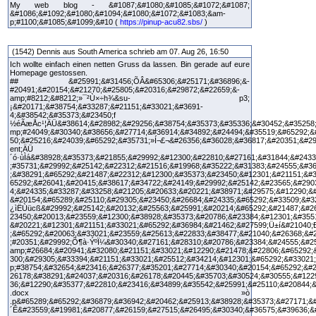
My web blog - &#1087;&#1080;&#1085;&#1072;&#1087;
&#1086;&#1092;&#1080;&#1094;&#1080;&#1072;&#1083;&am-
p;#1100;&#1085;&#1099;&#10 (
https://pinup-acu82.sbs/
)
(1542) Dennis aus South America schrieb am 07. Aug 26, 16:50
Ich wollte einfach einen netten Gruss da lassen. Bin gerade auf eure
Homepage gestossen.
## &#25991;&#31456;ÕÂ&#65306;&#25171;&#36896;&-
#20491;&#20154;&#21270;&#25805;&#20316;&#29872;&#22659;&-
amp;#8212;&#8212;»¯²Ù×÷­h¾&su- p3;
¡&#20171;&#38754;&#33287;&#21151;&#33021;&#3691-
4;&#38542;&#35373;&#23450;f
½éÃæÅc¹¦ÄÜ&#38614;&#28982;&#29256;&#38754;&#35373;&#35336;&#30452;&#35258;
mp;#24049;&#30340;&#38656;&#27714;&#36914;&#34892;&#24494;&#35519;&#65292;&
50;&#25216;&#24039;&#65292;&#35731;»Í¬£¬&#26356;&#36028;&#36817;&#20351;&#2
ent;ÄÜ
´ó·ùÌá&#38928;&#35373;&#21855;&#29992;&#12300;&#22810;&#27161;&#31844;&#243
;#35731;&#29992;&#25142;&#22312;&#21516;&#19968;&#35222;&#31383;&#24555;&#3
;&#38291;&#65292;&#21487;&#22312;&#12300;&#35373;&#23450;&#12301;&#21151;&#
65292;&#26041;&#20415;&#38617;&#34722;&#24149;&#29992;&#25142;&#23565;&#290
4;&#24335;&#33287;&#33258;&#21205;&#20633;&#20221;&#38971;&#29575;&#12290;&
&#20154;&#65289;&#25110;&#29305;&#23450;&#26684;&#24335;&#65292;&#33509;&#3
¿ìËÙücß&#29992;&#25142;&#20132;&#25563;&#25991;&#20214;&#65292;&#21487;&#26
23450;&#20013;&#23559;&#12300;&#38928;&#35373;&#20786;&#23384;&#12301;&#355
&#20221;&#12301;&#21151;&#33021;&#65292;&#36984;&#21462;&#27599;Ü±í&#21040;
;&#65292;&#20063;&#33021;&#23559;&#25613;&#22833;&#38477;&#21040;&#26368;&#
;#20351;&#29992;Õ¶à·ÝºÏ¼&#30340;&#27161;&#28310;&#20786;&#23384;&#24555;&#2
amp;#26684;&#20941;&#32080;&#21151;&#33021;&#12290;&#21478;&#22806;&#65292;
300;&#29305;&#33394;&#21151;&#33021;&#25512;&#34214;&#12301;&#65292;&#33021
p;#38754;&#32654;&#23416;&#26377;&#35201;&#27714;&#30340;&#20154;&#65292;&#
26178;&#38291;&#24037;&#20316;&#26178;&#20445;&#35703;&#30524;&#30555;&#122
36;&#12290;&#35377;&#22810;&#23416;&#34899;&#35542;&#25991;&#25110;&#20844;
.docx »ò
.p&#65289;&#65292;&#36879;&#36942;&#20462;&#25913;&#38928;&#35373;&#27171;&
´Ê&#23559;&#19981;&#20877;&#26159;&#27515;&#26495;&#30340;&#36575;&#39636;&