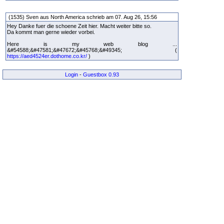
(1535) Sven aus North America schrieb am 07. Aug 26, 15:56
Hey Danke fuer die schoene Zeit hier. Macht weiter bitte so.
Da kommt man gerne wieder vorbei.
Here is my web blog ...
&#54588;&#47581;&#47672;&#45768;&#49345; (
https://aed4524er.dothome.co.kr/
)
Login
-
Guestbox 0.93