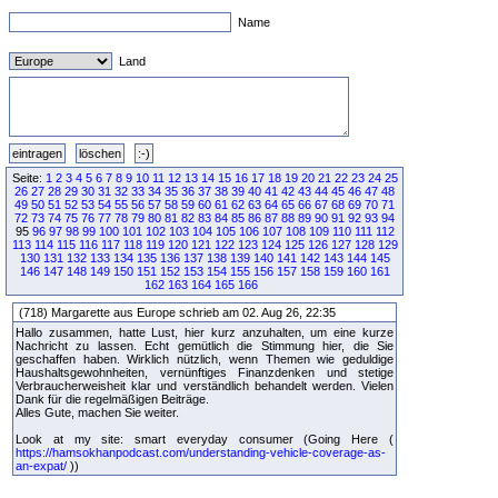
Name
Land
Seite:
1
2
3
4
5
6
7
8
9
10
11
12
13
14
15
16
17
18
19
20
21
22
23
24
25
26
27
28
29
30
31
32
33
34
35
36
37
38
39
40
41
42
43
44
45
46
47
48
49
50
51
52
53
54
55
56
57
58
59
60
61
62
63
64
65
66
67
68
69
70
71
72
73
74
75
76
77
78
79
80
81
82
83
84
85
86
87
88
89
90
91
92
93
94
95
96
97
98
99
100
101
102
103
104
105
106
107
108
109
110
111
112
113
114
115
116
117
118
119
120
121
122
123
124
125
126
127
128
129
130
131
132
133
134
135
136
137
138
139
140
141
142
143
144
145
146
147
148
149
150
151
152
153
154
155
156
157
158
159
160
161
162
163
164
165
166
(718) Margarette aus Europe schrieb am 02. Aug 26, 22:35
Hallo zusammen, hatte Lust, hier kurz anzuhalten, um eine kurze
Nachricht zu lassen. Echt gemütlich die Stimmung hier, die Sie
geschaffen haben. Wirklich nützlich, wenn Themen wie geduldige
Haushaltsgewohnheiten, vernünftiges Finanzdenken und stetige
Verbraucherweisheit klar und verständlich behandelt werden. Vielen
Dank für die regelmäßigen Beiträge.
Alles Gute, machen Sie weiter.
Look at my site: smart everyday consumer (Going Here (
https://hamsokhanpodcast.com/understanding-vehicle-coverage-as-
an-expat/
))