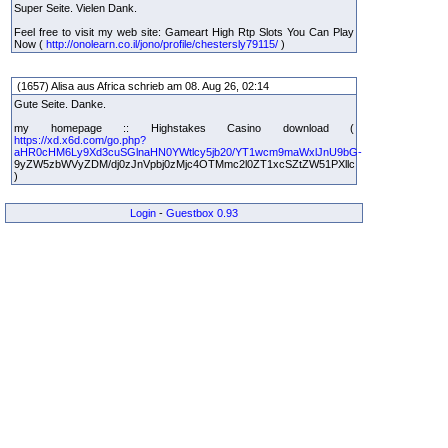
Super Seite. Vielen Dank.
Feel free to visit my web site: Gameart High Rtp Slots You Can Play
Now (
http://onolearn.co.il/jono/profile/chestersly79115/
)
(1657) Alisa aus Africa schrieb am 08. Aug 26, 02:14
Gute Seite. Danke.
my homepage :: Highstakes Casino download (
https://xd.x6d.com/go.php?
aHR0cHM6Ly9Xd3cuSGlnaHN0YWtlcy5jb20/YT1wcm9maWxlJnU9bG-
9yZW5zbWVyZDM/dj0zJnVpbj0zMjc4OTMmc2l0ZT1xcSZtZW51PXllc
)
Login
-
Guestbox 0.93