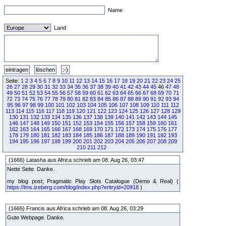
Name
Land
Seite:
1
2
3
4
5
6
7
8
9
10
11
12
13
14
15
16
17
18
19
20
21
22
23
24
25
26
27
28
29
30
31
32
33
34
35
36
37
38
39
40
41
42
43
44
45
46
47
48
49
50
51
52
53
54
55
56
57
58
59
60
61
62
63
64
65
66
67
68
69
70
71
72
73
74
75
76
77
78
79
80
81
82
83
84
85
86
87
88
89
90
91
92
93
94
95
96
97
98
99
100
101
102
103
104
105
106
107
108
109
110
111
112
113
114
115
116
117
118
119
120
121
122
123
124
125
126
127
128
129
130
131
132
133
134
135
136
137
138
139
140
141
142
143
144
145
146
147
148
149
150
151
152
153
154
155
156
157
158
159
160
161
162
163
164
165
166
167
168
169
170
171
172
173
174
175
176
177
178
179
180
181
182
183
184
185
186
187
188
189
190
191
192
193
194
195
196
197
198
199
200
201
202
203
204
205
206
207
208
209
210
211
212
(1666) Latasha aus Africa schrieb am 08. Aug 26, 03:47
Nette Seite. Danke.
my blog post; Pragmatic Play Slots Catalogue (Demo & Real) (
https://lms.izeberg.com/blog/index.php?entryid=20918
)
(1665) Francis aus Africa schrieb am 08. Aug 26, 03:29
Gute Webpage. Danke.