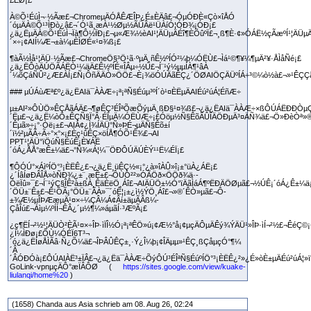
£ÊØ¡£
À©Õ¹ÉúÌ¬·½Ãæ£¬ChromeµÄÓÅÊÆÎÞ¿É±ÈÄâ£¬ÓµÓÐÈ«Çò×îÅÓ
´óµÄÀ©Õ¹³ÌÐò¿â£¬´Ó¹ã¸æÀ¹½Øµ½ÃÜÂë¹ÜÀíÓ¦ÓÐ¾¡ÓÐ¡£
¿ä¿ËµÄÀ©Õ¹ÉúÌ¬Ïà¶Ô½ÏÐ¡£¬µ«Æ¾½èAI¹¦ÄÜµÄÉî¶ÈÕûºÏ£¬¸ß¶È·¢»ÓÁË½çÃæºÍ¹¦Ä
´×÷¡¢AIÍ¼Æ¬±à¼­µÈÌØÉ«¹¤¾ß¡£
¶àÃ½Ìå¹¦ÄÜ·½Ãæ£¬ChromeÖ§³Ö¹ã·ºµÄ¸ñÊ½ºÍÓ²¼þ¼ÓËÙ£¬Ìá¹©¶¥¼¶µÄ²¥·ÅÌåÑé¡£
¿ä¿ËÔòÄÚÖÃÁËÒ¹¼äÄ£Ê½ºÍÉ«ÎÂµ÷½Ú£¬Í¨¹ý½µµÍÀ¶¹âÀ
´¼õÇáÑÛ²¿Æ£ÀÍ¡£Ñ¡ÔñÄÄÒ»ÖÖ£¬È¡¾öÓÚÄãÊÇ¿´ÖØAIÖÇÄÜºÍÁ÷³©¼ò½à£¬»¹ÊÇÇãÏò
### µÚÁùÆª£º¿ä¿ËAIä¯ÀÀÆ÷¡ª¡ªÑ§Éúµ³ºÍ´ò¹¤ÈËµÄAIÉú²úÁ¦ÉñÆ÷
µ±AI²»ÔÙÖ»ÊÇÅãÁÄ£¬¶øÊÇ³ÉÎªÕæÕýµÄ¸ßÐ§¹¤¾ß£¬¿ä¿ËAIä¯ÀÀÆ÷×ßÔÚÁËÐÐÒµ
´Ëµ£¬¿ä¿Ë¼òÖ±ÊÇÑ§Ï°Â·ÉÏµÄ¼ÓËÙÆ÷¡£Óöµ½Ñ§ÊõÂÛÎÄÖÐµÄ³¤ÄÑ¾ä£¬Ö»ÐèÒª»
´Êµã»÷¡°·­Òë¡±£¬AIÁ¢¿Ì¾ÍÄÜ°Ñ»ÞÉ¬µÄÑ§Êõ±í
´ï½²µÃÃ÷Ã÷°×°×¡£Èç¹ûÊÇ×öÍÅ¶ÓÕ¹Ê¾£¬AI
PPT¹¦ÄÜ°ïÖúÑ§ÉúÊ¡È¥ÁË
´óÁ¿ÅÅ°æÊ±¼ä£¬°Ñ¾«Á¦¼¯ÖÐÔÚÄÚÈÝ¹¹Ë¼ÉÏ¡£
¶ÔÓÚ°×ÁìºÍÖ°³¡ÈËÊ¿£¬¿ä¿Ë¸üÊÇ½«¡°¿à»îÀÛ»î¡±°üÀ¿ÁË¡£
¿´ÍâÍøÐÂÎÅ»òÑÐ¾¿±¨¸æÊ±£¬ÔÙÒ²²»ÓÃÖð×ÖÖð¾ä·­
ÒëÏû»¯£¬Í¨¹ýÇ§ÎÊ²à±ßÀ¸ÊäÈëÖ¸Áî£¬AIÄÜÖ±½Ó°ïÄãÌáÁ¶ºËÐÄÖØµã£¬½ÚÊ¡´óÁ¿Ê±
´ÖÜ±¨Ê±£¬Ê¹ÓÃ¡°ÖÜ±¨ÃÀ»¯´óÊ¦¡±¿ì½ÝÖ¸Áî£¬»®´ÊÒ»µã£¬Ô­
±¾Æ½µ­ÎÞÆæµÄ¹¤×÷¼ÇÂ¼Á¢Âí±äµÃÂß¼­
ÇåÎú£¬Áìµ¼ºÍÍ¬ÊÂ¿´µ½¶¼»áµãÍ·³ÆºÃ¡£
¿ç¶ËÍ¬²½¹¦ÄÜÒ²ÈÃ¹¤×÷ÎÞ·ìÏÎ½Ó¡ª¡ªÊÖ»ú¡¢Æ½°å¡¢µçÄÔµÄÊý¾ÝÄÜ¹»ÎÞ·ìÍ¬²½£¬Êé
¿Ì¼ÌÐø¡£ÔÙ¼ÓÉÏ6T³¬
´ó¿ä¿ËÍøÅÌÃâ·Ñ¿Õ¼ä£¬ÎÞÂÛÊÇ±¸·Ý¿Î¼þ¡¢ÎÄµµ»¹ÊÇ¸ßÇåµçÓ°¶¼
´Â
´ÂÓÐÓà¡£ÔÚAIÀË³±ÏÂ£¬¿ä¿Ëä¯ÀÀÆ÷ÕýÔÚ³ÉÎªÑ§ÉúºÍÖ°³¡ÈËÊ¿²»¿É»òÈ±µÄÉú²úÁ¦»ï
GoLink-vpnµçÄÔ°æÏÂÔØ (
https://sites.google.com/view/kuake-
liulanqi/home%20
)
(1658) Chanda aus Asia schrieb am 08. Aug 26, 02:24