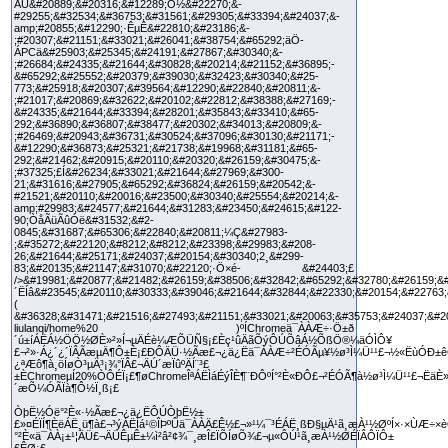
ÒþË½Óë°²È«·½Ãæ£¬¿ä¿ËÔÚÒþË½±
£»¤ÉÏÍ¶ÈëÁË¸ü¶à£¬³ýÁËÌá¹©ÎÞºÛä¯ÀÀÄ£Ê½£¬»¹¼¯³ÉÁË¸ßÐ§µÄ¹ã¸æÀ¹½ØºÍ×·×ÙÆ÷×
°²È«ä¯ÀÀ¡±¹¦ÄÜ£¬ÄÜÊµÊ±¼ì²â²¢¾¯¸æÎ£ÏÕÍøÕ¾£¬µ«ÔÚ¹ã¸æÀ¹½ØÉÏÂÔÏÔ±