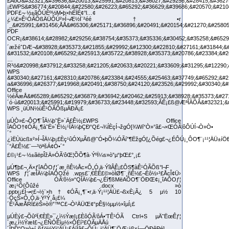
£ÁôÔ&#32321;&#39636;&#20013;&#25991;&#20813;&#36027;&#29256;&#28415;&#3627
¡£WPS&#36774;&#20844;&#22580;&#26223;&#65292;&#36629;&#39686;&#20570;&#2104
PDF£¬·½±ãÔÚÈº½M•þ×hÉÏÉ¢°l…¢
¿¼£»Ê¹ÓÃÕßÄÜÔÚ²»Í¬Æ½Ì¨²éé†•r
´_&#25991;&#31456;ÅÅ&#65306;&#25171;&#36896;&#20491;&#20154;&#21270;&#2580
PDF
OCR¡&#38614;&#28982;&#29256;&#38754;&#35373;&#35336;&#30452;&#35258;&#65292
´æžéˆDÆ¬&#38928;&#35373;&#21855;&#29992;&#12300;&#22810;&#27161;&#31844;&#2
&#31532;&#20108;&#65292;&#25913;&#35722;&#38928;&#35373;&#20786;&#23384;&#2
…
R³ö&#20998;&#37912;&#33258;&#21205;&#20633;&#20221;&#33609;&#31295;&#12290;
WPS
&#30340;&#27161;&#28310;&#20786;&#23384;&#24555;&#25463;&#37749;&#65292;&#2
a&#36996;&#26377;&#19968;&#20491;&#38750;&#24120;&#23526;&#29992;&#30340;&#
Office
½éÃæÅ&#65289;&#65292;&#36879;&#36942;&#20462;&#25913;&#38928;&#35373;&#2717
´ó·ù&#20013;&#25991;&#19979;&#36733;&#23448;&#32593;ÂÊ¡£ß@ÆªÎÄÕÂ&#32321;
WPS ¸üÙN½üÊ¹ÓÃÕßµÄÐÄ¡£
µÚÒ»£¬ÔO¶¨ÎÄ¼þ˜Ë»`Ä£Ê½¡£WPS Office
îAÔO†¢ÓÃ¡¸¶à˜Ë»`Ê½¡¹ÎÄ¼þÇÐ“Q£¬¾ÍÈçÍ¬žgÓ[¾Wí“Ò»°ã£¬×ŒÓÃ‘ôÔÚÍ¬Ò»Ò•
´°
¿ìËÙücßx²»Í¬ÎÄ¼þ¡£Èç¹ûÓXµÃß@˜Ó•þÕ¼ÓÃí”¶ËžgÓ[¿Õég£¬¿ÉÔÚ¡¸ÔO¶¨¡¹¹¦ÄÜ±íÖ
´°Ä£Ê½£¨—³öªšÁ¢Ò•´°
£©¡¹£¬·½±ãëpÎžÄ»ÓÃ‘ôŒ¦ÕÕ¶à·ÝºÏ¼s»ò”µ“þŒ£°¸¡£
µÚ¶þ£¬¸Ä×ƒîAÔOƒ¦´æ¸ñÊ½Åc×Ô„Ó‚ä·ÝîlÂÊ¡£ÔS¶àÊ¹ÓÃÕß°l¬F
WPS ƒ¦´æÎÄ¼þîAÔOžé .wps£¨‚€ÈË£©»òÌØ¶¨¸ñÊ½£¬Èô½›³£ÅcÎ¢Ü›
Office ÓÃ‘ô½»“QÎÄ¼þ£¬¿Éì¶ßMëAÔO¶¨ÖÐŒ¢¡¸îAÔOƒ¦
´æ¡¹Õ{Õûžé .docx »ò
.pptx¡£Í¬•r£¬½¨×h†¢ÓÃ¡¸¶¨•r‚ä·Ý¡¹¹¦ÄÜ£¬ßxÈ¡Ã¿ 5 µ½ 10
·ÖçŠ×Ô„Ó‚ä·Ý²Ý¸å¡£¼
´Ê¹ÃæÅRÍ£ëŠ»ò®”™C£¬Ò²ÄÜŒ¢“pÊ§½µµ½×îµÍ¡£
µÚÈý£¬ÕûºÏ‚€ÈË»¯¿ì½ÝæI¡£ÈôÓÃ‘ôÁ•‘TÊ¹ÓÃ Ctrl+S µÄ˜ËœÊƒ¦
´æ¿ì½ÝæI£¬¿ÉÑÓÉìµ½×ÔÉí³£ÓÃµÄÅú
´ÎÞD“Q»ò±í¸ñƒö½Y¹¦ÄÜ¡£ÁíÍâ£¬ÔÚ¡¸¹¦ÄÜ¶¨ÖÆ¡¹ßxí—ÖÐêPé]