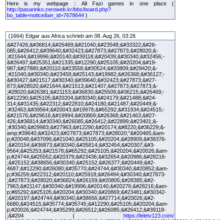
Here is my webpage :: All Fazi games in one place (
http://pasarinko.zeroweb.kr/bbs/board.php?
bo_table=notice&wr_id=7678644
)
(1664) Edgar aus Africa schrieb am 08. Aug 26, 03:26
&#27426;&#36814;&#26469;&#21040;&#23548;&#33322;&#26-
085;&#26412;&#39640;&#32423;&#27873;&#27873;&#28020;&-
;#21644;&#19996;&#20140;&#39118;&#20439;&#30340;&#32456;-
&#26497;&#25351;&#21335;&#12290;&#25105;&#20204;&#19-
987;&#27880;&#20110;&#23558;&#30524;&#20809;&#29420;&-
;#21040;&#30340;&#23458;&#25143;&#19982;&#26368;&#36127;-
&#30427;&#21517;&#30340;&#39640;&#32423;&#27873;&#27-
873;&#28020;&#21644;&#21513;&#21407;&#27873;&#27873;&-
;#28020;&#26381;&#21153;&#36830;&#25509;&#36215;&#26469;-
&#12290;&#25105;&#20204;&#30340;&#24179;&#21488;&#24-
314;&#31435;&#22312;&#22810;&#24180;&#21487;&#20449;&-
;#32463;&#39564;&#20043;&#19978;&#65292;&#31934;&#24515;-
&#21576;&#29616;&#19994;&#20869;&#26368;&#21463;&#27-
426;&#36814;&#30340;&#26085;&#26412;&#22899;&#23401;&-
;#30340;&#29983;&#27963;&#12290;&#20174;&#8220;&#36229;&-
amp;#39640;&#32423;&#27873;&#27873;&#28020;"&#20465;&am-
p;#20048;&#37096;&#21040;&#25105;&#20204;&#28909;&#38376-
;&#20154;&#36873;&#30340;&#35814;&#32454;&#20307;&#3-
9564;&#25253;&#21578;&#65292;&#25105;&#20204;&#20026;&am-
p;#24744;&#25552;&#20379;&#23436;&#32654;&#20986;&#28216-
;&#25152;&#38656;&#30340;&#25152;&#26377;&#20449;&#2-
4687;&#12290;&#26080;&#35770;&#24744;&#30340;&#20852;&am-
p;#36259;&#22312;&#20110;&#25918;&#26494;&#30340;&#27873-
;&#27873;&#28020;&#36824;&#26159;&#20805;&#28385;&#2-
7963;&#21147;&#30340;&#19996;&#20140;&#20276;&#28216;&am-
p;#65292;&#25105;&#20204;&#30340;&#20869;&#23481;&#30342-
;&#20197;&#24744;&#30340;&#38656;&#27714;&#20026;&#2-
6680;&#24515;&#35774;&#35745;&#12290;&#25105;&#20204;&am-
p;#20026;&#24744;&#35299;&#26512;&#26085;&#26412;&#39118-
;&#204 (
https://leletv123.com/