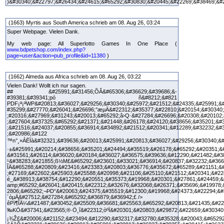
)&#30340;&#22797;&#26434;&#24615;&#65292;&#30830;&#20445;&#22269;&#38469;&#
(1663) Myrtis aus South America schrieb am 08. Aug 26, 03:24
Super Webpage. Vielen Dank.
My web page: All Superlotto Games In One Place (
www.bdpetshop.com/index.php?
page=user&action=pub_profile&id=11380
)
(1662) Almeda aus Africa schrieb am 08. Aug 26, 03:22
Vielen Dank! Wollt ich nur sagen.
## &#25991;&#31456;ÕÂ&#65306;&#36629;&#39686;&-
#39381;&#39341;pó ñ&#8212;&#821
PDF¡ª¡ªWP&#20813;&#36027;&#29256;&#30340;&#25972;&#21512;&#24335;&#25991;&#
#35299;&#27770;&#26041;&#26696;°æµÄ&#22312;&#35377;&#22810;&#20154;&#30340;
;#20316;&#27969;&#31243;&#20013;&#65292;â›Q·&#27284;&#26696;&#20308;&#20102
;&#27604;&#37325;&#65292;&#21371;&#21448;&#26178;&#24120;&#38656;&#35201;&#
;&#21516;&#24037;&#20855;&#36914;&#34892;&#21512;&#20341;&#12289;&#32232;&#
;&#20986;&#122
™n°¸×ÁËÏà&#32321;&#39636;&#20013;&#25991;&#20813;&#36027;&#29256;&#30340;&
·±&#25991;&#20214;&#38656;&#35201;&#24494;&#35519;&#26178;&#65292;&#20351;
&#31561;&#26114;&#36020;&#20184;&#36027;&#36575;&#39636;&#12290;&#21482;&#3
¹&#38283;&#21855;ß½M£&#65292;&#23601;&#33021;&#36914;&#20837;&#32232;&#3665
ÎÄ&#65288;&#20809;&#23416;&#23383;&#20803;&#36776;&#35672;&#65289;&#21151;&
;#27169;&#22602;&#25903;&#25588;&#20998;&#21106;&#25110;&#21512;&#20341;&#2
é_&#38913;&#38754;&#12290;&#20551;&#35373;&#19968;&#20301;&#27861;&#24459;&
amp;#65292;&#26041;&#20415;&#22312;&#32676;&#32068;&#26371;&#35696;&#19978
2806;&#65292;¬ÞD“&#20063;&#24375;&#35519;&#12300;&#19968;&#24373;&#22294;&#
´òµÄ&#27512;&#27284;&#65292;&#36879;&#36942;£ />
êPì¶ÎÄ¼&#21487;&#30452;&#25509;&#36681;&#25563;&#65292;&#20813;&#21435;&#22
‰KÖ&#37341;&#23565;®·Ö¸î&#22312;òºÏ&#20301;&#20803;&#29872;&#22659;&#30340
¡¾Ž£&#20006;&#21152;&#23494;&#12290;&#32317;&#32780;&#35328;&#20043;&#6529