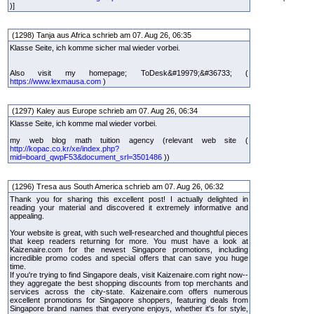
)]
(1298) Tanja aus Africa schrieb am 07. Aug 26, 06:35
Klasse Seite, ich komme sicher mal wieder vorbei.
Also visit my homepage; ToDesk&#19979;&#36733; (
https://www.lexmausa.com
)
(1297) Kaley aus Europe schrieb am 07. Aug 26, 06:34
Klasse Seite, ich komme mal wieder vorbei.
my web blog math tuition agency (relevant web site (
http://kopac.co.kr/xe/index.php?
mid=board_qwpF53&document_srl=3501486
))
(1296) Tresa aus South America schrieb am 07. Aug 26, 06:32
Thank you for sharing this excellent post! I actually delighted in
reading your material and discovered it extremely informative and
appealing.
Your website is great, with such well-researched and thoughtful pieces
that keep readers returning for more. You must have a look at
Kaizenaire.com for the newest Singapore promotions, including
incredible promo codes and special offers that can save you huge
time.
If you're trying to find Singapore deals, visit Kaizenaire.com right now--
they aggregate the best shopping discounts from top merchants and
services across the city-state. Kaizenaire.com offers numerous
excellent promotions for Singapore shoppers, featuring deals from
Singapore brand names that everyone enjoys, whether it's for style,