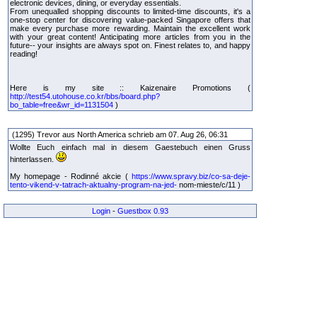
electronic devices, dining, or everyday essentials.
From unequalled shopping discounts to limited-time discounts, it's a
one-stop center for discovering value-packed Singapore offers that
make every purchase more rewarding. Maintain the excellent work
with your great content! Anticipating more articles from you in the
future-- your insights are always spot on. Finest relates to, and happy
reading!
Here is my site :: Kaizenaire Promotions (
http://test54.utohouse.co.kr/bbs/board.php?
bo_table=free&wr_id=1131504
)
(1295) Trevor aus North America schrieb am 07. Aug 26, 06:31
Wollte Euch einfach mal in diesem Gaestebuch einen Gruss
hinterlassen.
My homepage - Rodinné akcie (
https://www.spravy.biz/co-sa-deje-
tento-vikend-v-tatrach-aktualny-program-na-jed-
nom-mieste/c/11 )
Login
-
Guestbox 0.93