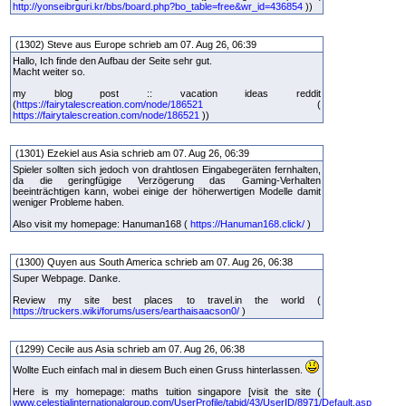
http://yonseibrguri.kr/bbs/board.php?bo_table=free&wr_id=436854
))
(1302) Steve aus Europe schrieb am 07. Aug 26, 06:39
Hallo, Ich finde den Aufbau der Seite sehr gut.
Macht weiter so.
my blog post :: vacation ideas reddit
(
https://fairytalescreation.com/node/186521
(
https://fairytalescreation.com/node/186521
))
(1301) Ezekiel aus Asia schrieb am 07. Aug 26, 06:39
Spieler sollten sich jedoch von drahtlosen Eingabegeräten fernhalten,
da die geringfügige Verzögerung das Gaming-Verhalten
beeinträchtigen kann, wobei einige der höherwertigen Modelle damit
weniger Probleme haben.
Also visit my homepage: Hanuman168 (
https://Hanuman168.click/
)
(1300) Quyen aus South America schrieb am 07. Aug 26, 06:38
Super Webpage. Danke.
Review my site best places to travel.in the world (
https://truckers.wiki/forums/users/earthaisaacson0/
)
(1299) Cecile aus Asia schrieb am 07. Aug 26, 06:38
Wollte Euch einfach mal in diesem Buch einen Gruss hinterlassen.
Here is my homepage: maths tuition singapore [visit the site (
www.celestialinternationalgroup.com/UserProfile/tabid/43/UserID/8971/Default.asp