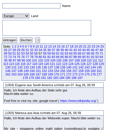
Name
Land
Seite:
1
2
3
4
5
6
7
8
9
10
11
12
13
14
15
16
17
18
19
20
21
22
23
24
25
26
27
28
29
30
31
32
33
34
35
36
37
38
39
40
41
42
43
44
45
46
47
48
49
50
51
52
53
54
55
56
57
58
59
60
61
62
63
64
65
66
67
68
69
70
71
72
73
74
75
76
77
78
79
80
81
82
83
84
85
86
87
88
89
90
91
92
93
94
95
96
97
98
99
100
101
102
103
104
105
106
107
108
109
110
111
112
113
114
115
116
117
118
119
120
121
122
123
124
125
126
127
128
129
130
131
132
133
134
135
136
137
138
139
140
141
142
143
144
145
146
147
148
149
150
151
152
153
154
155
156
157
158
159
160
161
162
163
164
165
166
167
168
169
170
171
172
173
174
175
176
177
178
179
180
181
182
183
184
185
186
187
(1304) Eugene aus South America schrieb am 07. Aug 26, 06:39
Hallo, Ich finde den Aufbau der Seite sehr gut.
Macht bitte weiter so.
Feel free to visit my site; google travel (
https://www.wikipedia.org/
)
(1303) Marissa aus Asia schrieb am 07. Aug 26, 06:39
Hallo, Ich finde den Aufbau der Webseite super. Macht bitte weiter so.
My site - singapore online math tuition (yonseibrguri.kr explains (