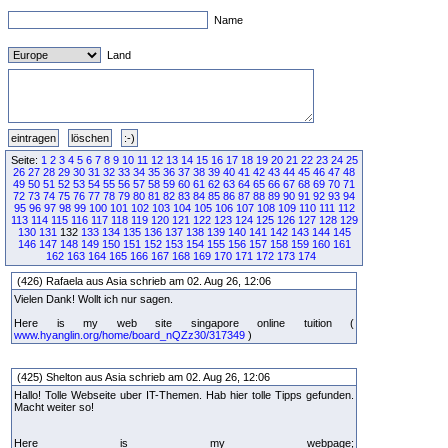
Name
Land
Seite:
1
2
3
4
5
6
7
8
9
10
11
12
13
14
15
16
17
18
19
20
21
22
23
24
25
26
27
28
29
30
31
32
33
34
35
36
37
38
39
40
41
42
43
44
45
46
47
48
49
50
51
52
53
54
55
56
57
58
59
60
61
62
63
64
65
66
67
68
69
70
71
72
73
74
75
76
77
78
79
80
81
82
83
84
85
86
87
88
89
90
91
92
93
94
95
96
97
98
99
100
101
102
103
104
105
106
107
108
109
110
111
112
113
114
115
116
117
118
119
120
121
122
123
124
125
126
127
128
129
130
131
132
133
134
135
136
137
138
139
140
141
142
143
144
145
146
147
148
149
150
151
152
153
154
155
156
157
158
159
160
161
162
163
164
165
166
167
168
169
170
171
172
173
174
(426) Rafaela aus Asia schrieb am 02. Aug 26, 12:06
Vielen Dank! Wollt ich nur sagen.
Here is my web site singapore online tuition (
www.hyanglin.org/home/board_nQZz30/317349
)
(425) Shelton aus Asia schrieb am 02. Aug 26, 12:06
Hallo! Tolle Webseite uber IT-Themen. Hab hier tolle Tipps gefunden.
Macht weiter so!
Here is my webpage;