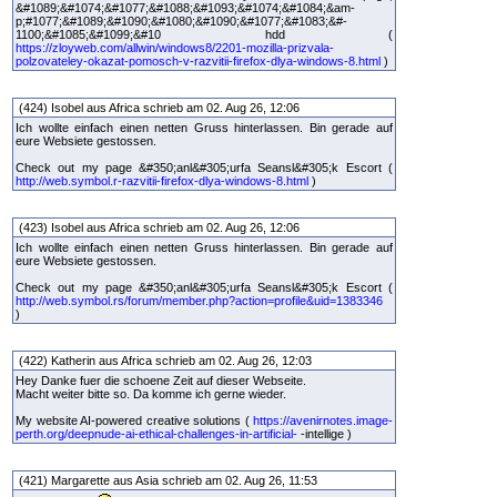
&#1089;&#1074;&#1077;&#1088;&#1093;&#1074;&#1084;&am-
p;#1077;&#1089;&#1090;&#1080;&#1090;&#1077;&#1083;&#-
1100;&#1085;&#1099;&#10 hdd (
https://zloyweb.com/allwin/windows8/2201-mozilla-prizvala-
polzovateley-okazat-pomosch-v-razvitii-firefox-dlya-windows-8.html
)
(424) Isobel aus Africa schrieb am 02. Aug 26, 12:06
Ich wollte einfach einen netten Gruss hinterlassen. Bin gerade auf
eure Websiete gestossen.
Check out my page &#350;anl&#305;urfa Seansl&#305;k Escort (
http://web.symbol.r-razvitii-firefox-dlya-windows-8.html
)
(423) Isobel aus Africa schrieb am 02. Aug 26, 12:06
Ich wollte einfach einen netten Gruss hinterlassen. Bin gerade auf
eure Websiete gestossen.
Check out my page &#350;anl&#305;urfa Seansl&#305;k Escort (
http://web.symbol.rs/forum/member.php?action=profile&uid=1383346
)
(422) Katherin aus Africa schrieb am 02. Aug 26, 12:03
Hey Danke fuer die schoene Zeit auf dieser Webseite.
Macht weiter bitte so. Da komme ich gerne wieder.
My website AI-powered creative solutions (
https://avenirnotes.image-
perth.org/deepnude-ai-ethical-challenges-in-artificial-
-intellige )
(421) Margarette aus Asia schrieb am 02. Aug 26, 11:53