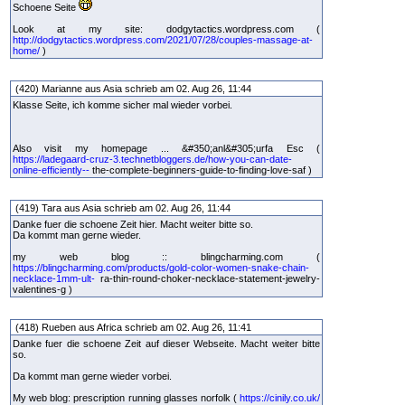
Schoene Seite
Look at my site: dodgytactics.wordpress.com (
http://dodgytactics.wordpress.com/2021/07/28/couples-massage-at-
home/
)
(420) Marianne aus Asia schrieb am 02. Aug 26, 11:44
Klasse Seite, ich komme sicher mal wieder vorbei.
Also visit my homepage ... &#350;anl&#305;urfa Esc (
https://ladegaard-cruz-3.technetbloggers.de/how-you-can-date-
online-efficiently--
the-complete-beginners-guide-to-finding-love-saf )
(419) Tara aus Asia schrieb am 02. Aug 26, 11:44
Danke fuer die schoene Zeit hier. Macht weiter bitte so.
Da kommt man gerne wieder.
my web blog :: blingcharming.com (
https://blingcharming.com/products/gold-color-women-snake-chain-
necklace-1mm-ult-
ra-thin-round-choker-necklace-statement-jewelry-
valentines-g )
(418) Rueben aus Africa schrieb am 02. Aug 26, 11:41
Danke fuer die schoene Zeit auf dieser Webseite. Macht weiter bitte
so.
Da kommt man gerne wieder vorbei.
My web blog: prescription running glasses norfolk (
https://cinily.co.uk/