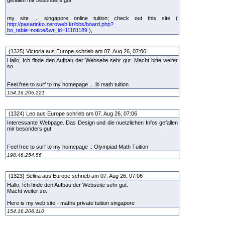
gefallen mir besonders gut.
my site ... singapore online tuition; check out this site (
http://pasarinko.zeroweb.kr/bbs/board.php?
bo_table=notice&wr_id=11181189
),
(1325) Victoria aus Europe schrieb am 07. Aug 26, 07:06
Hallo, Ich finde den Aufbau der Webseite sehr gut. Macht bitte weiter
so.
Feel free to surf to my homepage ... ib math tuition
154.16.206.221
(1324) Leo aus Europe schrieb am 07. Aug 26, 07:06
Interessante Webpage. Das Design und die nuetzlichen Infos gefallen
mir besonders gut.
Feel free to surf to my homepage :: Olympiad Math Tuition
198.46.254.56
(1323) Selina aus Europe schrieb am 07. Aug 26, 07:06
Hallo, Ich finde den Aufbau der Webseite sehr gut.
Macht weiter so.
Here is my web site - maths private tuition singapore
154.16.206.110