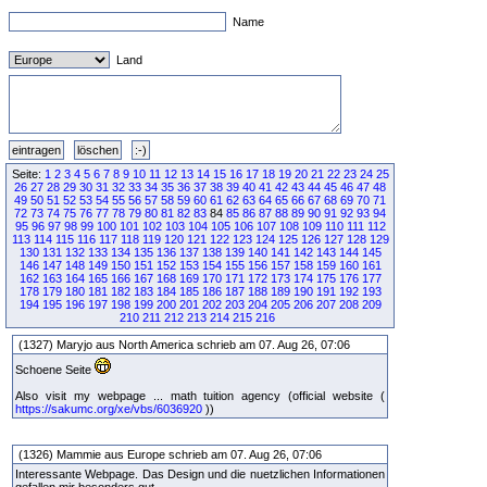
Name
Land
Seite:
1
2
3
4
5
6
7
8
9
10
11
12
13
14
15
16
17
18
19
20
21
22
23
24
25
26
27
28
29
30
31
32
33
34
35
36
37
38
39
40
41
42
43
44
45
46
47
48
49
50
51
52
53
54
55
56
57
58
59
60
61
62
63
64
65
66
67
68
69
70
71
72
73
74
75
76
77
78
79
80
81
82
83
84
85
86
87
88
89
90
91
92
93
94
95
96
97
98
99
100
101
102
103
104
105
106
107
108
109
110
111
112
113
114
115
116
117
118
119
120
121
122
123
124
125
126
127
128
129
130
131
132
133
134
135
136
137
138
139
140
141
142
143
144
145
146
147
148
149
150
151
152
153
154
155
156
157
158
159
160
161
162
163
164
165
166
167
168
169
170
171
172
173
174
175
176
177
178
179
180
181
182
183
184
185
186
187
188
189
190
191
192
193
194
195
196
197
198
199
200
201
202
203
204
205
206
207
208
209
210
211
212
213
214
215
216
(1327) Maryjo aus North America schrieb am 07. Aug 26, 07:06
Schoene Seite
Also visit my webpage ... math tuition agency (official website (
https://sakumc.org/xe/vbs/6036920
))
(1326) Mammie aus Europe schrieb am 07. Aug 26, 07:06
Interessante Webpage. Das Design und die nuetzlichen Informationen