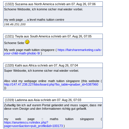
(1322) Suzanna aus North America schrieb am 07. Aug 26, 07:06
Schoene Webseite, ich komme sicher mal wieder vorbei.
my web page ... a level maths tuition centre
198.46.251.200
(1321) Twyla aus South America schrieb am 07. Aug 26, 07:05
Schoene Seite
My web page math tuition singapore (
https://fairsharemarketing.ca/is-
your-child-math-phobic-9/
)
(1320) Kathi aus Africa schrieb am 07. Aug 26, 07:04
Super Webseite, ich komme sicher mal wieder vorbei.
Also visit my webpage online math tuition singapore (this website (
http://147.47.238.227/bbs/board.php?bo_table=qna&wr_id=5387960
))
(1319) Ladonna aus Asia schrieb am 07. Aug 26, 07:03
Zufaellig bin ich auf eurem Portal gelandet und muss sagen, dass mir
diese vom Design und den Informationen richtig gut gefaellt.
my web page :: maths tuition singapore (
https://anuntescu.ro/index.php?
page=user&action=pub_profile&id=100173
)