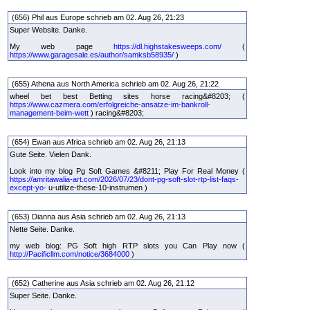
(656) Phil aus Europe schrieb am 02. Aug 26, 21:23
Super Website. Danke.
My web page
https://dl.highstakesweeps.com/
(
https://www.garagesale.es/author/samksb58935/
)
(655) Athena aus North America schrieb am 02. Aug 26, 21:22
wheel bet best Betting sites horse racing&#8203; (
https://www.cazmera.com/erfolgreiche-ansatze-im-bankroll-
management-beim-wett
) racing&#8203;
(654) Ewan aus Africa schrieb am 02. Aug 26, 21:13
Gute Seite. Vielen Dank.
Look into my blog Pg Soft Games &#8211; Play For Real Money (
https://amritawalia-art.com/2026/07/23/dont-pg-soft-slot-rtp-list-faqs-
except-yo-
u-utilize-these-10-instrumen )
(653) Dianna aus Asia schrieb am 02. Aug 26, 21:13
Nette Seite. Danke.
my web blog: PG Soft high RTP slots you Can Play now (
http://Pacificllm.com/notice/3684000
)
(652) Catherine aus Asia schrieb am 02. Aug 26, 21:12
Super Seite. Danke.