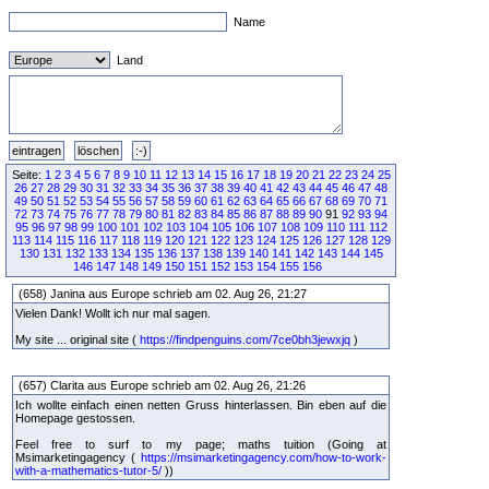
Name
Land
Seite:
1
2
3
4
5
6
7
8
9
10
11
12
13
14
15
16
17
18
19
20
21
22
23
24
25
26
27
28
29
30
31
32
33
34
35
36
37
38
39
40
41
42
43
44
45
46
47
48
49
50
51
52
53
54
55
56
57
58
59
60
61
62
63
64
65
66
67
68
69
70
71
72
73
74
75
76
77
78
79
80
81
82
83
84
85
86
87
88
89
90
91
92
93
94
95
96
97
98
99
100
101
102
103
104
105
106
107
108
109
110
111
112
113
114
115
116
117
118
119
120
121
122
123
124
125
126
127
128
129
130
131
132
133
134
135
136
137
138
139
140
141
142
143
144
145
146
147
148
149
150
151
152
153
154
155
156
(658) Janina aus Europe schrieb am 02. Aug 26, 21:27
Vielen Dank! Wollt ich nur mal sagen.
My site ... original site (
https://findpenguins.com/7ce0bh3jewxjq
)
(657) Clarita aus Europe schrieb am 02. Aug 26, 21:26
Ich wollte einfach einen netten Gruss hinterlassen. Bin eben auf die
Homepage gestossen.
Feel free to surf to my page; maths tuition (Going at
Msimarketingagency (
https://msimarketingagency.com/how-to-work-
with-a-mathematics-tutor-5/
))