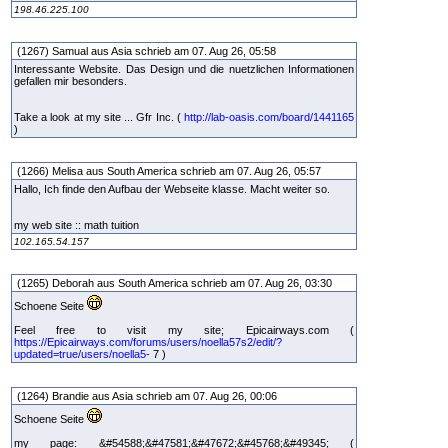
198.46.225.100
(1267) Samual aus Asia schrieb am 07. Aug 26, 05:58
Interessante Website. Das Design und die nuetzlichen Informationen
gefallen mir besonders.
Take a look at my site ... Gfr Inc. (
http://lab-oasis.com/board/1441165
)
(1266) Melisa aus South America schrieb am 07. Aug 26, 05:57
Hallo, Ich finde den Aufbau der Webseite klasse. Macht weiter so.
my web site :: math tuition
102.165.54.157
(1265) Deborah aus South America schrieb am 07. Aug 26, 03:30
Schoene Seite
Feel free to visit my site; Epicairways.com (
https://Epicairways.com/forums/users/noella57s2/edit/?
updated=true/users/noella5-
7 )
(1264) Brandie aus Asia schrieb am 07. Aug 26, 00:06
Schoene Seite
my page: &#54588;&#47581;&#47672;&#45768;&#49345; (