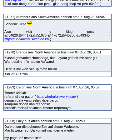
sau-cap-dien--
luc-ha-the-co-giap-bao-ve-cadivi-061kv-tcvn-5935-1-
4-loi-ruot-dong-cach-dien-pvc- -giap-bang-thep-vo-pvc-n342.h )
(1271) Numbers aus South America schrieb am 07. Aug 26, 06:04
Schoene Seite
Also visit my blog post ::
&#54620;&#44172;&#51076;&#47672;&#45768;&#49345; (
https://6ae4aesd.isweb.co.kr/
)
(1270) Brenda aus North America schrieb am 07. Aug 26, 06:01
Klasse gemachte Homapage, das Layout gefaellt mir sehr gut!
War bestimmt 'n haufen Aufwand.
Here is my web site: ip math tuition
198.46.251.206
(1269) Byron aus North America schrieb am 07. Aug 26, 05:59
7meter adalah
referensi slot gacor (
https://hollerbrewery.com/
)
dengan data yang selalu diperbarui.
Tampilan ringan dan responsif
tersedia melalui halaman 7meter terpercaya.
(1268) Lacy aus Africa schrieb am 07. Aug 26, 05:59
Danke fuer die schoene Zeit auf dieser Webseite.
Macht weiter so. Da kommt man gerne wieder.
my page; h2 math tuition