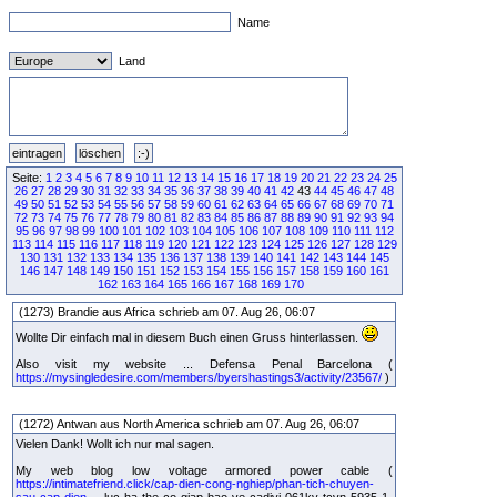
Name
Land
Seite:
1
2
3
4
5
6
7
8
9
10
11
12
13
14
15
16
17
18
19
20
21
22
23
24
25
26
27
28
29
30
31
32
33
34
35
36
37
38
39
40
41
42
43
44
45
46
47
48
49
50
51
52
53
54
55
56
57
58
59
60
61
62
63
64
65
66
67
68
69
70
71
72
73
74
75
76
77
78
79
80
81
82
83
84
85
86
87
88
89
90
91
92
93
94
95
96
97
98
99
100
101
102
103
104
105
106
107
108
109
110
111
112
113
114
115
116
117
118
119
120
121
122
123
124
125
126
127
128
129
130
131
132
133
134
135
136
137
138
139
140
141
142
143
144
145
146
147
148
149
150
151
152
153
154
155
156
157
158
159
160
161
162
163
164
165
166
167
168
169
170
(1273) Brandie aus Africa schrieb am 07. Aug 26, 06:07
Wollte Dir einfach mal in diesem Buch einen Gruss hinterlassen.
Also visit my website ... Defensa Penal Barcelona (
https://mysingledesire.com/members/byershastings3/activity/23567/
)
(1272) Antwan aus North America schrieb am 07. Aug 26, 06:07
Vielen Dank! Wollt ich nur mal sagen.
My web blog low voltage armored power cable (
https://intimatefriend.click/cap-dien-cong-nghiep/phan-tich-chuyen-