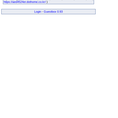
https://aed4524er.dothome.co.kr/
)
Login
-
Guestbox 0.93