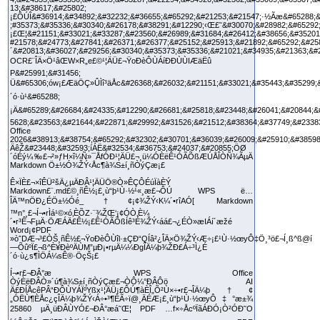
Ê×ÏÈ£¬×îÊÜ²šÄ¿µÄÐÂ¹¦ÄÜÖ®Ò»ÊÇÔ­ÉúÏàÈÝ
Markdown£¨.md£©¸ñÊ½¡£¸ù“þ¹Ù·½¹«¸æ£¬ÔÚ WPS ë…
ÎÄ™nÖÐ¿ÉÖ±½Óé_†¢¡¢¾ŽÝ‹K¼´•rîAÓ[ Markdown
™n°¸£¬Í¬•rÌá¹©×ó‚ÈÕZ·¨¾ŽŒ‘¡¢ÓÒ‚È¼
´•r³Ê¬FµÄ·ÖÆÁÄ£Ê½¡£Ê¹ÓÃÕßÍê³É¾ŽÝ‹áá£¬¿ÉÒ»æIÁí´æžé
Word¡¢PDF
»òˆDÆ¬³£ÒŠ¸ñÊ½£¬ŸoÐèÔÙîl·±ÇÐ“QÍâ²¿ÎÄ×Ö¾ŽÝ‹Æ÷¡£¹Ù·½œyÔ‡Ö¸³ö£¬Í¸ß^ß@í
—ÕûºÏ£¬ß^È¥ÐèºÄÙM”µÐ¡•rµÄ¼¼ÐgÎÄ¼þ¾ŽÐ£Á÷³Ì¿É
´ó·ù¿s¶ÌÖÁ¼sÊ®·ÖçŠ¡£
Í¬•r£¬ÐÂ°æ WPS Office
ÒýÈëÐÂÒ»´ú¶à¾S±í¸ñÒýÇæ£¬ÒÔ¼°ÐÂÔö AI
Ä£ÐÍÅcêPÂ“ÐÔÙYÁÏºYßx¹¦ÄÜ¡£ÔÚ¶àÈÎ„Õ²Ù×÷•r£¬ÎÄ¼þ†¢
„ÓËÙ¶ÈÅc¿çÎÄ¼þ¾ŽÝ‹Á÷•³¶ÈÃ÷ï@¸ÄÉÆ¡£¸ù“þ¹Ù·½œyÔ‡°æ±¾
25860 µÄ¸üÐÂÙYÓ£¬ÐÂ°æá˜Œ¦ PDF …f×÷ÅcºÏãÁÐÓ¡Ò²ÓÐ˜O