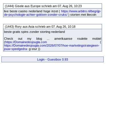
(1444) Gisele aus Europe schrieb am 07. Aug 26, 10:23
live beste casino nederland hoge inzet (
https://www.arbitro.nl/begrijp-
de-psychologie-achter-gokken-zonder-cruks/
) storten met litecoin
(1443) Rory aus Asia schrieb am 07. Aug 26, 10:18
beste gratis spins zonder storting nederland
Check out my blog ... amerikaanse roulette mobiel
(
https://Domainedesjougla.com
(
https://Domainedesjougla.com/2026/07/07/hoe-marketingstrategieen-
jouw-speelgedra-
g-stur ))
Login
-
Guestbox 0.93