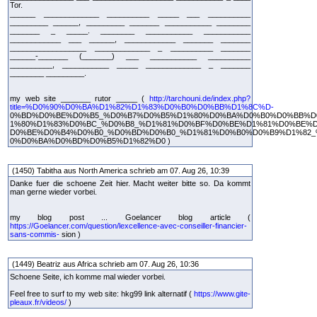
Tor.
______ _____________ __________ _____ ___ __________
_________ ______, _________ _______ ___________ ________
_______ _ _____. ________ ___________ ___________
____________ ___ ______, ____________ _______ _______
__________________ _____________ _ __________ _______
______-_______ (_______) ___ ___________ __________
__________, ___________ _____ _____________ _ _______
________ _________.
my web site _______ rutor _____ (
http://tarchouni.de/index.php?
title=%D0%90%D0%BA%D1%82%D1%83%D0%B0%D0%BB%D1%8C%D-
0%BD%D0%BE%D0%B5_%D0%B7%D0%B5%D1%80%D0%BA%D0%B0%D0%BB%D0
1%80%D1%83%D0%BC_%D0%B8_%D1%81%D0%BF%D0%BE%D1%81%D0%BE%D
D0%BE%D0%B4%D0%B0_%D0%BD%D0%B0_%D1%81%D0%B0%D0%B9%D1%82_
0%D0%BA%D0%BD%D0%B5%D1%82%D0 )
(1450) Tabitha aus North America schrieb am 07. Aug 26, 10:39
Danke fuer die schoene Zeit hier. Macht weiter bitte so. Da kommt
man gerne wieder vorbei.
my blog post ... Goelancer blog article (
https://Goelancer.com/question/lexcellence-avec-conseiller-financier-
sans-commis-
sion )
(1449) Beatriz aus Africa schrieb am 07. Aug 26, 10:36
Schoene Seite, ich komme mal wieder vorbei.
Feel free to surf to my web site: hkg99 link alternatif (
https://www.gite-
pleaux.fr/videos/
)