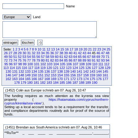
Name
Land
Seite:
1
2
3
4
5
6
7
8
9
10
11
12
13
14
15
16
17
18
19
20
21
22
23
24
25
26
27
28
29
30
31
32
33
34
35
36
37
38
39
40
41
42
43
44
45
46
47
48
49
50
51
52
53
54
55
56
57
58
59
60
61
62
63
64
65
66
67
68
69
70
71
72
73
74
75
76
77
78
79
80
81
82
83
84
85
86
87
88
89
90
91
92
93
94
95
96
97
98
99
100
101
102
103
104
105
106
107
108
109
110
111
112
113
114
115
116
117
118
119
120
121
122
123
124
125
126
127
128
129
130
131
132
133
134
135
136
137
138
139
140
141
142
143
144
145
146
147
148
149
150
151
152
153
154
155
156
157
158
159
160
161
162
163
164
165
166
167
168
169
170
171
172
173
174
175
176
177
178
179
180
181
182
183
184
185
186
187
188
189
190
(1452) Colin aus Europe schrieb am 07. Aug 26, 10:47
The funding requires as much attention as the kyrenia sea view
property (
https://hatamatata.com/cyprus/northern-
cyprus/kireniia/sea-view/
).
Setting up a local account tends to be a requirement for the transfer,
and compliance departments routinely ask for proof of the source of
funds.
(1451) Brendan aus South America schrieb am 07. Aug 26, 10:46
**RuTor** _ ___ ____ __ __________ _______-________,
_______________ ___ ___________________ ___________ _ ____