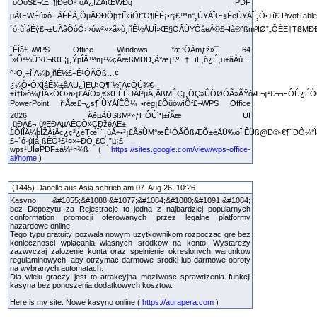
´óÔöŠ£¬Œ¦ì¶ÐèÒª´óÁ¿ÌŽÀíŒWÐg PDF
µÄŒWÉú»ò·¨ÂÉÊÂ„ÕµÄÐÐÕþ†ÎÎ»íÕf˜O¶ÈÊ¡•r¡£™n°¸ÙYÁÏŒ§ÈëÙYÁÏÍ¸Ò•±í£¨PivotTabl
´ó·ùÌáÉý£¬±ÜÃâÒòÓ›‘›ów²»×ã»ò¸ñÊ½ÅÜÎ»Œ§ÖÂÙYÓåeÂ©£¬Ïà®”ßmºÏØ”„ÕÈË†TßMÐÐ
´ËÍâ£¬WPS Office Windows °æ³ÖÀmƒž»¯ 64
Î»Ôª¼Ü˜‹£¬KŒ¦¡¸ÝpÎÄ™n¡¹½çÃæßMÐÐ¸Ä°æ¡£º†ïL¸ñ¿É¸ü±ãÀû…
^·Ö¸÷îÎÄ¼þ¸ñÊ½£¬Ê¹ÓÃÕß…¢
¿¼Ò•ÓXÌáÊ¾±ãÄÜ¿ìËÙ›Q¶¨½¨Á¢ÔÚ¾€
±í†Î»ò¼ƒÎÄ×ÖÓ›ä›¡£ÁíÒ»‚€×ŒÈËÐÀÏ²µÄ¸ÄßMÊÇ¡¸ÖÇ»ÛÖØÓÃ»ÃŸôÆ¬¡¹£¬¬FÔÚ¿ÉÒ
PowerPoint í“Ãæ£¬¿s¶ÌÙYÁÏÊÕ¼¯•rég¡£ÕûówíÕf£¬WPS Office
2026 ÄêµÄÜSßM²»ƒHÔÚì¶±íÃæ UI
¸üÐÂ£¬¸üºËÐÄµÄÊÇÒ»ÇÐžéÁË±
£ÕÏÎÄ¼þÌŽÀíÅc¿ç²¿éTœÏÍ¨¸üÁ÷•³¡£ÃâÙM°æÊ¹ÓÃÕßÆÕ±éÄÜ‰òÏíÊÜß@Ð©·€¶¨ÐÔ¼
£¬´ó·ùÌá¸ßÈÕ³£¹¤×÷ÐÒ¸£Ö¸”µ¡£
wps¹ÙÍøPDF±à¼­¹¤¾ß (
https://sites.google.com/view/wps-office-
ai/home
)
(1445) Danelle aus Asia schrieb am 07. Aug 26, 10:26
Kasyno &#1055;&#1088;&#1077;&#1084;&#1080;&#1091;&#1084;
bez Depozytu za Rejestracje to jedna z najbardziej popularnych
conformation promocji oferowanych przez legalne platformy
hazardowe online.
Tego typu gratuity pozwala nowym uzytkownikom rozpoczac gre bez
koniecznosci wplacania wlasnych srodkow na konto. Wystarczy
zazwyczaj zalozenie konta oraz spelnienie okreslonych warunkow
regulaminowych, aby otrzymac darmowe srodki lub darmowe obroty
na wybranych automatach.
Dla wielu graczy jest to atrakcyjna mozliwosc sprawdzenia funkcji
kasyna bez ponoszenia dodatkowych kosztow.
Here is my site: Nowe kasyno online (
https://aurapera.com
)