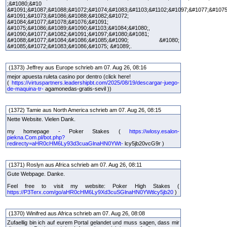
;&#1080;&#10
&#1091;&#1087;&#1088;&#1072;&#1074;&#1083;&#1103;&#1102;&#1097;&#1077;&#1075
&#1091;&#1073;&#1086;&#1088;&#1082;&#1072;
&#1084;&#1077;&#1078;&#1076;&#1091;
&#1075;&#1086;&#1089;&#1090;&#1103;&#1084;&#1080;,
&#1090;&#1077;&#1082;&#1091;&#1097;&#1080;&#1081;
&#1088;&#1077;&#1084;&#1086;&#1085;&#1090; &#1080;
&#1085;&#1072;&#1083;&#1086;&#1075; &#1089;.
(1373) Jeffrey aus Europe schrieb am 07. Aug 26, 08:16
mejor apuesta ruleta casino por dentro (click here!
(
https://virtuspartners.leadershipbt.com/2025/08/19/descargar-juego-
de-maquina-tr-
agamonedas-gratis-sevil ))
(1372) Tamie aus North America schrieb am 07. Aug 26, 08:15
Nette Website. Vielen Dank.
my homepage - Poker Stakes (
https://wlosy.esalon-
piekna.Com.pl/bot.php?
redirecty=aHR0cHM6Ly93d3cuaGlnaHN0YWt-
lcy5jb20vcG9r )
(1371) Roslyn aus Africa schrieb am 07. Aug 26, 08:11
Gute Webpage. Danke.
Feel free to visit my website: Poker High Stakes (
https://P3Terx.com/go/aHR0cHM6Ly9Xd3cuSGlnaHN0YWtlcy5jb20
)
(1370) Winifred aus Africa schrieb am 07. Aug 26, 08:08
Zufaellig bin ich auf eurem Portal gelandet und muss sagen, dass mir