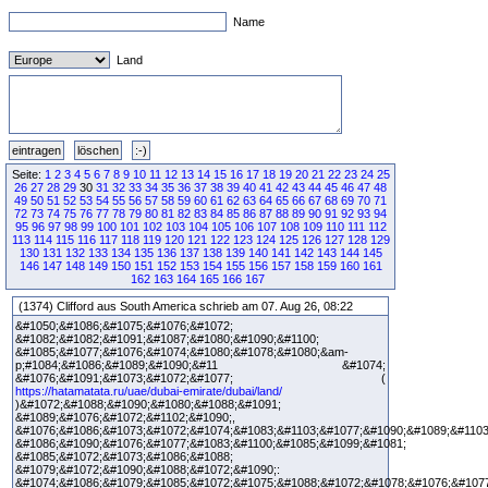
Name
Land
Seite:
1
2
3
4
5
6
7
8
9
10
11
12
13
14
15
16
17
18
19
20
21
22
23
24
25
26
27
28
29
30
31
32
33
34
35
36
37
38
39
40
41
42
43
44
45
46
47
48
49
50
51
52
53
54
55
56
57
58
59
60
61
62
63
64
65
66
67
68
69
70
71
72
73
74
75
76
77
78
79
80
81
82
83
84
85
86
87
88
89
90
91
92
93
94
95
96
97
98
99
100
101
102
103
104
105
106
107
108
109
110
111
112
113
114
115
116
117
118
119
120
121
122
123
124
125
126
127
128
129
130
131
132
133
134
135
136
137
138
139
140
141
142
143
144
145
146
147
148
149
150
151
152
153
154
155
156
157
158
159
160
161
162
163
164
165
166
167
(1374) Clifford aus South America schrieb am 07. Aug 26, 08:22
&#1050;&#1086;&#1075;&#1076;&#1072;
&#1082;&#1082;&#1091;&#1087;&#1080;&#1090;&#1100;
&#1085;&#1077;&#1076;&#1074;&#1080;&#1078;&#1080;&am-
p;#1084;&#1086;&#1089;&#1090;&#11 &#1074;
&#1076;&#1091;&#1073;&#1072;&#1077; (
https://hatamatata.ru/uae/dubai-emirate/dubai/land/
)&#1072;&#1088;&#1090;&#1080;&#1088;&#1091;
&#1089;&#1076;&#1072;&#1102;&#1090;,
&#1076;&#1086;&#1073;&#1072;&#1074;&#1083;&#1103;&#1077;&#1090;&#1089;&#1103
&#1086;&#1090;&#1076;&#1077;&#1083;&#1100;&#1085;&#1099;&#1081;
&#1085;&#1072;&#1073;&#1086;&#1088;
&#1079;&#1072;&#1090;&#1088;&#1072;&#1090;:
&#1074;&#1086;&#1079;&#1085;&#1072;&#1075;&#1088;&#1072;&#1078;&#1076;&#107