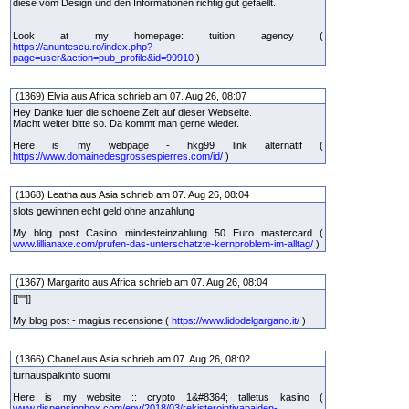
diese vom Design und den Informationen richtig gut gefaellt.
Look at my homepage: tuition agency (
https://anuntescu.ro/index.php?
page=user&action=pub_profile&id=99910
)
(1369) Elvia aus Africa schrieb am 07. Aug 26, 08:07
Hey Danke fuer die schoene Zeit auf dieser Webseite.
Macht weiter bitte so. Da kommt man gerne wieder.
Here is my webpage - hkg99 link alternatif (
https://www.domainedesgrossespierres.com/id/
)
(1368) Leatha aus Asia schrieb am 07. Aug 26, 08:04
slots gewinnen echt geld ohne anzahlung
My blog post Casino mindesteinzahlung 50 Euro mastercard (
www.lillianaxe.com/prufen-das-unterschatzte-kernproblem-im-alltag/
)
(1367) Margarito aus Africa schrieb am 07. Aug 26, 08:04
[[""]]
My blog post - magius recensione (
https://www.lidodelgargano.it/
)
(1366) Chanel aus Asia schrieb am 07. Aug 26, 08:02
turnauspalkinto suomi
Here is my website :: crypto 1&#8364; talletus kasino (
www.dispensingbox.com/epv/2018/03/rekisterointivapaiden-