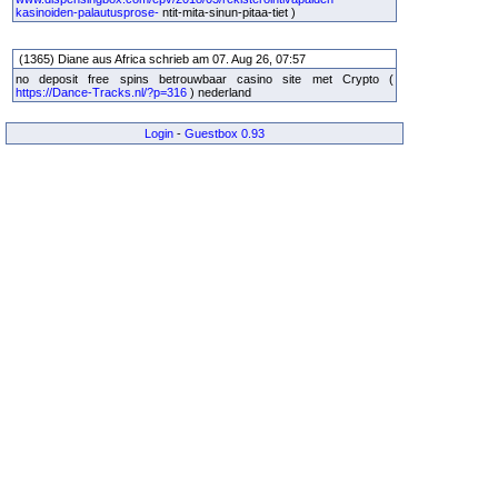
kasinoiden-palautusprose-
ntit-mita-sinun-pitaa-tiet )
(1365) Diane aus Africa schrieb am 07. Aug 26, 07:57
no deposit free spins betrouwbaar casino site met Crypto (
https://Dance-Tracks.nl/?p=316
) nederland
Login
-
Guestbox 0.93