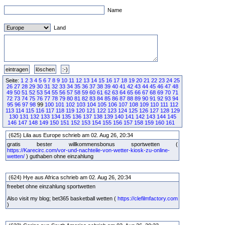
Name
Land
Seite:
1
2
3
4
5
6
7
8
9
10
11
12
13
14
15
16
17
18
19
20
21
22
23
24
25
26
27
28
29
30
31
32
33
34
35
36
37
38
39
40
41
42
43
44
45
46
47
48
49
50
51
52
53
54
55
56
57
58
59
60
61
62
63
64
65
66
67
68
69
70
71
72
73
74
75
76
77
78
79
80
81
82
83
84
85
86
87
88
89
90
91
92
93
94
95
96
97
98
99
100
101
102
103
104
105
106
107
108
109
110
111
112
113
114
115
116
117
118
119
120
121
122
123
124
125
126
127
128
129
130
131
132
133
134
135
136
137
138
139
140
141
142
143
144
145
146
147
148
149
150
151
152
153
154
155
156
157
158
159
160
161
(625) Lila aus Europe schrieb am 02. Aug 26, 20:34
gratis bester willkommensbonus sportwetten (
https://Karecirc.com/vor-und-nachteile-von-wetter-kiosk-zu-online-
wetten/
) guthaben ohne einzahlung
(624) Hye aus Africa schrieb am 02. Aug 26, 20:34
freebet ohne einzahlung sportwetten
Also visit my blog; bet365 basketball wetten (
https://clefilmfactory.com
)