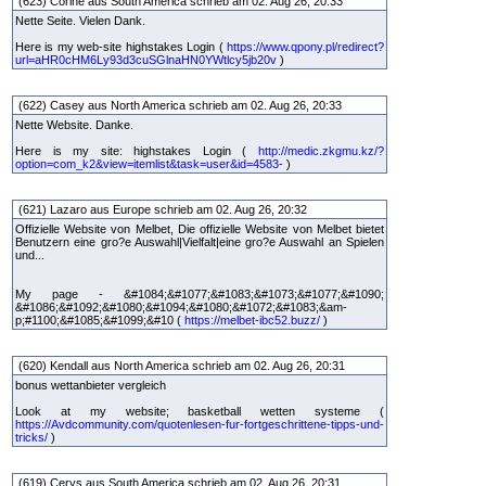
(623) Corine aus South America schrieb am 02. Aug 26, 20:33
Nette Seite. Vielen Dank.
Here is my web-site highstakes Login (
https://www.qpony.pl/redirect?
url=aHR0cHM6Ly93d3cuSGlnaHN0YWtlcy5jb20v
)
(622) Casey aus North America schrieb am 02. Aug 26, 20:33
Nette Website. Danke.
Here is my site: highstakes Login (
http://medic.zkgmu.kz/?
option=com_k2&view=itemlist&task=user&id=4583-
)
(621) Lazaro aus Europe schrieb am 02. Aug 26, 20:32
Offizielle Website von Melbet, Die offizielle Website von Melbet bietet
Benutzern eine gro?e Auswahl|Vielfalt|eine gro?e Auswahl an Spielen
und...
My page - &#1084;&#1077;&#1083;&#1073;&#1077;&#1090;
&#1086;&#1092;&#1080;&#1094;&#1080;&#1072;&#1083;&am-
p;#1100;&#1085;&#1099;&#10 (
https://melbet-ibc52.buzz/
)
(620) Kendall aus North America schrieb am 02. Aug 26, 20:31
bonus wettanbieter vergleich
Look at my website; basketball wetten systeme (
https://Avdcommunity.com/quotenlesen-fur-fortgeschrittene-tipps-und-
tricks/
)
(619) Cerys aus South America schrieb am 02. Aug 26, 20:31