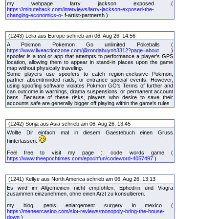
my webpage larry jackson exposed (
https://minutehack.com/interviews/larry-jackson-exposed-the-
changing-economics-o-
f-artist-partnersh )
(1243) Lelia aus Europe schrieb am 06. Aug 26, 14:56
A Pokmon Pokemon Go unlimited Pokeballs (
https://www.liveactionzone.com/@rondahuynh3312?page=about
)
spoofer is a tool or app that attempts to performance a player's GPS
location, allowing them to appear in stand-in places upon the game
map without physically traveling.
Some players use spoofers to catch region-exclusive Pokmon,
partner absentminded raids, or entrance special events. However,
using spoofing software violates Pokmon GO's Terms of further and
can outcome in warnings, drama suspensions, or permanent account
bans. Because of these risks, players who desire to save their
accounts safe are generally bigger off playing within the game's rules
(1242) Sonja aus Asia schrieb am 06. Aug 26, 13:45
Wollte Dir einfach mal in diesem Gaestebuch einen Gruss
hinterlassen.
Feel free to visit my page :: code words game (
https://www.theepochtimes.com/epochfun/codeword-4057497
)
(1241) Kellye aus North America schrieb am 06. Aug 26, 13:13
Es wird im Allgemeinen nicht empfohlen, Ephedrin und Viagra
zusammen einzunehmen, ohne einen Arzt zu konsultieren.
my blog; penis enlargement surgery in mexico (
https://meneercasino.com/slot-reviews/monopoly-bring-the-house-
down
)