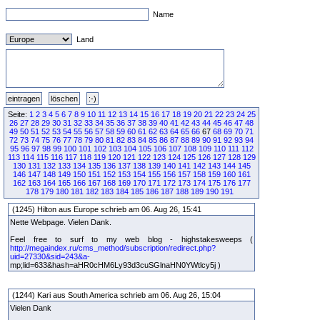
Name
Land
Seite:
1
2
3
4
5
6
7
8
9
10
11
12
13
14
15
16
17
18
19
20
21
22
23
24
25
26
27
28
29
30
31
32
33
34
35
36
37
38
39
40
41
42
43
44
45
46
47
48
49
50
51
52
53
54
55
56
57
58
59
60
61
62
63
64
65
66
67
68
69
70
71
72
73
74
75
76
77
78
79
80
81
82
83
84
85
86
87
88
89
90
91
92
93
94
95
96
97
98
99
100
101
102
103
104
105
106
107
108
109
110
111
112
113
114
115
116
117
118
119
120
121
122
123
124
125
126
127
128
129
130
131
132
133
134
135
136
137
138
139
140
141
142
143
144
145
146
147
148
149
150
151
152
153
154
155
156
157
158
159
160
161
162
163
164
165
166
167
168
169
170
171
172
173
174
175
176
177
178
179
180
181
182
183
184
185
186
187
188
189
190
191
(1245) Hilton aus Europe schrieb am 06. Aug 26, 15:41
Nette Webpage. Vielen Dank.
Feel free to surf to my web blog - highstakesweeps (
http://megaindex.ru/cms_method/subscription/redirect.php?
uid=27330&sid=243&a-
mp;lid=633&hash=aHR0cHM6Ly93d3cuSGlnaHN0YWtlcy5j )
(1244) Kari aus South America schrieb am 06. Aug 26, 15:04
Vielen Dank