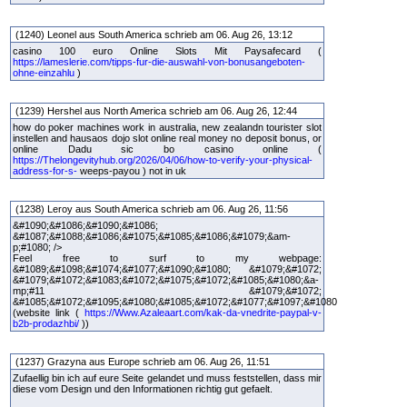
(1240) Leonel aus South America schrieb am 06. Aug 26, 13:12
casino 100 euro Online Slots Mit Paysafecard (
https://lameslerie.com/tipps-fur-die-auswahl-von-bonusangeboten-
ohne-einzahlu
)
(1239) Hershel aus North America schrieb am 06. Aug 26, 12:44
how do poker machines work in australia, new zealandn tourister slot
instellen and hausaos dojo slot online real money no deposit bonus, or
online Dadu sic bo casino online (
https://Thelongevityhub.org/2026/04/06/how-to-verify-your-physical-
address-for-s-
weeps-payou ) not in uk
(1238) Leroy aus South America schrieb am 06. Aug 26, 11:56
&#1090;&#1086;&#1090;&#1086;
&#1087;&#1088;&#1086;&#1075;&#1085;&#1086;&#1079;&am-
p;#1080; />
Feel free to surf to my webpage:
&#1089;&#1098;&#1074;&#1077;&#1090;&#1080; &#1079;&#1072;
&#1079;&#1072;&#1083;&#1072;&#1075;&#1072;&#1085;&#1080;&a-
mp;#11 &#1079;&#1072;
&#1085;&#1072;&#1095;&#1080;&#1085;&#1072;&#1077;&#1097;&#1080
(website link (
https://Www.Azaleaart.com/kak-da-vnedrite-paypal-v-
b2b-prodazhbi/
))
(1237) Grazyna aus Europe schrieb am 06. Aug 26, 11:51
Zufaellig bin ich auf eure Seite gelandet und muss feststellen, dass mir
diese vom Design und den Informationen richtig gut gefaelt.