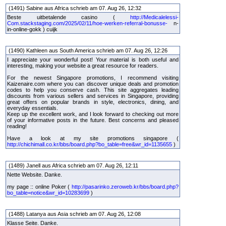
(1491) Sabine aus Africa schrieb am 07. Aug 26, 12:32
Beste uitbetalende casino (
http://Medicalelessi-
Com.stackstaging.com/2025/02/11/hoe-werken-referral-bonusse-
n-
in-online-gokk ) cuijk
(1490) Kathleen aus South America schrieb am 07. Aug 26, 12:26
I appreciate your wonderful post! Your material is both useful and
interesting, making your website a great resource for readers.
For the newest Singapore promotions, I recommend visiting
Kaizenaire.com where you can discover unique deals and promotion
codes to help you conserve cash. This site aggregates leading
discounts from various sellers and services in Singapore, providing
great offers on popular brands in style, electronics, dining, and
everyday essentials.
Keep up the excellent work, and I look forward to checking out more
of your informative posts in the future. Best concerns and pleased
reading!
Have a look at my site promotions singapore (
http://chichimall.co.kr/bbs/board.php?bo_table=free&wr_id=1135655
)
(1489) Janell aus Africa schrieb am 07. Aug 26, 12:11
Nette Website. Danke.
my page :: online Poker (
http://pasarinko.zeroweb.kr/bbs/board.php?
bo_table=notice&wr_id=10283699
)
(1488) Latanya aus Asia schrieb am 07. Aug 26, 12:08
Klasse Seite. Danke.