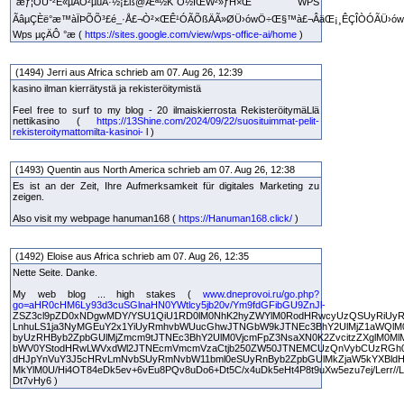
´æƒ¦ÔÚ°²È«µÄÓ²µúÂ·½¡£ß@Æª½K˜O½ÌŒW²»ƒH×Œ WPS
ÃâµÇÈë°æ™àÏÞÕÕ³£é_·Å£¬Ò²×ŒÊ¹ÓÃÕßÄÃ»ØÜ›ówÖ÷Œ§™à£¬ÂäŒ¡¸ÊÇÎÒÓÃÜ›ów£
Wps µçÄÔ °æ (
https://sites.google.com/view/wps-office-ai/home
)
(1494) Jerri aus Africa schrieb am 07. Aug 26, 12:39
kasino ilman kierrätystä ja rekisteröitymistä
Feel free to surf to my blog - 20 ilmaiskierrosta RekisteröitymäLlä
nettikasino (
https://13Shine.com/2024/09/22/suosituimmat-pelit-
rekisteroitymattomilta-kasinoi-
l )
(1493) Quentin aus North America schrieb am 07. Aug 26, 12:38
Es ist an der Zeit, Ihre Aufmerksamkeit für digitales Marketing zu
zeigen.
Also visit my webpage hanuman168 (
https://Hanuman168.click/
)
(1492) Eloise aus Africa schrieb am 07. Aug 26, 12:35
Nette Seite. Danke.
My web blog ... high stakes (
www.dneprovoi.ru/go.php?
go=aHR0cHM6Ly93d3cuSGlnaHN0YWtlcy5jb20v/Ym9fdGFibGU9ZnJl-
ZSZ3cl9pZD0xNDgwMDY/YSU1QiU1RD0lM0NhK2hyZWYlM0RodHRwcyUzQSUyRiUyR
LnhuLS1ja3NyMGEuY2x1YiUyRmhvbWUucGhwJTNGbW9kJTNEc3BhY2UlMjZ1aWQlM
byUzRHByb2ZpbGUlMjZmcm9tJTNEc3BhY2UlM0VjcmFpZ3NsaXN0K2ZvcitzZXglM0M
bWV0YStodHRwLWVxdWl2JTNEcmVmcmVzaCtjb250ZW50JTNEMCUzQnVybCUzRGh
dHJpYnVuY3J5cHRvLmNvbSUyRmNvbW11bml0eSUyRnByb2ZpbGUlMkZjaW5kYXBldH
MkYlM0U/Hi4OT84eDk5ev+6vEu8PQv8uDo6+Dt5C/x4uDk5eHt4P8t9uXw5ezu7ej/Lerr//Li
Dt7vHy6 )