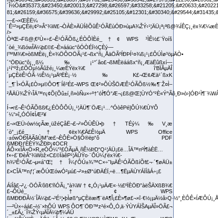
ÒªŒ¬Fß@‚€²Ù×÷£¬Ê¹ÓÃÕß¿ÉÒÔÏÈé_†¢ WPS ³ÌÊ½£¨Ÿoíš
´òé_¾ßówÎÄ¼þ£©£¬È»ááüc“ôÓÒÉÏ½ÇÈý—
l™M¾€»òßMÈë¡¸È«¾ÖÔOÖÃ¡¹£¬ßx“ñ¡¸ÅäÖÃºÍÐÞÍ¹¤¾ß¡¹¡£ÔÚÌø³öµÄÒ•
´°ÖÐüc“ô¡¸¸ß¼‰¡¹°´âo£¬ßMÈëááßx“ñ¡¸ÆäËûßxí—
¡¹í“ºž¡£ÕÒµ½Ãûžé¡¸¼æÈÝëx¾€ î‘BÏÂµÄÎ
´µÇÈëÊ¹ÓÃ·½Ê½¡¹µÄºËÈ¡·½‰K£¬Œ¢Æä¹´ßxK
´_¶¨Ì×ÓÃ¡£Ò»µ©ÔO¶¨Íê³É£¬WPS Œ¢²»ÔÙŠÖÆÊ¹ÓÃÕß½‰¶¨Ž¤Ì–
²ÅÄÜ¾ŽÝ‹ÎÄ™n¡¢Õ{Õû±í¸ñ»òÑu×÷º†ˆóÍ¶Ó°Æ¬¡£ß@Œ¦ÙYÓ°²È«Ý^Ãô¸Ð»ò›]ÓÐ¹Ì¶¨¾
Í¬•r£¬Ê¹ÓÃÕßß€¿ÉÒÔÔÚ¡¸¹¦ÄÜ¶¨ÖÆ¡¹…^ÓòêPé]ÔÚ¾€ÙYÔ
´¼°»î„ÓÓÏ¢ÍÆ²¥
£¬×ŒÜ›ów½çÃæ¸üžéÇåË¬£¬²»ÔÙÊÜ•þ†TÉý¼‰V¸æ
´ò”_¡£é_†¢ëx¾€Ä£Ê½µÄ WPS Office
·±ówÖÐÎÄÃâÙM°æ£¬ÈÔÈ»Ö§Ô®ëp“ô PDF
ßMÐÐƒÈÈÝ¾ŽÐÞ¡¢OCR
ÂÔ×xÎÄ×Ö×R„eÒÔ¼°³£ÓÃµÄ¸ñÊ½ÞD“Q¹¦ÄÜ¡£ë…ÎÄ™nºÍ¶àÈË…
f×÷£¨ÐèÂ“¾Wòž×C£©ÏàêP¹¦ÄÜŸo·¨ÔÚ¼ƒëx¾€­
h¾³Ê¹ÓÃ£¬µ«á˜Œ¦†Î¼ƒÔÚ±¾™C×÷˜IµÄÊ¹ÓÃÕßíÕf£¬·´¶øÄÜ±
£×CÎÄ™nƒ¦´æÔÚŒówÓ²µú£¬²»±Ø“úÐÄÉÏ‚÷ë…¶ËµÄÙYÁÏÍâÁ÷¡£
ÁíÍâ£¬²¿·ÖÓÃ‘ôß€’ñÓÃ¡¸”à¾W†¢„Ó¡¹µÄÆ«·½£ºÏÈÖÐ”àëŠÄXßB¾€
£¬ÔÙé_†¢ WPS
ßMÐÐÐÂ½¨ÎÄ¼þ£¬³É¹¦•þÌøß^µÇÈëæi¶¨ëA¶Î¡£È»¶ø£¬×î·€½¡µÄ½â›Q·½°¸ÈÔÊ×ÍÆÔÚ¡¸Å
—²Ù×÷áá£¬½¨×hÔÚ WPS ÔO¶¨ÖÐ™z²é×Ô„Ó‚ä·ÝÙYÁÏŠAµÄÎ»ÖÃ£¬
´_±£Ã¿´Î¾ŽÝ‹µÄÎÄ¼þ¶¼ÄÜ