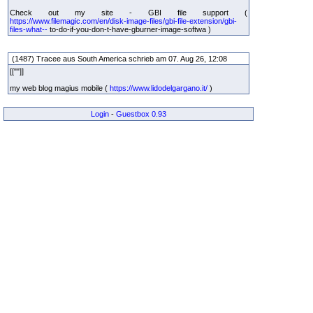
Check out my site - GBI file support (
https://www.filemagic.com/en/disk-image-files/gbi-file-extension/gbi-
files-what--
to-do-if-you-don-t-have-gburner-image-softwa )
(1487) Tracee aus South America schrieb am 07. Aug 26, 12:08
[[""]]
my web blog magius mobile (
https://www.lidodelgargano.it/
)
Login
-
Guestbox 0.93