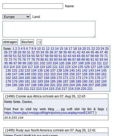
Name
Land
Seite:
1
2
3
4
5
6
7
8
9
10
11
12
13
14
15
16
17
18
19
20
21
22
23
24
25
26
27
28
29
30
31
32
33
34
35
36
37
38
39
40
41
42
43
44
45
46
47
48
49
50
51
52
53
54
55
56
57
58
59
60
61
62
63
64
65
66
67
68
69
70
71
72
73
74
75
76
77
78
79
80
81
82
83
84
85
86
87
88
89
90
91
92
93
94
95
96
97
98
99
100
101
102
103
104
105
106
107
108
109
110
111
112
113
114
115
116
117
118
119
120
121
122
123
124
125
126
127
128
129
130
131
132
133
134
135
136
137
138
139
140
141
142
143
144
145
146
147
148
149
150
151
152
153
154
155
156
157
158
159
160
161
162
163
164
165
166
167
168
169
170
171
172
173
174
175
176
177
178
179
180
181
182
183
184
185
186
187
188
189
190
191
192
193
194
195
196
197
198
199
200
201
202
203
204
205
206
207
208
209
210
211
212
213
214
215
216
217
218
219
220
221
(1496) Connie aus Africa schrieb am 07. Aug 26, 12:43
Nette Seite. Danke.
Feel free to visit my web blog ... pg soft slot rtp list & faqs (
https://www.jtayl.me/pgsofthighrtpslotsyoucanplaynow813477
)
45.8.255.104
(1495) Rudy aus North America schrieb am 07. Aug 26, 12:41
Vielen Dank! Wollt ich nur mal sagen.