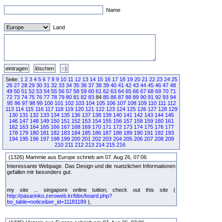
Name
Land
Seite:
1
2
3
4
5
6
7
8
9
10
11
12
13
14
15
16
17
18
19
20
21
22
23
24
25
26
27
28
29
30
31
32
33
34
35
36
37
38
39
40
41
42
43
44
45
46
47
48
49
50
51
52
53
54
55
56
57
58
59
60
61
62
63
64
65
66
67
68
69
70
71
72
73
74
75
76
77
78
79
80
81
82
83
84
85
86
87
88
89
90
91
92
93
94
95
96
97
98
99
100
101
102
103
104
105
106
107
108
109
110
111
112
113
114
115
116
117
118
119
120
121
122
123
124
125
126
127
128
129
130
131
132
133
134
135
136
137
138
139
140
141
142
143
144
145
146
147
148
149
150
151
152
153
154
155
156
157
158
159
160
161
162
163
164
165
166
167
168
169
170
171
172
173
174
175
176
177
178
179
180
181
182
183
184
185
186
187
188
189
190
191
192
193
194
195
196
197
198
199
200
201
202
203
204
205
206
207
208
209
210
211
212
213
214
215
216
(1326) Mammie aus Europe schrieb am 07. Aug 26, 07:06
Interessante Webpage. Das Design und die nuetzlichen Informationen
gefallen mir besonders gut.
my site ... singapore online tuition; check out this site (
http://pasarinko.zeroweb.kr/bbs/board.php?
bo_table=notice&wr_id=11181189
),