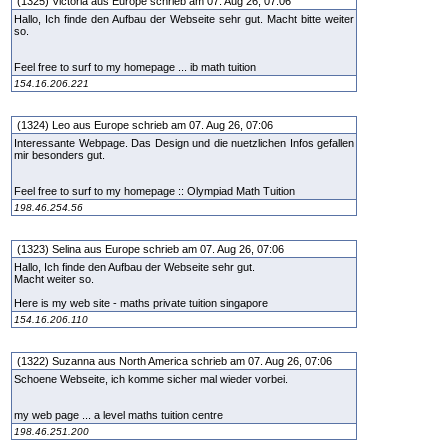
(1325) Victoria aus Europe schrieb am 07. Aug 26, 07:06
Hallo, Ich finde den Aufbau der Webseite sehr gut. Macht bitte weiter
so.
Feel free to surf to my homepage ... ib math tuition
154.16.206.221
(1324) Leo aus Europe schrieb am 07. Aug 26, 07:06
Interessante Webpage. Das Design und die nuetzlichen Infos gefallen
mir besonders gut.
Feel free to surf to my homepage :: Olympiad Math Tuition
198.46.254.56
(1323) Selina aus Europe schrieb am 07. Aug 26, 07:06
Hallo, Ich finde den Aufbau der Webseite sehr gut.
Macht weiter so.
Here is my web site - maths private tuition singapore
154.16.206.110
(1322) Suzanna aus North America schrieb am 07. Aug 26, 07:06
Schoene Webseite, ich komme sicher mal wieder vorbei.
my web page ... a level maths tuition centre
198.46.251.200