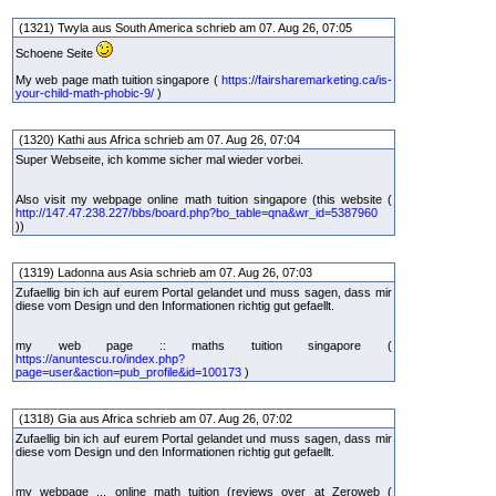
(1321) Twyla aus South America schrieb am 07. Aug 26, 07:05
Schoene Seite
My web page math tuition singapore (
https://fairsharemarketing.ca/is-
your-child-math-phobic-9/
)
(1320) Kathi aus Africa schrieb am 07. Aug 26, 07:04
Super Webseite, ich komme sicher mal wieder vorbei.
Also visit my webpage online math tuition singapore (this website (
http://147.47.238.227/bbs/board.php?bo_table=qna&wr_id=5387960
))
(1319) Ladonna aus Asia schrieb am 07. Aug 26, 07:03
Zufaellig bin ich auf eurem Portal gelandet und muss sagen, dass mir
diese vom Design und den Informationen richtig gut gefaellt.
my web page :: maths tuition singapore (
https://anuntescu.ro/index.php?
page=user&action=pub_profile&id=100173
)
(1318) Gia aus Africa schrieb am 07. Aug 26, 07:02
Zufaellig bin ich auf eurem Portal gelandet und muss sagen, dass mir
diese vom Design und den Informationen richtig gut gefaellt.
my webpage ... online math tuition (reviews over at Zeroweb (