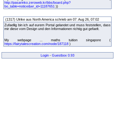
http://pasarinko.zeroweb.kr/bbs/board.php?
bo_table=notice&wr_id=11187651
))
(1317) Ulrike aus North America schrieb am 07. Aug 26, 07:02
Zufaellig bin ich auf eurem Portal gelandet und muss feststellen, dass
mir diese vom Design und den Informationen richtig gut gefaelt.
My webpage ... maths tuition singapore (
https://fairytalescreation.com/node/187118
)
Login
-
Guestbox 0.93