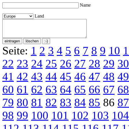
Name
Land
Seite:
1
2
3
4
5
6
7
8
9
10
1
22
23
24
25
26
27
28
29
30
41
42
43
44
45
46
47
48
49
60
61
62
63
64
65
66
67
68
79
80
81
82
83
84
85
86
87
98
99
100
101
102
103
104
112
113
114
115
116
117
1