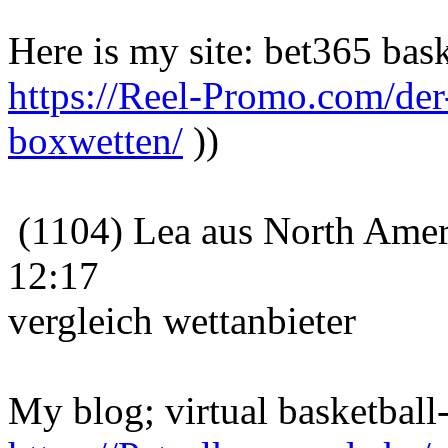
Here is my site: bet365 ba
https://Reel-Promo.com/der
boxwetten/
))
(1104) Lea aus North Amer
12:17
vergleich wettanbieter
My blog; virtual basketball