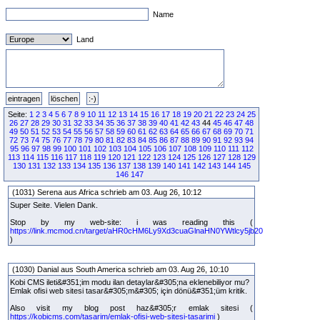
Name
Land
Seite:
1
2
3
4
5
6
7
8
9
10
11
12
13
14
15
16
17
18
19
20
21
22
23
24
25
26
27
28
29
30
31
32
33
34
35
36
37
38
39
40
41
42
43
44
45
46
47
48
49
50
51
52
53
54
55
56
57
58
59
60
61
62
63
64
65
66
67
68
69
70
71
72
73
74
75
76
77
78
79
80
81
82
83
84
85
86
87
88
89
90
91
92
93
94
95
96
97
98
99
100
101
102
103
104
105
106
107
108
109
110
111
112
113
114
115
116
117
118
119
120
121
122
123
124
125
126
127
128
129
130
131
132
133
134
135
136
137
138
139
140
141
142
143
144
145
146
147
(1031) Serena aus Africa schrieb am 03. Aug 26, 10:12
Super Seite. Vielen Dank.
Stop by my web-site: i was reading this (
https://link.mcmod.cn/target/aHR0cHM6Ly9Xd3cuaGlnaHN0YWtlcy5jb20
)
(1030) Danial aus South America schrieb am 03. Aug 26, 10:10
Kobi CMS ileti&#351;im modu ilan detaylar&#305;na eklenebiliyor mu?
Emlak ofisi web sitesi tasar&#305;m&#305; için dönü&#351;üm kritik.
Also visit my blog post haz&#305;r emlak sitesi (
https://kobicms.com/tasarim/emlak-ofisi-web-sitesi-tasarimi
)