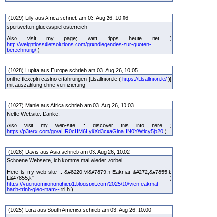
(1029) Lilly aus Africa schrieb am 03. Aug 26, 10:06
sportwetten glücksspiel österreich
Also visit my page; wett tipps heute net (
http://weightlossdietsolutions.com/grundlegendes-zur-quoten-
berechnung/
)
(1028) Lupita aus Europe schrieb am 03. Aug 26, 10:05
online flexepin casino erfahrungen [Lisalinton.ie (
https://Lisalinton.ie/
)]
mit auszahlung ohne verifizierung
(1027) Manie aus Africa schrieb am 03. Aug 26, 10:03
Nette Website. Danke.
Also visit my web-site :: discover this info here (
https://p3terx.com/go/aHR0cHM6Ly9Xd3cuaGlnaHN0YWtlcy5jb20
)
(1026) Davis aus Asia schrieb am 03. Aug 26, 10:02
Schoene Webseite, ich komme mal wieder vorbei.
Here is my web site :: &#8220;Vi&#7879;n Eakmat &#272;&#7855;k
L&#7855;k" (
https://vuonuomnongnghiep1.blogspot.com/2025/10/vien-eakmat-
hanh-trinh-gieo-mam--
tri.h )
(1025) Lora aus South America schrieb am 03. Aug 26, 10:00