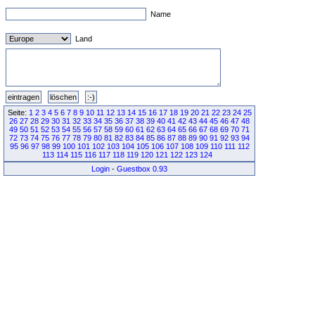
Name
Land
Seite:
1
2
3
4
5
6
7
8
9
10
11
12
13
14
15
16
17
18
19
20
21
22
23
24
25
26
27
28
29
30
31
32
33
34
35
36
37
38
39
40
41
42
43
44
45
46
47
48
49
50
51
52
53
54
55
56
57
58
59
60
61
62
63
64
65
66
67
68
69
70
71
72
73
74
75
76
77
78
79
80
81
82
83
84
85
86
87
88
89
90
91
92
93
94
95
96
97
98
99
100
101
102
103
104
105
106
107
108
109
110
111
112
113
114
115
116
117
118
119
120
121
122
123
124
Login
-
Guestbox 0.93