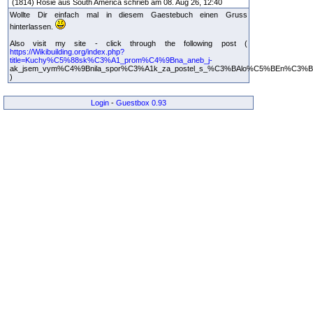
(1814) Rosie aus South America schrieb am 08. Aug 26, 12:40
Wollte Dir einfach mal in diesem Gaestebuch einen Gruss
hinterlassen.
Also visit my site - click through the following post (
https://Wikibuilding.org/index.php?
title=Kuchy%C5%88sk%C3%A1_prom%C4%9Bna_aneb_j-
ak_jsem_vym%C4%9Bnila_spor%C3%A1k_za_postel_s_%C3%BAlo%C5%BEn%C3%B
)
Login
-
Guestbox 0.93