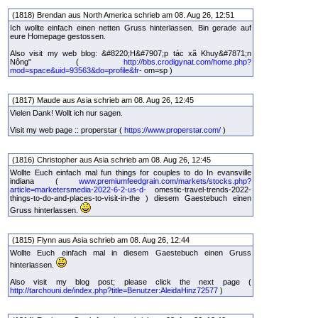
(1818) Brendan aus North America schrieb am 08. Aug 26, 12:51
Ich wollte einfach einen netten Gruss hinterlassen. Bin gerade auf
eure Homepage gestossen.
Also visit my web blog: &#8220;H&#7907;p tác xã Khuy&#7871;n
Nông" (
http://bbs.crodigynat.com/home.php?
mod=space&uid=93563&do=profile&fr-
om=sp )
(1817) Maude aus Asia schrieb am 08. Aug 26, 12:45
Vielen Dank! Wollt ich nur sagen.
Visit my web page :: properstar (
https://www.properstar.com/
)
(1816) Christopher aus Asia schrieb am 08. Aug 26, 12:45
Wollte Euch einfach mal fun things for couples to do In evansville
indiana (
www.premiumfeedgrain.com/markets/stocks.php?
article=marketersmedia-2022-6-2-us-d-
omestic-travel-trends-2022-
things-to-do-and-places-to-visit-in-the ) diesem Gaestebuch einen
Gruss hinterlassen.
(1815) Flynn aus Asia schrieb am 08. Aug 26, 12:44
Wollte Euch einfach mal in diesem Gaestebuch einen Gruss
hinterlassen.
Also visit my blog post; please click the next page (
http://tarchouni.de/index.php?title=Benutzer:AleidaHinz72577
)