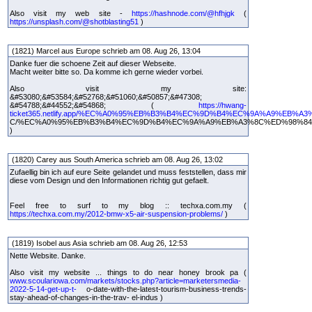
Also visit my web site -
https://hashnode.com/@hfhjgk
(
https://unsplash.com/@shotblasting51
)
(1821) Marcel aus Europe schrieb am 08. Aug 26, 13:04
Danke fuer die schoene Zeit auf dieser Webseite.
Macht weiter bitte so. Da komme ich gerne wieder vorbei.
Also visit my site:
&#53080;&#53584;&#52768;&#51060;&#50857;&#47308;
&#54788;&#44552;&#54868; (
https://hwang-
ticket365.netlify.app/%EC%A0%95%EB%B3%B4%EC%9D%B4%EC%9A%A9%EB%A3
C/%EC%A0%95%EB%B3%B4%EC%9D%B4%EC%9A%A9%EB%A3%8C%ED%98%8
)
(1820) Carey aus South America schrieb am 08. Aug 26, 13:02
Zufaellig bin ich auf eure Seite gelandet und muss feststellen, dass mir
diese vom Design und den Informationen richtig gut gefaelt.
Feel free to surf to my blog :: techxa.com.my (
https://techxa.com.my/2012-bmw-x5-air-suspension-problems/
)
(1819) Isobel aus Asia schrieb am 08. Aug 26, 12:53
Nette Website. Danke.
Also visit my website ... things to do near honey brook pa (
www.scoulariowa.com/markets/stocks.php?article=marketersmedia-
2022-5-14-get-up-t-
o-date-with-the-latest-tourism-business-trends-
stay-ahead-of-changes-in-the-trav- el-indus )