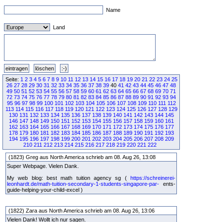
Name
Land
Seite:
1
2
3
4
5
6
7
8
9
10
11
12
13
14
15
16
17
18
19
20
21
22
23
24
25
26
27
28
29
30
31
32
33
34
35
36
37
38
39
40
41
42
43
44
45
46
47
48
49
50
51
52
53
54
55
56
57
58
59
60
61
62
63
64
65
66
67
68
69
70
71
72
73
74
75
76
77
78
79
80
81
82
83
84
85
86
87
88
89
90
91
92
93
94
95
96
97
98
99
100
101
102
103
104
105
106
107
108
109
110
111
112
113
114
115
116
117
118
119
120
121
122
123
124
125
126
127
128
129
130
131
132
133
134
135
136
137
138
139
140
141
142
143
144
145
146
147
148
149
150
151
152
153
154
155
156
157
158
159
160
161
162
163
164
165
166
167
168
169
170
171
172
173
174
175
176
177
178
179
180
181
182
183
184
185
186
187
188
189
190
191
192
193
194
195
196
197
198
199
200
201
202
203
204
205
206
207
208
209
210
211
212
213
214
215
216
217
218
219
220
221
222
(1823) Greg aus North America schrieb am 08. Aug 26, 13:08
Super Webpage. Vielen Dank.
My web blog: best math tuition agency sg (
https://schreinerei-
leonhardt.de/math-tuition-secondary-1-students-singapore-par-
ents-
guide-helping-your-child-excel )
(1822) Zara aus North America schrieb am 08. Aug 26, 13:06
Vielen Dank! Wollt ich nur sagen.