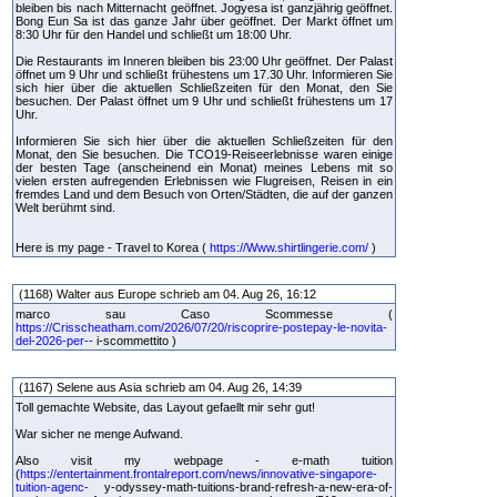
bleiben bis nach Mitternacht geöffnet. Jogyesa ist ganzjährig geöffnet.
Bong Eun Sa ist das ganze Jahr über geöffnet. Der Markt öffnet um
8:30 Uhr für den Handel und schließt um 18:00 Uhr.
Die Restaurants im Inneren bleiben bis 23:00 Uhr geöffnet. Der Palast
öffnet um 9 Uhr und schließt frühestens um 17.30 Uhr. Informieren Sie
sich hier über die aktuellen Schließzeiten für den Monat, den Sie
besuchen. Der Palast öffnet um 9 Uhr und schließt frühestens um 17
Uhr.
Informieren Sie sich hier über die aktuellen Schließzeiten für den
Monat, den Sie besuchen. Die TCO19-Reiseerlebnisse waren einige
der besten Tage (anscheinend ein Monat) meines Lebens mit so
vielen ersten aufregenden Erlebnissen wie Flugreisen, Reisen in ein
fremdes Land und dem Besuch von Orten/Städten, die auf der ganzen
Welt berühmt sind.
Here is my page - Travel to Korea (
https://Www.shirtlingerie.com/
)
(1168) Walter aus Europe schrieb am 04. Aug 26, 16:12
marco sau Caso Scommesse (
https://Crisscheatham.com/2026/07/20/riscoprire-postepay-le-novita-
del-2026-per--
i-scommettito )
(1167) Selene aus Asia schrieb am 04. Aug 26, 14:39
Toll gemachte Website, das Layout gefaellt mir sehr gut!
War sicher ne menge Aufwand.
Also visit my webpage - e-math tuition
(
https://entertainment.frontalreport.com/news/innovative-singapore-
tuition-agenc-
y-odyssey-math-tuitions-brand-refresh-a-new-era-of-