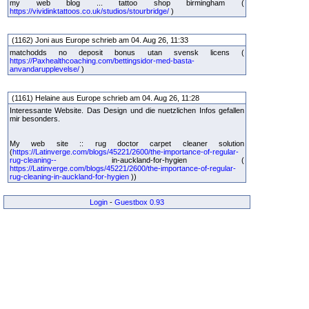
my web blog ... tattoo shop birmingham (
https://vividinktattoos.co.uk/studios/stourbridge/
)
(1162) Joni aus Europe schrieb am 04. Aug 26, 11:33
matchodds no deposit bonus utan svensk licens (
https://Paxhealthcoaching.com/bettingsidor-med-basta-
anvandarupplevelse/
)
(1161) Helaine aus Europe schrieb am 04. Aug 26, 11:28
Interessante Website. Das Design und die nuetzlichen Infos gefallen
mir besonders.
My web site :: rug doctor carpet cleaner solution
(
https://Latinverge.com/blogs/45221/2600/the-importance-of-regular-
rug-cleaning--
in-auckland-for-hygien (
https://Latinverge.com/blogs/45221/2600/the-importance-of-regular-
rug-cleaning-in-auckland-for-hygien
))
Login
-
Guestbox 0.93