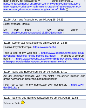
math-sorcery-for-singapores-y- oung-learners/519 (
https://entertainment.frontalreport.com/news/innovative-singapore-
tuition-agency-odyssey-math-tuitions-brand-refresh-a-new-era-of-
math-sorcery-for-singapores-young-learners/519074
))
(1166) Josh aus Asia schrieb am 04. Aug 26, 14:23
Super Website. Danke.
My web page :: Play poker online (
www.rohitab.com/discuss/user/3162580-juniornall/
)
(1165) Leonor aus Africa schrieb am 04. Aug 26, 13:38
Positive Psychotherapie,
https://www.czecho.
Take a look at my web-site ...
https://www.czecho.pl/zdrowie/45511-
psycholog-dzieciecy-online-pomoc-dla-dzieci--
w-polsce-z-centrum-
new-l (
https://www.czecho.pl/zdrowie/45511-psycholog-dzieciecy-
online-pomoc-dla-dzieci-w-polsce-z-centrum-new-lea
)
(1164) Sallie aus Europe schrieb am 04. Aug 26, 13:10
Auf der offiziellen Website von 1win bietet 1win seinen Kunden eine
große Auswahl an Unterhaltungsmöglichkeiten.
Feel free to surf to my homepage 1win-dec399.cfd (
https://1win-
dec399.cfd/
)
(1163) Scarlett aus North America schrieb am 04. Aug 26, 11:56
Schoene Seite