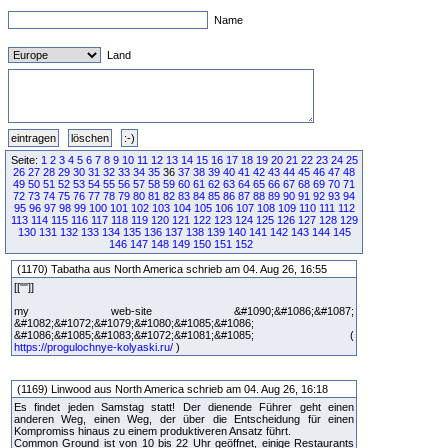
Name
Land
Seite:
1
2
3
4
5
6
7
8
9
10
11
12
13
14
15
16
17
18
19
20
21
22
23
24
25
26
27
28
29
30
31
32
33
34
35
36
37
38
39
40
41
42
43
44
45
46
47
48
49
50
51
52
53
54
55
56
57
58
59
60
61
62
63
64
65
66
67
68
69
70
71
72
73
74
75
76
77
78
79
80
81
82
83
84
85
86
87
88
89
90
91
92
93
94
95
96
97
98
99
100
101
102
103
104
105
106
107
108
109
110
111
112
113
114
115
116
117
118
119
120
121
122
123
124
125
126
127
128
129
130
131
132
133
134
135
136
137
138
139
140
141
142
143
144
145
146
147
148
149
150
151
152
(1170) Tabatha aus North America schrieb am 04. Aug 26, 16:55
[[""]]
my web-site &#1090;&#1086;&#1087;
&#1082;&#1072;&#1079;&#1080;&#1085;&#1086;
&#1086;&#1085;&#1083;&#1072;&#1081;&#1085; (
https://progulochnye-kolyaski.ru/
)
(1169) Linwood aus North America schrieb am 04. Aug 26, 16:18
Es findet jeden Samstag statt! Der dienende Führer geht einen
anderen Weg, einen Weg, der über die Entscheidung für einen
Kompromiss hinaus zu einem produktiveren Ansatz führt.
Common Ground ist von 10 bis 22 Uhr geöffnet, einige Restaurants