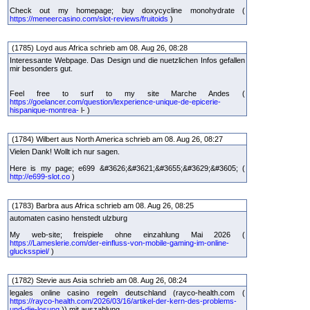
Check out my homepage; buy doxycycline monohydrate (
https://meneercasino.com/slot-reviews/fruitoids
)
(1785) Loyd aus Africa schrieb am 08. Aug 26, 08:28
Interessante Webpage. Das Design und die nuetzlichen Infos gefallen
mir besonders gut.
Feel free to surf to my site Marche Andes (
https://goelancer.com/question/lexperience-unique-de-epicerie-
hispanique-montrea-
l- )
(1784) Wilbert aus North America schrieb am 08. Aug 26, 08:27
Vielen Dank! Wollt ich nur sagen.
Here is my page; e699 &#3626;&#3621;&#3655;&#3629;&#3605; (
http://e699-slot.co
)
(1783) Barbra aus Africa schrieb am 08. Aug 26, 08:25
automaten casino henstedt ulzburg
My web-site; freispiele ohne einzahlung Mai 2026 (
https://Lameslerie.com/der-einfluss-von-mobile-gaming-im-online-
glucksspiel/
)
(1782) Stevie aus Asia schrieb am 08. Aug 26, 08:24
legales online casino regeln deutschland (rayco-health.com (
https://rayco-health.com/2026/03/16/artikel-der-kern-des-problems-
und-die-losung
)) mit auszahlung