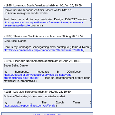
(1928) Loren aus South America schrieb am 08. Aug 26, 19:59
Danke fuer die schoene Zeit hier. Macht weiter bitte so.
Da kommt man gerne wieder vorbei.
Feel free to surf to my web-site Design D&#8217;intérieur (
https://goelancer.com/question/transformer-votre-espace-avec-
revetements-de-sol--
bromont )
(1927) Sherita aus South America schrieb am 08. Aug 26, 19:57
Gute Seite. Danke.
Here is my webpage: Spadegaming slots catalogue (Demo & Real) (
http://imex.com.tn/index.php/component/k2/itemlist/user/281036
)
(1926) Piper aus North America schrieb am 08. Aug 26, 19:51
Super Seite. Danke.
my homepage: nettoyage Et Désinfection (
https://Goelancer.com/question/services-de-nettoyage-
professionnels-pour-entrepr-
ises-un-environnement-propre-pour-
maximiser-la-productivite )
(1925) Lois aus Europe schrieb am 08. Aug 26, 19:50
Schoene Webseite, ich komme mal wieder vorbei.
my site ... The Epoch Times (
https://www.theepochtimes.com/us/florida
)