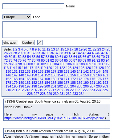
Name
Land
Seite:
1
2
3
4
5
6
7
8
9
10
11
12
13
14
15
16
17
18
19
20
21
22
23
24
25
26
27
28
29
30
31
32
33
34
35
36
37
38
39
40
41
42
43
44
45
46
47
48
49
50
51
52
53
54
55
56
57
58
59
60
61
62
63
64
65
66
67
68
69
70
71
72
73
74
75
76
77
78
79
80
81
82
83
84
85
86
87
88
89
90
91
92
93
94
95
96
97
98
99
100
101
102
103
104
105
106
107
108
109
110
111
112
113
114
115
116
117
118
119
120
121
122
123
124
125
126
127
128
129
130
131
132
133
134
135
136
137
138
139
140
141
142
143
144
145
146
147
148
149
150
151
152
153
154
155
156
157
158
159
160
161
162
163
164
165
166
167
168
169
170
171
172
173
174
175
176
177
178
179
180
181
182
183
184
185
186
187
188
189
190
191
192
193
194
195
196
197
198
199
200
201
202
203
204
205
206
207
208
209
210
211
212
213
214
215
216
217
218
219
220
221
222
223
224
225
226
227
228
229
230
231
232
233
234
(1934) Claribel aus South America schrieb am 08. Aug 26, 20:16
Nette Seite. Danke.
Here is my page - High Stakes (
https://xiamp.net/go/aHR0cHM6Ly9XV1cuSGlnaHN0YWtlcy5jb20v
)
(1933) Ben aus South America schrieb am 08. Aug 26, 20:16
Aber einige Anfänger machen sich immer noch Sorgen über