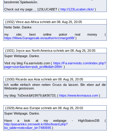
bestimmte Spielweisen.
Check out my page ... 123LUCABET (
http://123Lucabet.click/
)
(1932) Vince aus Africa schrieb am 08. Aug 26, 20:05
Nette Seite. Danke.
my site; best online poker real money (
https://Www.Garagesale.es/author/xrcmargot98/
)
(1931) Joyce aus North America schrieb am 08. Aug 26, 20:05
Super Webpage. Danke.
Visit my blog Fa.earnvisits.com (
https://Fa.earnvisits.com/index.php?
page=user&action=pub_profile&id=2894-
)
(1930) Ricardo aus Asia schrieb am 08. Aug 26, 20:05
Ich wollte einfach einen netten Gruss da lassen. Bin eben auf die
Websiete gestossen.
my blog: ToDesk&#19979;&#36733; (
https://www.lexmausa.com
)
(1929) Alma aus Europe schrieb am 08. Aug 26, 20:02
Super Webpage. Danke.
Have a look at my webpage - HighStakesDB (
http://pasarinko.zeroweb.kr/bbs/board.php?
bo_table=notice&wr_id=7480695
)