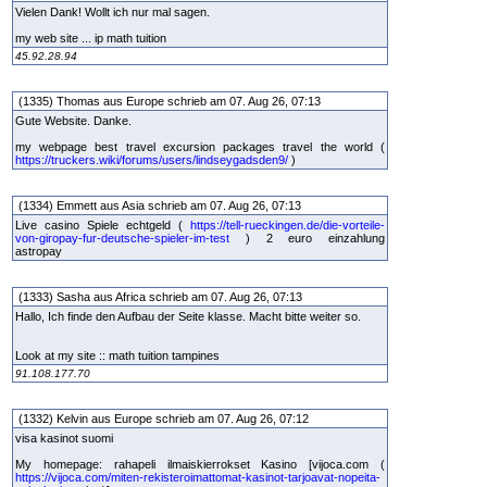
Vielen Dank! Wollt ich nur mal sagen.
my web site ... ip math tuition
45.92.28.94
(1335) Thomas aus Europe schrieb am 07. Aug 26, 07:13
Gute Website. Danke.
my webpage best travel excursion packages travel the world (
https://truckers.wiki/forums/users/lindseygadsden9/
)
(1334) Emmett aus Asia schrieb am 07. Aug 26, 07:13
Live casino Spiele echtgeld (
https://tell-rueckingen.de/die-vorteile-
von-giropay-fur-deutsche-spieler-im-test
) 2 euro einzahlung
astropay
(1333) Sasha aus Africa schrieb am 07. Aug 26, 07:13
Hallo, Ich finde den Aufbau der Seite klasse. Macht bitte weiter so.
Look at my site :: math tuition tampines
91.108.177.70
(1332) Kelvin aus Europe schrieb am 07. Aug 26, 07:12
visa kasinot suomi
My homepage: rahapeli ilmaiskierrokset Kasino [vijoca.com (
https://vijoca.com/miten-rekisteroimattomat-kasinot-tarjoavat-nopeita-