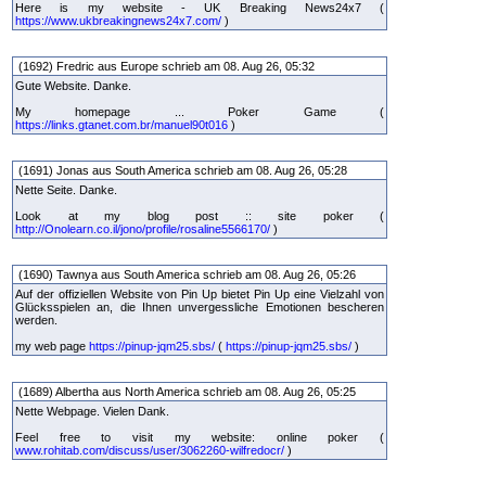
Here is my website - UK Breaking News24x7 (
https://www.ukbreakingnews24x7.com/
)
(1692) Fredric aus Europe schrieb am 08. Aug 26, 05:32
Gute Website. Danke.
My homepage ... Poker Game (
https://links.gtanet.com.br/manuel90t016
)
(1691) Jonas aus South America schrieb am 08. Aug 26, 05:28
Nette Seite. Danke.
Look at my blog post :: site poker (
http://Onolearn.co.il/jono/profile/rosaline5566170/
)
(1690) Tawnya aus South America schrieb am 08. Aug 26, 05:26
Auf der offiziellen Website von Pin Up bietet Pin Up eine Vielzahl von
Glücksspielen an, die Ihnen unvergessliche Emotionen bescheren
werden.
my web page
https://pinup-jqm25.sbs/
(
https://pinup-jqm25.sbs/
)
(1689) Albertha aus North America schrieb am 08. Aug 26, 05:25
Nette Webpage. Vielen Dank.
Feel free to visit my website: online poker (
www.rohitab.com/discuss/user/3062260-wilfredocr/
)