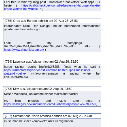
Feel free to visit my blog post - kostenlose basketball Wett tipps Für
heute (
https://validcheckdev.com/die-besten-erklarungen-fur-tie-
break-wetten-bei-wimble-
d )
(765) Greg aus Europe schrieb am 02. Aug 26, 23:53
Interessante Seite. Das Design und die nuetzlichen Informationen
gefallen mir besonders gut.
Look into my homepage ...
&#32593;&#21514;&#20027;&#25345;&#35789;÷³Ö- ´&Eci (
https://www.zhuchici.com.cn/
)
(764) Lasonya aus Asia schrieb am 02. Aug 26, 23:50
horse racing results lingfield&#8203; (read what he said (
https://urbanforestryservicesfl.com/die-besten-tipps-fur-insider-
wetten-in-deine-
m-favoritenrennspo )) racing wheel bet
calculator&#8203;
(763) Kitty aus Asia schrieb am 02. Aug 26, 23:50
Klasse Webseite, ich komme sicher mal wieder vorbei.
my blog: physics and maths tutor gcse (
https://lasvegas.newsnetmedia.com/Global/story.asp?S=52780650
)
(762) Summer aus North America schrieb am 02. Aug 26, 23:48
muss man bei einer kombiwette alles richtig haben