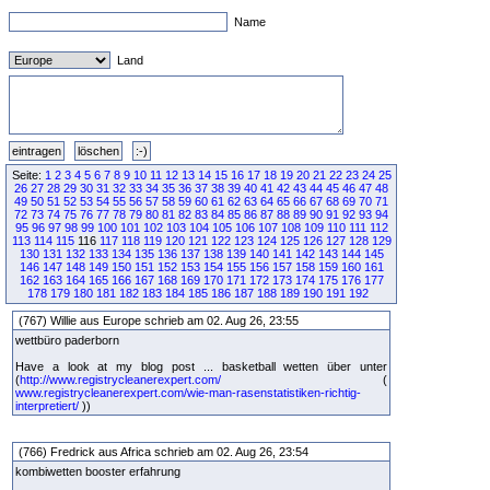
Name
Land
Seite:
1
2
3
4
5
6
7
8
9
10
11
12
13
14
15
16
17
18
19
20
21
22
23
24
25
26
27
28
29
30
31
32
33
34
35
36
37
38
39
40
41
42
43
44
45
46
47
48
49
50
51
52
53
54
55
56
57
58
59
60
61
62
63
64
65
66
67
68
69
70
71
72
73
74
75
76
77
78
79
80
81
82
83
84
85
86
87
88
89
90
91
92
93
94
95
96
97
98
99
100
101
102
103
104
105
106
107
108
109
110
111
112
113
114
115
116
117
118
119
120
121
122
123
124
125
126
127
128
129
130
131
132
133
134
135
136
137
138
139
140
141
142
143
144
145
146
147
148
149
150
151
152
153
154
155
156
157
158
159
160
161
162
163
164
165
166
167
168
169
170
171
172
173
174
175
176
177
178
179
180
181
182
183
184
185
186
187
188
189
190
191
192
(767) Willie aus Europe schrieb am 02. Aug 26, 23:55
wettbüro paderborn
Have a look at my blog post ... basketball wetten über unter
(
http://www.registrycleanerexpert.com/
(
www.registrycleanerexpert.com/wie-man-rasenstatistiken-richtig-
interpretiert/
))
(766) Fredrick aus Africa schrieb am 02. Aug 26, 23:54
kombiwetten booster erfahrung