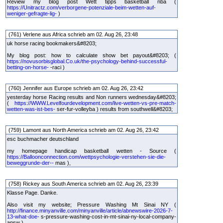
Review my blog post Wett tipps basketball nba (
https://Unitractz.com/verborgene-potenziale-beim-wetten-auf-
weniger-gefragte-lig-
)
(761) Verlene aus Africa schrieb am 02. Aug 26, 23:48
uk horse racing bookmakers&#8203;
My blog post: how to calculate show bet payout&#8203; (
https://novusorbisglobal.Co.uk/the-psychology-behind-successful-
betting-on-horse-
-raci )
(760) Jennifer aus Europe schrieb am 02. Aug 26, 23:42
yesterday horse Racing results and Non runners wednesday&#8203;
(
https://WWW.Levelfourdevelopment.com/live-wetten-vs-pre-match-
wetten-was-ist-bes-
ser-fur-volleyba ) results from southwell&#8203;
(759) Lamont aus North America schrieb am 02. Aug 26, 23:42
esc buchmacher deutschland
my homepage handicap basketball wetten - Source (
https://Balloonconnection.com/wettpsychologie-verstehen-sie-die-
beweggrunde-der--
mas ),
(758) Rickey aus South America schrieb am 02. Aug 26, 23:39
Klasse Page. Danke.
Also visit my website; Pressure Washing Mt Sinai NY (
http://finance.minyanville.com/minyanville/article/abnewswire-2026-7-
13-what-doe-
s-pressure-washing-cost-in-mt-sinai-ny-local-company-
answ )