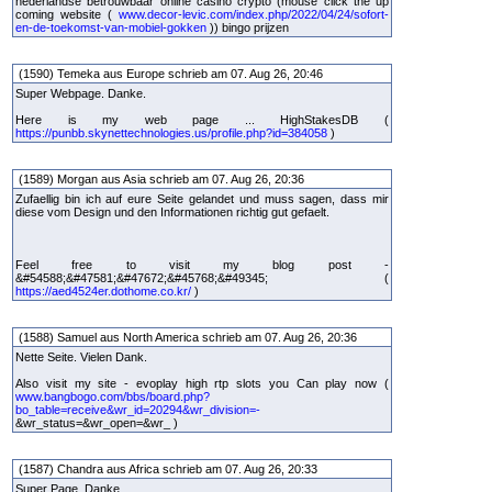
nederlandse betrouwbaar online casino crypto (mouse click the up
coming website (
www.decor-levic.com/index.php/2022/04/24/sofort-
en-de-toekomst-van-mobiel-gokken
)) bingo prijzen
(1590) Temeka aus Europe schrieb am 07. Aug 26, 20:46
Super Webpage. Danke.
Here is my web page ... HighStakesDB (
https://punbb.skynettechnologies.us/profile.php?id=384058
)
(1589) Morgan aus Asia schrieb am 07. Aug 26, 20:36
Zufaellig bin ich auf eure Seite gelandet und muss sagen, dass mir
diese vom Design und den Informationen richtig gut gefaelt.
Feel free to visit my blog post -
&#54588;&#47581;&#47672;&#45768;&#49345; (
https://aed4524er.dothome.co.kr/
)
(1588) Samuel aus North America schrieb am 07. Aug 26, 20:36
Nette Seite. Vielen Dank.
Also visit my site - evoplay high rtp slots you Can play now (
www.bangbogo.com/bbs/board.php?
bo_table=receive&wr_id=20294&wr_division=-
&wr_status=&wr_open=&wr_ )
(1587) Chandra aus Africa schrieb am 07. Aug 26, 20:33
Super Page. Danke.