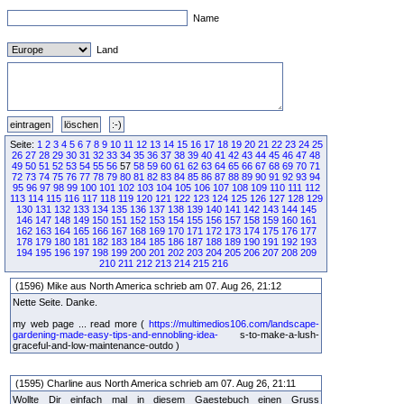
Name
Land
Seite:
1
2
3
4
5
6
7
8
9
10
11
12
13
14
15
16
17
18
19
20
21
22
23
24
25
26
27
28
29
30
31
32
33
34
35
36
37
38
39
40
41
42
43
44
45
46
47
48
49
50
51
52
53
54
55
56
57
58
59
60
61
62
63
64
65
66
67
68
69
70
71
72
73
74
75
76
77
78
79
80
81
82
83
84
85
86
87
88
89
90
91
92
93
94
95
96
97
98
99
100
101
102
103
104
105
106
107
108
109
110
111
112
113
114
115
116
117
118
119
120
121
122
123
124
125
126
127
128
129
130
131
132
133
134
135
136
137
138
139
140
141
142
143
144
145
146
147
148
149
150
151
152
153
154
155
156
157
158
159
160
161
162
163
164
165
166
167
168
169
170
171
172
173
174
175
176
177
178
179
180
181
182
183
184
185
186
187
188
189
190
191
192
193
194
195
196
197
198
199
200
201
202
203
204
205
206
207
208
209
210
211
212
213
214
215
216
(1596) Mike aus North America schrieb am 07. Aug 26, 21:12
Nette Seite. Danke.
my web page ... read more (
https://multimedios106.com/landscape-
gardening-made-easy-tips-and-ennobling-idea-
s-to-make-a-lush-
graceful-and-low-maintenance-outdo )
(1595) Charline aus North America schrieb am 07. Aug 26, 21:11
Wollte Dir einfach mal in diesem Gaestebuch einen Gruss