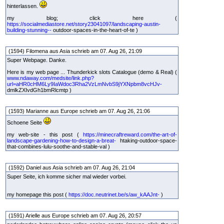
hinterlassen.
my blog; click here (
https://socialmediastore.net/story23041097/landscaping-austin-
building-stunning--
outdoor-spaces-in-the-heart-of-te )
(1594) Filomena aus Asia schrieb am 07. Aug 26, 21:09
Super Webpage. Danke.
Here is my web page ... Thunderkick slots Catalogue (demo & Real) (
www.ndaway.com/medsite/link.php?
url=aHR0cHM6Ly9IaWdoc3Rha2VzLmNvbS9jYXNpbm8vcHJv-
dmlkZXIvdGh1bmRlcmtp )
(1593) Marianne aus Europe schrieb am 07. Aug 26, 21:06
Schoene Seite
my web-site - this post (
https://minecraftreward.com/the-art-of-
landscape-gardening-how-to-design-a-breat-
htaking-outdoor-space-
that-combines-lulu-soothe-and-stable-val )
(1592) Daniel aus Asia schrieb am 07. Aug 26, 21:04
Super Seite, ich komme sicher mal wieder vorbei.
my homepage this post (
https://doc.neutrinet.be/s/aw_kAAJnt-
)
(1591) Arielle aus Europe schrieb am 07. Aug 26, 20:57