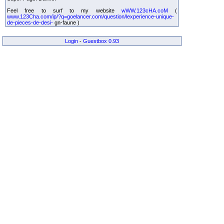
Feel free to surf to my website
wWW.123cHA.coM
(
www.123Cha.com/ip/?q=goelancer.com/question/lexperience-unique-
de-pieces-de-desi-
gn-faune )
Login
-
Guestbox 0.93