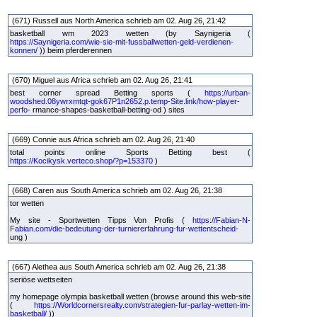
(671) Russell aus North America schrieb am 02. Aug 26, 21:42
basketball wm 2023 wetten (by Saynigeria (
https://Saynigeria.com/wie-sie-mit-fussballwetten-geld-verdienen-
konnen/
)) beim pferderennen
(670) Miguel aus Africa schrieb am 02. Aug 26, 21:41
best corner spread Betting sports (
https://urban-
woodshed.08ywrxmtqt-gok67P1n2652.p.temp-Site.link/how-player-
perfo-
rmance-shapes-basketball-betting-od ) sites
(669) Connie aus Africa schrieb am 02. Aug 26, 21:40
total points online Sports Betting best (
https://Kocikysk.verteco.shop/?p=153370
)
(668) Caren aus South America schrieb am 02. Aug 26, 21:38
tor wetten
My site - Sportwetten Tipps Von Profis (
https://Fabian-N-
Fabian.com/die-bedeutung-der-turniererfahrung-fur-wettentscheid-
ung )
(667) Alethea aus South America schrieb am 02. Aug 26, 21:38
seriöse wettseiten
my homepage olympia basketball wetten (browse around this web-site
(
https://Worldcornersrealty.com/strategien-fur-parlay-wetten-im-
basketball/
))