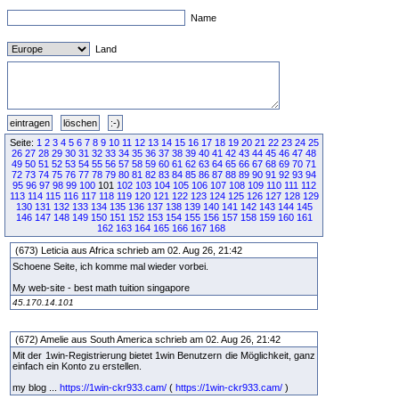
Name
Land
Seite:
1
2
3
4
5
6
7
8
9
10
11
12
13
14
15
16
17
18
19
20
21
22
23
24
25
26
27
28
29
30
31
32
33
34
35
36
37
38
39
40
41
42
43
44
45
46
47
48
49
50
51
52
53
54
55
56
57
58
59
60
61
62
63
64
65
66
67
68
69
70
71
72
73
74
75
76
77
78
79
80
81
82
83
84
85
86
87
88
89
90
91
92
93
94
95
96
97
98
99
100
101
102
103
104
105
106
107
108
109
110
111
112
113
114
115
116
117
118
119
120
121
122
123
124
125
126
127
128
129
130
131
132
133
134
135
136
137
138
139
140
141
142
143
144
145
146
147
148
149
150
151
152
153
154
155
156
157
158
159
160
161
162
163
164
165
166
167
168
(673) Leticia aus Africa schrieb am 02. Aug 26, 21:42
Schoene Seite, ich komme mal wieder vorbei.
My web-site - best math tuition singapore
45.170.14.101
(672) Amelie aus South America schrieb am 02. Aug 26, 21:42
Mit der 1win-Registrierung bietet 1win Benutzern die Möglichkeit, ganz
einfach ein Konto zu erstellen.
my blog ...
https://1win-ckr933.cam/
(
https://1win-ckr933.cam/
)