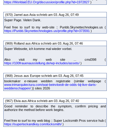
https://Worldaid.EU.Org/discussion/profile.php?id=1972827
)
(970) Jamel aus Asia schrieb am 03. Aug 26, 07:49
Super Page. Vielen Dank.
Feel free to surf to my web-site :: Punbb.Skynettechnologies.us (
https://Punbb.Skynettechnologies.us/profile.php?id=373591
)
(969) Rolland aus Africa schrieb am 03. Aug 26, 07:46
Super Webseite, ich komme mal wieder vorbei.
Also visit my web site ... cmd398 (
https://100frauenausstellung.de/wp-includes/assets/
)
(968) Jesus aus Europe schrieb am 03. Aug 26, 07:45
bookmaker e-nieuwe wedden registratie (similar webpage (
www.trimarquitectura.com/wat-beinvloedt-de-odds-bij-live-darts-
weddenschappen/
)) sites 2026
(967) Elvia aus Africa schrieb am 03. Aug 26, 07:40
Good reminder to describe the symptom, confirm pricing and
authorize the method before work begins.
Feel free to surf to my web blog :: Super Locksmith Pros service hub (
https://superlockandkey.com/locksmith/
)