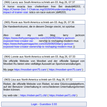
(966) Lacey aus South America schrieb am 03. Aug 26, 07:37
4 horse exacta box cheltenham free Bet deals&#8203; (
https://Chemin-Des-7-Chakras.mg/2026/04/understanding-the-
impact-of-trainer-stat-
istics-on-race-outcom )&#8203;
(965) Roxie aus North America schrieb am 03. Aug 26, 07:36
Die Handwerkskunst, die in diesem Design steckt, ist spürbar.
Also visit my web blog; larry jackson
(
https://www.thehypemagazine.com/2026/06/03/larry-jackson-
exposed-how-creator-ow-
nership-is-reshaping-modern-mus (
https://www.thehypemagazine.com/2026/06/03/larry-jackson-
exposed-how-creator-ownership-is-reshaping-modern-mus
))
(964) Lonnie aus North America schrieb am 03. Aug 26, 07:33
Die offizielle Website von Mostbet und der offizielle Spiegel von
Mostbet Ru bieten eine vielfältige Auswahl an Sportveranstaltungen.
My page
https://mostbet-qnm75.cam/
(
https://mostbet-qnm75.cam/
)
(963) Lisa aus North America schrieb am 03. Aug 26, 07:32
Riobet, die offizielle Website von Riobet, ist eine Glücksspielplattform,
auf der Benutzer Unterhaltung in verschiedenen Unterhaltungsformen
finden können.
my web-site ::
https://riobet-pei71.cfd/
(
https://riobet-pei71.cfd/
)
Login
-
Guestbox 0.93