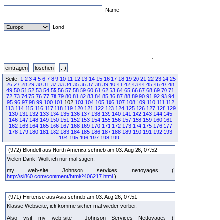
Name
Land
Seite:
1
2
3
4
5
6
7
8
9
10
11
12
13
14
15
16
17
18
19
20
21
22
23
24
25
26
27
28
29
30
31
32
33
34
35
36
37
38
39
40
41
42
43
44
45
46
47
48
49
50
51
52
53
54
55
56
57
58
59
60
61
62
63
64
65
66
67
68
69
70
71
72
73
74
75
76
77
78
79
80
81
82
83
84
85
86
87
88
89
90
91
92
93
94
95
96
97
98
99
100
101
102
103
104
105
106
107
108
109
110
111
112
113
114
115
116
117
118
119
120
121
122
123
124
125
126
127
128
129
130
131
132
133
134
135
136
137
138
139
140
141
142
143
144
145
146
147
148
149
150
151
152
153
154
155
156
157
158
159
160
161
162
163
164
165
166
167
168
169
170
171
172
173
174
175
176
177
178
179
180
181
182
183
184
185
186
187
188
189
190
191
192
193
194
195
196
197
198
199
(972) Blondell aus North America schrieb am 03. Aug 26, 07:52
Vielen Dank! Wollt ich nur mal sagen.
my web-site Johnson services nettoyages (
http://sl860.com/comment/html/?406217.html
)
(971) Hortense aus Asia schrieb am 03. Aug 26, 07:51
Klasse Webseite, ich komme sicher mal wieder vorbei.
Also visit my web-site - Johnson Services Nettoyages (