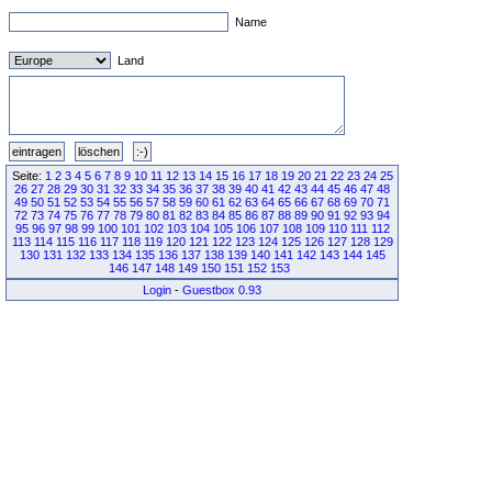
Name
Land
Seite:
1
2
3
4
5
6
7
8
9
10
11
12
13
14
15
16
17
18
19
20
21
22
23
24
25
26
27
28
29
30
31
32
33
34
35
36
37
38
39
40
41
42
43
44
45
46
47
48
49
50
51
52
53
54
55
56
57
58
59
60
61
62
63
64
65
66
67
68
69
70
71
72
73
74
75
76
77
78
79
80
81
82
83
84
85
86
87
88
89
90
91
92
93
94
95
96
97
98
99
100
101
102
103
104
105
106
107
108
109
110
111
112
113
114
115
116
117
118
119
120
121
122
123
124
125
126
127
128
129
130
131
132
133
134
135
136
137
138
139
140
141
142
143
144
145
146
147
148
149
150
151
152
153
Login
-
Guestbox 0.93