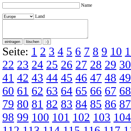
Name
Land
Seite:
1
2
3
4
5
6
7
8
9
10
1
22
23
24
25
26
27
28
29
30
41
42
43
44
45
46
47
48
49
60
61
62
63
64
65
66
67
68
79
80
81
82
83
84
85
86
87
98
99
100
101
102
103
104
112
113
114
115
116
117
1