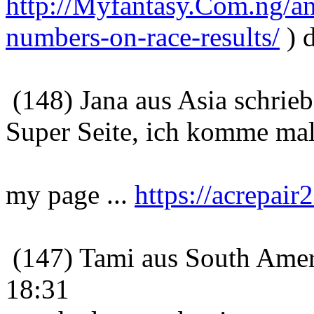
http://Myfantasy.Com.ng/an
numbers-on-race-results/
) 
(148) Jana aus Asia schrie
Super Seite, ich komme mal
my page ...
https://acrepair2
(147) Tami aus South Amer
18:31