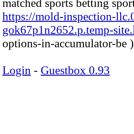
matched sports betting spo
https://mold-inspection-llc
gok67p1n2652.p.temp-site.l
options-in-accumulator-be )
Login
-
Guestbox 0.93