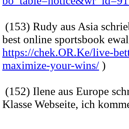
bo_table=notice&wr_id=9
(153) Rudy aus Asia schri
best online sportsbook ewall
https://chek.OR.Ke/live-be
maximize-your-wins/
)
(152) Ilene aus Europe sch
Klasse Webseite, ich komme