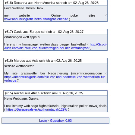
(618) Roxanna aus North America schrieb am 02. Aug 26, 20:28
Gute Website. Vielen Dank.
my website :: Online poker sites (
www.annunciogratis.net/author/graciehensc
)
(617) Casie aus Europe schrieb am 02. Aug 26, 20:27
erfahrungen wett tipps ai
Here is my homepage: wetten dass bagger basketball (
http://Scott-
Allen.com/die-rolle-von-zuchterfolgen-bei-der-wettanalyse/
)
(616) Marcos aus Asia schrieb am 02. Aug 26, 20:25
seriöse wettanbieter
My site gratiswette bei Registrierung (mcentricnigeria.com (
https://mcentricnigeria.com/die-vor-und-nachteile-von-wettborsen-fur-
volleyba
))
(615) Rachel aus Africa schrieb am 02. Aug 26, 20:25
Nette Webpage. Danke.
Look into my web page highstakesdb - high stakes poker, news, deals
(
https://Garagesale.es/author/utacah1297/
)
Login
-
Guestbox 0.93