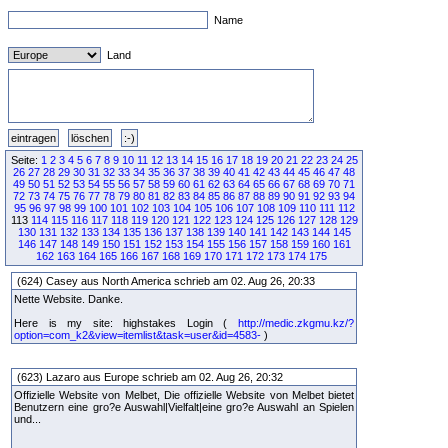
Name
Land
Seite:
1
2
3
4
5
6
7
8
9
10
11
12
13
14
15
16
17
18
19
20
21
22
23
24
25
26
27
28
29
30
31
32
33
34
35
36
37
38
39
40
41
42
43
44
45
46
47
48
49
50
51
52
53
54
55
56
57
58
59
60
61
62
63
64
65
66
67
68
69
70
71
72
73
74
75
76
77
78
79
80
81
82
83
84
85
86
87
88
89
90
91
92
93
94
95
96
97
98
99
100
101
102
103
104
105
106
107
108
109
110
111
112
113
114
115
116
117
118
119
120
121
122
123
124
125
126
127
128
129
130
131
132
133
134
135
136
137
138
139
140
141
142
143
144
145
146
147
148
149
150
151
152
153
154
155
156
157
158
159
160
161
162
163
164
165
166
167
168
169
170
171
172
173
174
175
(624) Casey aus North America schrieb am 02. Aug 26, 20:33
Nette Website. Danke.
Here is my site: highstakes Login (
http://medic.zkgmu.kz/?
option=com_k2&view=itemlist&task=user&id=4583-
)
(623) Lazaro aus Europe schrieb am 02. Aug 26, 20:32
Offizielle Website von Melbet, Die offizielle Website von Melbet bietet
Benutzern eine gro?e Auswahl|Vielfalt|eine gro?e Auswahl an Spielen
und...