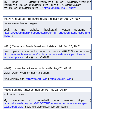
My page - &#1084;&#1077;&#1083;&#1073;&#1077;&#1090;
&#1086;&#1092;&#1080;&#1094;&#1080;&#1072;&#1083;&am-
p;#1100;&#1085;&#1099;&#10 (
https://melbet-ibc52.buzz/
)
(622) Kendall aus North America schrieb am 02. Aug 26, 20:31
bonus wettanbieter vergleich
Look at my website; basketball wetten systeme (
https://Avdcommunity.com/quotenlesen-fur-fortgeschrittene-tipps-und-
tricks/
)
(621) Cerys aus South America schrieb am 02. Aug 26, 20:31
how to place bets on oaks horse race winners&#8203; (secret info (
https://manuelbonfanti.com/die-besten-podcasts-uber-pferdewetten-
fur-neue-perspe-
ktiv )) races&#8203;
(620) Emanuel aus Asia schrieb am 02. Aug 26, 20:30
Vielen Dank! Wollt ich nur mal sagen.
Also visit my site;
https://totojitu.win
(
https://totojitu.win
)
(619) Bud aus Africa schrieb am 02. Aug 26, 20:30
wettquoten heute
My web-site - basketball nba wetten tipps (
https://doctordisney.com/2026/07/18/herausforderungen-fur-junge-
basketballspiele-
r-wie-sie-gemeistert-werden-konn )