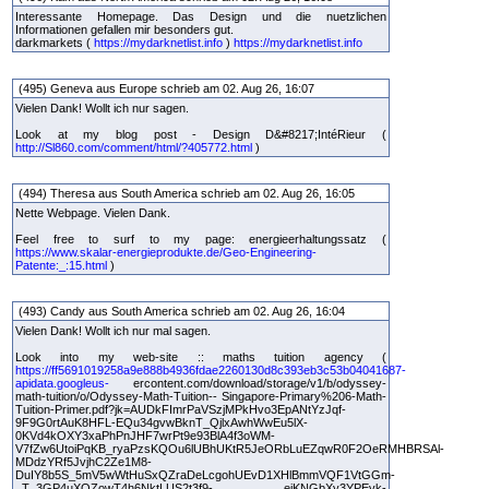
Interessante Homepage. Das Design und die nuetzlichen
Informationen gefallen mir besonders gut.
darkmarkets (
https://mydarknetlist.info
)
https://mydarknetlist.info
(495) Geneva aus Europe schrieb am 02. Aug 26, 16:07
Vielen Dank! Wollt ich nur sagen.
Look at my blog post - Design D&#8217;IntéRieur (
http://Sl860.com/comment/html/?405772.html
)
(494) Theresa aus South America schrieb am 02. Aug 26, 16:05
Nette Webpage. Vielen Dank.
Feel free to surf to my page: energieerhaltungssatz (
https://www.skalar-energieprodukte.de/Geo-Engineering-
Patente:_:15.html
)
(493) Candy aus South America schrieb am 02. Aug 26, 16:04
Vielen Dank! Wollt ich nur mal sagen.
Look into my web-site :: maths tuition agency (
https://ff5691019258a9e888b4936fdae2260130d8c393eb3c53b04041687-
apidata.googleus-
ercontent.com/download/storage/v1/b/odyssey-
math-tuition/o/Odyssey-Math-Tuition-- Singapore-Primary%206-Math-
Tuition-Primer.pdf?jk=AUDkFImrPaVSzjMPkHvo3EpANtYzJqf-
9F9G0rtAuK8HFL-EQu34gvwBknT_QjlxAwhWwEu5lX-
0KVd4kOXY3xaPhPnJHF7wrPt9e93BlA4f3oWM-
V7fZw6UtoiPqKB_ryaPzsKQOu6lUBhUKtR5JeORbLuEZqwR0F2OeRMHBRSAl-
MDdzYRf5JvjhC2Ze1M8-
DuIY8b5S_5mV5wWtHuSxQZraDeLcgohUEvD1XHlBmmVQF1VtGGm-
_T_3GP4uXQZowT4h6NktLUS2t3f9- eiKNGbXy3YPEvk-