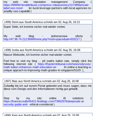
my web site reputation management Company (
https://WWW.Heraldtribune.com/press-release/story/117489/private-
label-seo-resel-
ler-lucid-leverage-partners-with-local-agencies-to-
amplify-seo-capabiliti )
(499) Demi aus South America schrieb am 02. Aug 26, 16:21
Super Seite, ich komme sicher mal wieder vorbei.
My web blog - jednorazowa oferta (
http://47.96.74.212:8068/home.php?mod=space&uid=503217
)
(498) Izetta aus North America schrieb am 02. Aug 26, 16:08
Klasse Webseite, ich komme sicher mal wieder vorbei.
Feel free to visit my blog ... p6 maths tuition rate, simply click the
following internet site (
https://Easterntribunal.com/news/odyssey-
math-tuition-enhances-math-education-wi-
th-online-e-learning-a-
unique-apprach-to-improving-math-grades-in-singapore/5103- ),
(497) Mae aus North America schrieb am 02. Aug 26, 16:08
Zufaellig bin ich auf eurem Portal gelandet und muss sagen, dass mir
diese vom Design und den Informationen richtig gut gefaellt.
Stop by my site: online AI solutions (
https://franciscoulbr65421.fireblogz.com/73952976/deepnude-ai-
security-guide-and-
-ethical-considerati )
(496) Kam aus North America schrieb am 02. Aug 26, 16:08