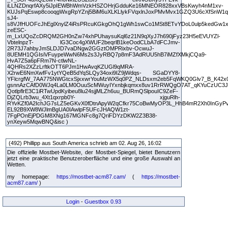
iLLNZDnqrfAXy5iJpIEWBhWmVzkHSZOHrjGdduKe16MNEOR828xxVBsKwyh4nM1xv-
KUJsPqEswp8cooqgWxgRpYZnj5BiM6uXLKLlykFVqxlnJoxPMvMvx1GZQ3U6cXfSnW1q
sJ4-
s8VJfHUOFcJhEglXnylZ4iRsPRcuKGkgOhQ1gWh1swCo1MSt8ETvYDoL0ulp5kedGw1x
zeESC-
m_LxUQoZcDRQM2GH0nZw74xhPUhaysuKql6z21N9qXyJ7h690jFyz23H5eEVUYZl-
VbtelnpzT- lG3Coc4gXWUF2beqrlB1keOodCLbA7dFCJmv-
2R73J7ahbyJmSLDJD7vaDNgw2GGztOMPRixbv-OcwuJ-
8UEMH1QGIsiVFuypeWwN6Ms2s3JyRBQ7p8mF3AdRUU5hB7iMZfXMkjCQa9-
HvA7Z5a6pFRm7N-ctlwNL-
4QHRs2XZzLrftkOTT6PJm1HwAvqKZUGl9qMRA-
X2rwE6NmXwfFv1ytYQeB5dYqSLQy34oxi9IZ9jWdqs- SGaDYY8-
YFlcrgfW_7AA775NWGtcxSjxxwrYouMzWX5q0PZ_NLDsxm2eb5FqWKQ0Glv7_B_K42x0
gsnnAzCAfD0WJq4La0LM0OuuScMWuyIYxnbjkqmxx8uv1RrRWQgO7AT_qKYuCzUC3J0
QotlpflrE3C1iRTwUpdKyibeu8lu24sjjMLZh6uu_BURmQSlpouIC9ZeF-
DjZQLrb3wu_4Xt1qxrpb0Y- xjguRlh-
RYvKZf0A2IchJG7sLZ5eGKvX0fDtnApyW2qCfkr75CoBwMyOP3L_HhB4mR2Xh0InGyP
EL92B9XW8WJlmBgUA0IAwlpF5UFcJHAQW1zt-
7FgPOnEjPDGM8XNg167MGNFc8g7QriFDYzDKW2Z3B38-
ynXeyw5MqwBNQ&isc )
(492) Phillipp aus South America schrieb am 02. Aug 26, 16:02
Die offizielle Mostbet-Website, der Mostbet-Spiegel, bietet Benutzern
jetzt eine praktische Benutzeroberfläche und eine große Auswahl an
Wetten.
my homepage:
https://mostbet-acm87.cam/
(
https://mostbet-
acm87.cam/
)
Login
-
Guestbox 0.93