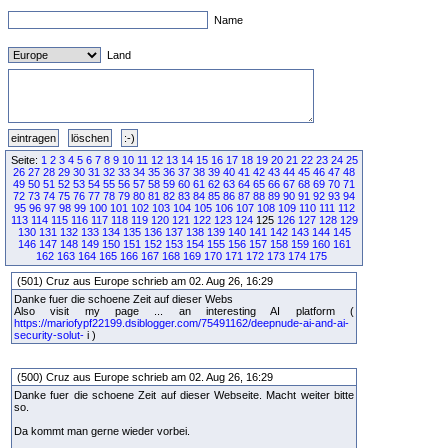
Name
Land
Seite:
1
2
3
4
5
6
7
8
9
10
11
12
13
14
15
16
17
18
19
20
21
22
23
24
25
26
27
28
29
30
31
32
33
34
35
36
37
38
39
40
41
42
43
44
45
46
47
48
49
50
51
52
53
54
55
56
57
58
59
60
61
62
63
64
65
66
67
68
69
70
71
72
73
74
75
76
77
78
79
80
81
82
83
84
85
86
87
88
89
90
91
92
93
94
95
96
97
98
99
100
101
102
103
104
105
106
107
108
109
110
111
112
113
114
115
116
117
118
119
120
121
122
123
124
125
126
127
128
129
130
131
132
133
134
135
136
137
138
139
140
141
142
143
144
145
146
147
148
149
150
151
152
153
154
155
156
157
158
159
160
161
162
163
164
165
166
167
168
169
170
171
172
173
174
175
(501) Cruz aus Europe schrieb am 02. Aug 26, 16:29
Danke fuer die schoene Zeit auf dieser Webs
Also visit my page ... an interesting AI platform (
https://mariofypf22199.dsiblogger.com/75491162/deepnude-ai-and-ai-
security-solut-
i )
(500) Cruz aus Europe schrieb am 02. Aug 26, 16:29
Danke fuer die schoene Zeit auf dieser Webseite. Macht weiter bitte
so.
Da kommt man gerne wieder vorbei.