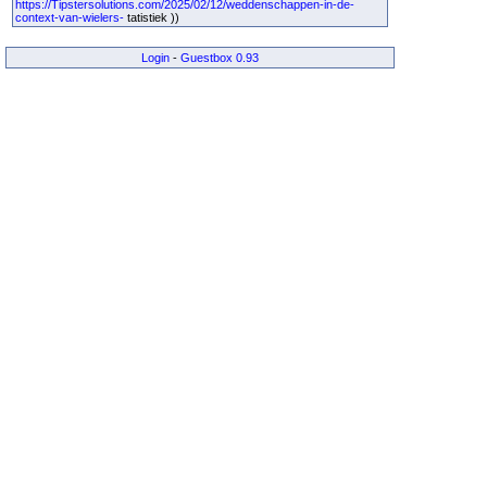
https://Tipstersolutions.com/2025/02/12/weddenschappen-in-de-
context-van-wielers-
tatistiek ))
Login
-
Guestbox 0.93