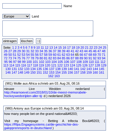
Name
Land
Seite:
1
2
3
4
5
6
7
8
9
10
11
12
13
14
15
16
17
18
19
20
21
22
23
24
25
26
27
28
29
30
31
32
33
34
35
36
37
38
39
40
41
42
43
44
45
46
47
48
49
50
51
52
53
54
55
56
57
58
59
60
61
62
63
64
65
66
67
68
69
70
71
72
73
74
75
76
77
78
79
80
81
82
83
84
85
86
87
88
89
90
91
92
93
94
95
96
97
98
99
100
101
102
103
104
105
106
107
108
109
110
111
112
113
114
115
116
117
118
119
120
121
122
123
124
125
126
127
128
129
130
131
132
133
134
135
136
137
138
139
140
141
142
143
144
145
146
147
148
149
150
151
152
153
154
155
156
157
158
159
160
161
162
163
(981) Mollie aus Africa schrieb am 03. Aug 26, 08:16
nieuwe Live Wedden nederland (
http://hearnoevel.com/2018/01/10/de-meest-memorabele-
hockeywedstrijden-aller-tij-
d ) nederland 2026
(980) Antony aus Europe schrieb am 03. Aug 26, 08:14
how many people bet on the grand national&#8203;
Visit my homepage - Betting A trifecta Box&#8203; (
https://Rlpa.Engagesystems.ca/die-geschichte-des-
galopprennsports-in-deutschland
)