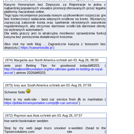
Kasyno Honorarium bez Depozytu za Rejestracje to jedna z
najbardziej popularnych visualize promocji oferowanych przez legalne
platformy hazardowe online.
Tego typu recompense pozwala nowym uzytkownikom rozpoczac gre
bez koniecznosci wplacania wlasnych srodkow na konto. Wystarczy
zazwyczaj zalozenie konta oraz spelnienie okreslonych warunkow
regulaminowych, aby otrzymac darmowe srodki lub darmowe obroty
na wybranych automatach.
Dla wielu graczy jest to atrakcyjna mozliwosc sprawdzenia funkcji
kasyna bez ponoszenia dodatkowych kosztow.
Also visit my web blog ... Zagraniczne kasyna z bonusem bez
depozytu (
https://sawartstudio.pl
)
(974) Margarita aus North America schrieb am 03. Aug 26, 08:00
ante post Betting Tips for goodwood today&#8203; (
http://Smallworldfoundation.org/the-ultimate-guide-to-betting-at-royal-
ascot/
) aintree 2026&#8203;
(973) Ivey aus South America schrieb am 03. Aug 26, 07:59
Schoene Seite
Here is my web-site - best car service from jfk to manhattan (
https://jetblacktransportation.com/p/jfk-car-service/
)
(972) Raymon aus Asia schrieb am 03. Aug 26, 07:57
hoe werkt bookmaker wedden
Stop by my web page trucs snooker e-wedden (head to the
Tipstersolutions.com site (