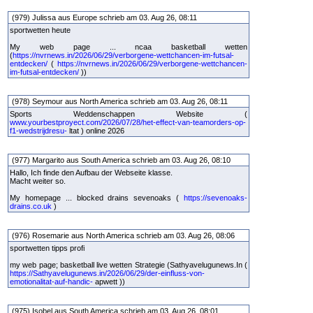
(979) Julissa aus Europe schrieb am 03. Aug 26, 08:11
sportwetten heute
My web page ... ncaa basketball wetten
(
https://nvrnews.in/2026/06/29/verborgene-wettchancen-im-futsal-
entdecken/
(
https://nvrnews.in/2026/06/29/verborgene-wettchancen-
im-futsal-entdecken/
))
(978) Seymour aus North America schrieb am 03. Aug 26, 08:11
Sports Weddenschappen Website (
www.yourbestproyect.com/2026/07/28/het-effect-van-teamorders-op-
f1-wedstrijdresu-
ltat ) online 2026
(977) Margarito aus South America schrieb am 03. Aug 26, 08:10
Hallo, Ich finde den Aufbau der Webseite klasse.
Macht weiter so.
My homepage ... blocked drains sevenoaks (
https://sevenoaks-
drains.co.uk
)
(976) Rosemarie aus North America schrieb am 03. Aug 26, 08:06
sportwetten tipps profi
my web page; basketball live wetten Strategie (Sathyavelugunews.In (
https://Sathyavelugunews.in/2026/06/29/der-einfluss-von-
emotionalitat-auf-handic-
apwett ))
(975) Isobel aus South America schrieb am 03. Aug 26, 08:01