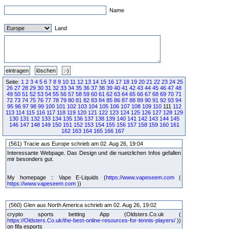
Name
Land
Seite:
1
2
3
4
5
6
7
8
9
10
11
12
13
14
15
16
17
18
19
20
21
22
23
24
25
26
27
28
29
30
31
32
33
34
35
36
37
38
39
40
41
42
43
44
45
46
47
48
49
50
51
52
53
54
55
56
57
58
59
60
61
62
63
64
65
66
67
68
69
70
71
72
73
74
75
76
77
78
79
80
81
82
83
84
85
86
87
88
89
90
91
92
93
94
95
96
97
98
99
100
101
102
103
104
105
106
107
108
109
110
111
112
113
114
115
116
117
118
119
120
121
122
123
124
125
126
127
128
129
130
131
132
133
134
135
136
137
138
139
140
141
142
143
144
145
146
147
148
149
150
151
152
153
154
155
156
157
158
159
160
161
162
163
164
165
166
167
(561) Tracie aus Europe schrieb am 02. Aug 26, 19:04
Interessante Webpage. Das Design und die nuetzlichen Infos gefallen
mir besonders gut.
My homepage :: Vape E-Liquids (
https://www.vapeseem.com
(
https://www.vapeseem.com
))
(560) Glen aus North America schrieb am 02. Aug 26, 19:02
crypto sports betting App (Oldsters.Co.uk (
https://Oldsters.Co.uk/the-best-online-resources-for-tennis-players/
))
on fifa esports