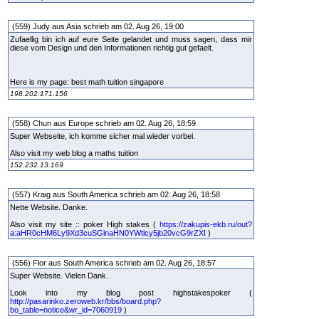
(559) Judy aus Asia schrieb am 02. Aug 26, 19:00
Zufaellig bin ich auf eure Seite gelandet und muss sagen, dass mir
diese vom Design und den Informationen richtig gut gefaelt.
Here is my page: best math tuition singapore
198.202.171.156
(558) Chun aus Europe schrieb am 02. Aug 26, 18:59
Super Webseite, ich komme sicher mal wieder vorbei.
Also visit my web blog a maths tuition
152.232.13.169
(557) Kraig aus South America schrieb am 02. Aug 26, 18:58
Nette Website. Danke.
Also visit my site :: poker High stakes (
https://zakupis-ekb.ru/out?
a:aHR0cHM6Ly9Xd3cuSGlnaHN0YWtlcy5jb20vcG9rZXI
)
(556) Flor aus South America schrieb am 02. Aug 26, 18:57
Super Website. Vielen Dank.
Look into my blog post highstakespoker (
http://pasarinko.zeroweb.kr/bbs/board.php?
bo_table=notice&wr_id=7060919
)