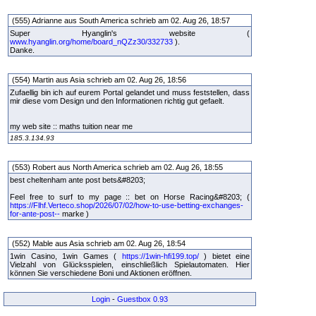
(555) Adrianne aus South America schrieb am 02. Aug 26, 18:57
Super Hyanglin's website (
www.hyanglin.org/home/board_nQZz30/332733
).
Danke.
(554) Martin aus Asia schrieb am 02. Aug 26, 18:56
Zufaellig bin ich auf eurem Portal gelandet und muss feststellen, dass
mir diese vom Design und den Informationen richtig gut gefaelt.
my web site :: maths tuition near me
185.3.134.93
(553) Robert aus North America schrieb am 02. Aug 26, 18:55
best cheltenham ante post bets&#8203;
Feel free to surf to my page :: bet on Horse Racing&#8203; (
https://Flhf.Verteco.shop/2026/07/02/how-to-use-betting-exchanges-
for-ante-post--
marke )
(552) Mable aus Asia schrieb am 02. Aug 26, 18:54
1win Casino, 1win Games (
https://1win-hfi199.top/
) bietet eine
Vielzahl von Glücksspielen, einschließlich Spielautomaten. Hier
können Sie verschiedene Boni und Aktionen eröffnen.
Login
-
Guestbox 0.93