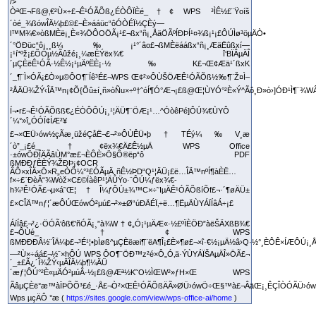
ÒªŒ¬Fß@‚€²Ù×÷£¬Ê¹ÓÃÕß¿ÉÒÔÏÈé_†¢ WPS ³ÌÊ½£¨Ÿoíš
´òé_¾ßówÎÄ¼þ£©£¬È»ááüc“ôÓÒÉÏ½ÇÈý—
l™M¾€»òßMÈë¡¸È«¾ÖÔOÖÃ¡¹£¬ßx“ñ¡¸ÅäÖÃºÍÐÞÍ¹¤¾ß¡¹¡£ÔÚÌø³öµÄÒ•
´°ÖÐüc“ô¡¸¸ß¼‰¡¹°´âo£¬ßMÈëááßx“ñ¡¸ÆäËûßxí—
¡¹í“ºž¡£ÕÒµ½Ãûžé¡¸¼æÈÝëx¾€ î‘BÏÂµÄÎ
´µÇÈëÊ¹ÓÃ·½Ê½¡¹µÄºËÈ¡·½‰K£¬Œ¢Æä¹´ßxK
´_¶¨Ì×ÓÃ¡£Ò»µ©ÔO¶¨Íê³É£¬WPS Œ¢²»ÔÙŠÖÆÊ¹ÓÃÕß½‰¶¨Ž¤Ì–
²ÅÄÜ¾ŽÝ‹ÎÄ™n¡¢Õ{Õû±í¸ñ»òÑu×÷º†ˆóÍ¶Ó°Æ¬¡£ß@Œ¦ÙYÓ°²È«Ý^Ãô¸Ð»ò›]ÓÐ¹Ì¶¨¾
Í¬•r£¬Ê¹ÓÃÕßß€¿ÉÒÔÔÚ¡¸¹¦ÄÜ¶¨ÖÆ¡¹…^ÓòêPé]ÔÚ¾€ÙYÔ
´¼°»î„ÓÓÏ¢ÍÆ²¥
£¬×ŒÜ›ów½çÃæ¸üžéÇåË¬£¬²»ÔÙÊÜ•þ†TÉý¼‰V¸æ
´ò”_¡£é_†¢ëx¾€Ä£Ê½µÄ WPS Office
·±ówÖÐÎÄÃâÙM°æ£¬ÈÔÈ»Ö§Ô®ëp“ô PDF
ßMÐÐƒÈÈÝ¾ŽÐÞ¡¢OCR
ÂÔ×xÎÄ×Ö×R„eÒÔ¼°³£ÓÃµÄ¸ñÊ½ÞD“Q¹¦ÄÜ¡£ë…ÎÄ™nºÍ¶àÈË…
f×÷£¨ÐèÂ“¾Wòž×C£©ÏàêP¹¦ÄÜŸo·¨ÔÚ¼ƒëx¾€­
h¾³Ê¹ÓÃ£¬µ«á˜Œ¦†Î¼ƒÔÚ±¾™C×÷˜IµÄÊ¹ÓÃÕßíÕf£¬·´¶øÄÜ±
£×CÎÄ™nƒ¦´æÔÚŒówÓ²µú£¬²»±Ø“úÐÄÉÏ‚÷ë…¶ËµÄÙYÁÏÍâÁ÷¡£
ÁíÍâ£¬²¿·ÖÓÃ‘ôß€’ñÓÃ¡¸”à¾W†¢„Ó¡¹µÄÆ«·½£ºÏÈÖÐ”àëŠÄXßB¾€
£¬ÔÙé_†¢ WPS
ßMÐÐÐÂ½¨ÎÄ¼þ£¬³É¹¦•þÌøß^µÇÈëæi¶¨ëA¶Î¡£È»¶ø£¬×î·€½¡µÄ½â›Q·½°¸ÈÔÊ×ÍÆÔÚ¡¸Å
—²Ù×÷áá£¬½¨×hÔÚ WPS ÔO¶¨ÖÐ™z²é×Ô„Ó‚ä·ÝÙYÁÏŠAµÄÎ»ÖÃ£¬
´_±£Ã¿´Î¾ŽÝ‹µÄÎÄ¼þ¶¼ÄÜ
´æƒ¦ÔÚ°²È«µÄÓ²µúÂ·½¡£ß@Æª½K˜O½ÌŒW²»ƒH×Œ WPS
ÃâµÇÈë°æ™àÏÞÕÕ³£é_·Å£¬Ò²×ŒÊ¹ÓÃÕßÄÃ»ØÜ›ówÖ÷Œ§™à£¬ÂäŒ¡¸ÊÇÎÒÓÃÜ›ów£
Wps µçÄÔ °æ (
https://sites.google.com/view/wps-office-ai/home
)