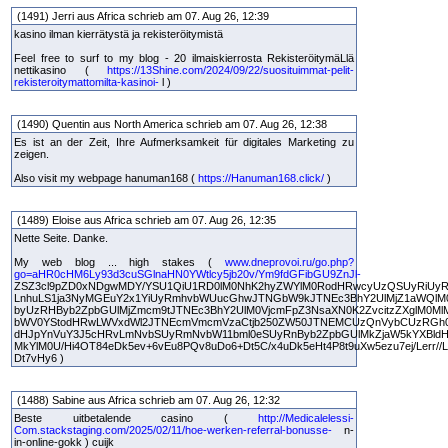
(1491) Jerri aus Africa schrieb am 07. Aug 26, 12:39
kasino ilman kierrätystä ja rekisteröitymistä
Feel free to surf to my blog - 20 ilmaiskierrosta RekisteröitymäLlä
nettikasino (
https://13Shine.com/2024/09/22/suosituimmat-pelit-
rekisteroitymattomilta-kasinoi-
l )
(1490) Quentin aus North America schrieb am 07. Aug 26, 12:38
Es ist an der Zeit, Ihre Aufmerksamkeit für digitales Marketing zu
zeigen.
Also visit my webpage hanuman168 (
https://Hanuman168.click/
)
(1489) Eloise aus Africa schrieb am 07. Aug 26, 12:35
Nette Seite. Danke.
My web blog ... high stakes (
www.dneprovoi.ru/go.php?
go=aHR0cHM6Ly93d3cuSGlnaHN0YWtlcy5jb20v/Ym9fdGFibGU9ZnJl-
ZSZ3cl9pZD0xNDgwMDY/YSU1QiU1RD0lM0NhK2hyZWYlM0RodHRwcyUzQSUyRiUyR
LnhuLS1ja3NyMGEuY2x1YiUyRmhvbWUucGhwJTNGbW9kJTNEc3BhY2UlMjZ1aWQlM
byUzRHByb2ZpbGUlMjZmcm9tJTNEc3BhY2UlM0VjcmFpZ3NsaXN0K2ZvcitzZXglM0M
bWV0YStodHRwLWVxdWl2JTNEcmVmcmVzaCtjb250ZW50JTNEMCUzQnVybCUzRGh
dHJpYnVuY3J5cHRvLmNvbSUyRmNvbW11bml0eSUyRnByb2ZpbGUlMkZjaW5kYXBldH
MkYlM0U/Hi4OT84eDk5ev+6vEu8PQv8uDo6+Dt5C/x4uDk5eHt4P8t9uXw5ezu7ej/Lerr//Li
Dt7vHy6 )
(1488) Sabine aus Africa schrieb am 07. Aug 26, 12:32
Beste uitbetalende casino (
http://Medicalelessi-
Com.stackstaging.com/2025/02/11/hoe-werken-referral-bonusse-
n-
in-online-gokk ) cuijk