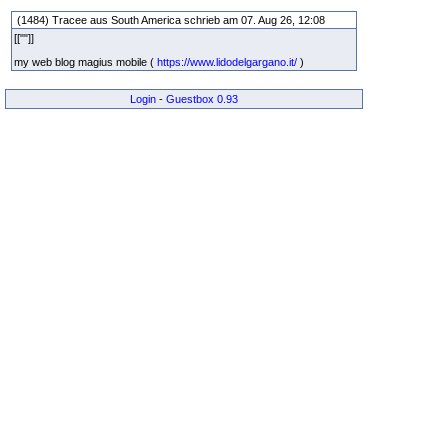
(1484) Tracee aus South America schrieb am 07. Aug 26, 12:08
[[""]]
my web blog magius mobile (
https://www.lidodelgargano.it/
)
Login
-
Guestbox 0.93