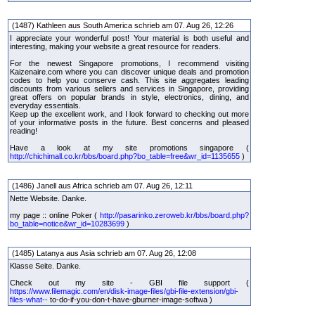
(1487) Kathleen aus South America schrieb am 07. Aug 26, 12:26
I appreciate your wonderful post! Your material is both useful and
interesting, making your website a great resource for readers.
For the newest Singapore promotions, I recommend visiting
Kaizenaire.com where you can discover unique deals and promotion
codes to help you conserve cash. This site aggregates leading
discounts from various sellers and services in Singapore, providing
great offers on popular brands in style, electronics, dining, and
everyday essentials.
Keep up the excellent work, and I look forward to checking out more
of your informative posts in the future. Best concerns and pleased
reading!
Have a look at my site promotions singapore (
http://chichimall.co.kr/bbs/board.php?bo_table=free&wr_id=1135655
)
(1486) Janell aus Africa schrieb am 07. Aug 26, 12:11
Nette Website. Danke.
my page :: online Poker (
http://pasarinko.zeroweb.kr/bbs/board.php?
bo_table=notice&wr_id=10283699
)
(1485) Latanya aus Asia schrieb am 07. Aug 26, 12:08
Klasse Seite. Danke.
Check out my site - GBI file support (
https://www.filemagic.com/en/disk-image-files/gbi-file-extension/gbi-
files-what--
to-do-if-you-don-t-have-gburner-image-softwa )