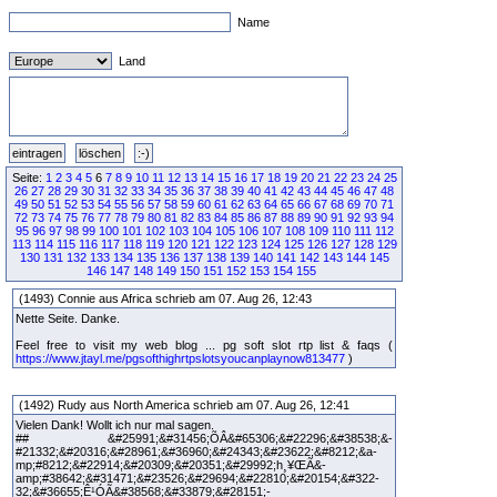
Name
Land
Seite:
1
2
3
4
5
6
7
8
9
10
11
12
13
14
15
16
17
18
19
20
21
22
23
24
25
26
27
28
29
30
31
32
33
34
35
36
37
38
39
40
41
42
43
44
45
46
47
48
49
50
51
52
53
54
55
56
57
58
59
60
61
62
63
64
65
66
67
68
69
70
71
72
73
74
75
76
77
78
79
80
81
82
83
84
85
86
87
88
89
90
91
92
93
94
95
96
97
98
99
100
101
102
103
104
105
106
107
108
109
110
111
112
113
114
115
116
117
118
119
120
121
122
123
124
125
126
127
128
129
130
131
132
133
134
135
136
137
138
139
140
141
142
143
144
145
146
147
148
149
150
151
152
153
154
155
(1493) Connie aus Africa schrieb am 07. Aug 26, 12:43
Nette Seite. Danke.
Feel free to visit my web blog ... pg soft slot rtp list & faqs (
https://www.jtayl.me/pgsofthighrtpslotsyoucanplaynow813477
)
(1492) Rudy aus North America schrieb am 07. Aug 26, 12:41
Vielen Dank! Wollt ich nur mal sagen.
## &#25991;&#31456;ÕÂ&#65306;&#22296;&#38538;&- #21332;&#20316;&#28961;&#36960;&#24343;&#23622;&#8212;&a- mp;#8212;&#22914;&#20309;&#20351;&#29992;h¸¥ŒÃ&- amp;#38642;&#31471;&#23526;&#29694;&#22810;&#20154;&#322- 32;&#36655;Ê¹ÓÃ&#38568;&#33879;&#28151;- &#21512;&#24335;&#36774;&#20844;&#33287;&#36960;&#36- 317;&#21332;&#20316;&#36234;&#20358;&#36234;&#24120;&- ;#35211;&#65292;&#36984;&#25799;&#19968;&#22871;&#33021;- &#22816;&#21363;&#26178;&#21516;&#27493;&#30340;&#36- 774;&#20844;&#22871;&#20214;&#35722;&#25104;&#22296;&- ;#38538;&#30340;&#36843;&#20999;&#38656;&#35201;&#12290;- ¾à…f×÷Ô½íÔ&#32321;&- ;#39636;&#20013;&#25991;&#20813;&#36027;&#29256;&#20839;- &#24314;&#12300;ñÒ»Ì&#38642;&#25991;&- amp;#27284;&#12301;&#26381;&#21209;&#65292;&#25903;&#255- 88;&#22810;&#20154;&#21516;&#26178;&#22312;&#32218;&- #19978;&#32232;&#36655;&#21516;&#19968;&#20221;&#25991;&- amp;#20214;&#65292;&#24505;&#24213;&#35299;&#27770;&#206- 59;&#32113;&#36879;&#36942;&#37109;&#20214;&#21453;&- #35206;&#23492;&#36865;&#38468;&#20214;&#30340;&#30171;&- amp;#40670;&#12290 O&#35201;&#21855;&#29992;&#38642;&#31471;&#21332;&#20316;&#21151;&#33021;&#65292;&#20351;&#29992;&#32773;&#39318;&#20808;&#24517;&#38920;&#23436;&#25104;æƒÈ½¨&#24115;&#34399;&#30331;&#20837;&#65288;&#20197;&#30906;&#20445;&#25991;&#20214;&#23384;&#21462;&#27402;&#38480;&#65289;&#12290;&#36914;&#20837;&#36575;&#39636;&#24460;&#40670;&#25802;&#12300;&#38642;&#25991;&#27284;&#12301;&#38754;&#26495;&#65292;&#36984;&#21462;&#12300;&#26032;&#24314;&#12301;&#27284;&#26696;&#65292;&#28961;&#35542;&#26159;¬Ò»·ÝÎ&#25991;&#20214;&#25110;£¬Øµ×½&#35430;&#31639;&#34920;&#37117;&#21487;&#36914;&#34892;&#21332;&#20316;&#65307;&#20134;&#21487;&#21491;&#37749;&#36984;&#25799;&#24819;&#35201;&#20998;&#20139;&#30340;&#29694;&#26377;&#25991;&#20214;&#65292;&#40670;&#36984;&#12300;&#21332;&#20316;&#12301;&#25353;&#37397;&#12290;&#27492;&#26178;&#31995;&#32113;&#26371;&#25552;&#20379;&#36899;&#32080;&#25110;&#38651;&#23376;&#37109;&#20214;&#36992;&#35531;&#65292;&#22296;&#38538;&#31649;&#29702;&#32773;&#21487;&#35373;&#23450;&#21443;&#33287;&#32773;&#3034- 0;&#27402;&#38480;&#23652;&#32026;&#28858;&#12300;&#20677;&#27298;&#35222;&#12301;&#25110;&#12300;&#21487;&#32232;&#36655;&#12301;&#65292;&#21516;&#26178;&#20445;&#30041;&#35443;&#32048;&#30340;&#20462;&#35330;&#35352;&#37636;&#33287;&#35387;&#35299;&#65292;&#30906;&#20445;&#27231;&#23494;&#25110;&#37325;&#35201;&#27284;&#26696;&#20813;&#36973;&#38568;&#24847;&#20462;&#25913;&#12290;¡£ßM&#22312;&#21332;&#20316;&#36914;&#34892;&#20013;&#65292;&#25976;&#21517;&#25104;&#21729;&#33021;&#21516;&#26178;&#32232;&#36655;&#12290;&#27599;&#20491;&#28216;&#27161;&#33287;&#20462;&#25913;&#20839;&#23481;&#22312;&#24444;&#27492;&#34722;&#24149;&#19978;&#21363;&#26178;&#21576;&#29694;&#65292;&#36991;&#20813;&#20102;&#29256;&#26412;&#35206;&#33995;&#33287;&#21512;&#20341;&#34909;&#31361;&#12290;&#21363;&#20351;&#24037;&#20316;&#22296;&#38538;&#19968;&#37002;&#38283;&#26371;&#35342;&#35542;&#65292;&#19968;&#37002;&#22312;&#26657;&#31295;&#65292;&#20063;&#19981;&#24517;&#25812;&#24515;&#35504;&#33995;&#25481;&#35504;&#30340;&#26356;&#26032;&#12290;MÐÐ…&#38642;&#31471;&#24179;&#21488;&#36996;&#- 25903;&#25588;&#28961;&#38480;&#27425;&#29256;&#26412;&#30340;&#27511;&#21490;&#20445;&#23384;&#65292;&#20551;&#33509;&#30332;&#29983;&#24847;&#22806;&#35492;&#21034;&#25110;&#20839;&#23481;&#37679;&#35492;&#65292;&#21487;&#38568;&#26178;&#22238;&#28335;&#33267;&#21069;&#27425;&#23433;&#20840;&#20633;&#20221;&#12290;&#36889;&#23565;&#26044;&#36914;&#34892;&#38598;&#22296;&#36001;&#21209;&#38928;&#31639;&#32232;&#21015;&#25110;&#22823;&#22411;&#20849;&#21516;&#22577;&#21578;&#30456;&#30070;&#23526;&#29992;&#12290;B½Y»&#20877;&#20358;&#65292;&#38642;&#31471;&#25991;&#27284;&#30340;&#20415;&#21033;&#19981;&#20677;&#23616;&#38480;&#26044;&#20491;&#20154;&#38651;&#33126;&#12290;ÜÀíÕ&#25903;&#25588;ÉÔO¶¨…¢Å&#12289;Õßµ&#12289;™àÏÞ&#21644;Ó¼‰žé¡¸ƒH&#31561;&#22810;&#24179;&#21488;&#36328;&#31471;&#23384;&#21462;&#65292;&#22312;&#23478;&#20013;&#20351;&#29992;&#31558;&#38651;&#30331;&#37636;&#30456;&#21516;&#24115;&#34399;&#24460;&#65292;&#25991;&#20214;&#33258;&#21205;&#21516;&#27493;&#26368;&#26032;&#36914;&#24230;&#- 12290;&#21363;&#20351;&#22296;&#38538;&#25104;&#21729;&#20998;&#24067;&#22312;&#19977;&#20491;&#19981;&#21516;&#30340;&#26178;&#21312;&#65292;&#37117;&#33021;&#34249;&#30001;ÃÜ»òÖ&#38642;&#25991;&#27284;&#20445;&#25345;&#36039;&#35338;&#21516;&#27493;&#33287;&#36879;&#26126;&#25484;&#25569;&#12290;&#23565;&#26044;&#38283;&#26371;&#24460;&#30340;&#20998;&#24037;&#26696;&#38957;&#65292;&#21487;&#20197;&#21855;&#29992;&#35413;&#35542;&#21151;&#33021;&#20006;&#27161;&#35352;&#36000;&#36012;&#20154;&#65292;&#36339;&#36942;&#23652;&#23652;&#35338;&#24687;&#20659;&#36958;&#12290;¬•r¾&#38642;&#31471;&#26381;&#21209;&#30340;&#39640;&#24230;&#25972;&#21512;&#65292;&#23559;&#36774;&#20844;&#21332;&#20316;&#24478;&#19968;&#20154;&#29544;&#33258;&#22894;&#25136;&#36681;&#35722;&#28858;&#39640;&#25928;&#29575;&#30340;&#21363;&#26178;&#20114;&#21205;&#31354;&#38291;&#12290;´•r³Ê&#23448;&#32593;&#32321;&#20307;±ÜÃâÁË°æ±¾¸²ÉwÅcºÏãÐnÍ»¡£¼´Ê¹¹¤×÷ˆFê Ò»ß…- é_•þÓ‘Õ“£¬Ò»ß…Ô&#35377;&#22810;&#21021;&#27425;&#25509;&#35320;¬Ò²²»±Ø“úÐÄÕ&#30340;&#20351;&#29992;&#32773;&#24120;&#22312;&#21855;&#21205;&#36575;&#39636;&#26178;&#24863;&#21040;&#22256;&#24785;&#65292;&#22240;&#28858;&#30028;&#38754;&#19978;&#26377;&#20123;&#21151;&#33021;&#25353;&#37749;&#21576;&#29694;&#28784;&#33394;&#65292;&#20284;&#20046;&#34987;&#37782;&#20303;&#31561;&#24453;&#30331;&#20837;&#12290;&#20107;&#23526;&#19978;&#65292;&#23448;&#26041;&#26263;&#34255;&#20102;&#19968;&#20491;&#36028;&#24515;&#36984;&#38917;&#65292;&#35731;&#20154;&#21363;&#20351;&#19981;&#30331;&#20837;&#12289;&#19981;&#32879;&#32178;&#65292;&#20381;&#28982;&#33021;&#23436;&#25972;&#20351;&#29992;&#25152;&#26377;&#22522;&#30990;&#32232;&#36655;&#21151;&#33021;&#8212;&#8212;&#36889;&#23601;&#26159;&#12300;&#38626;&#32218;&#20860;&#23481;&#27169;&#24335;&#12301;&#12290;°²È«&#35201;&#23526;&#29694;&#36889;&#20491;&#25805;&#20316;&#65292;&#20351;&#29992;&#32773;&#21487;&#20197;&#20808;&#38283;&#21855;¼¯ˆFØ&#312- 43;&#24335;&#65288;&#28961;&#38920;&#25171;&#38283;&#20855;&#39636;&#25991;&#20214;&#65289;&#65292;&#28982;&#24460;&#40670;&#25802;&#21491;&#19978;&#35282;&#19977;&#26781;&#27243;&#32218;&#25110;&#36914;&#20837;&#12300;&#20840;&#23616;&#35373;&#32622;&#12301;&#65292;&#36984;&#25799;&#12300;&#37197;&#32622;&#21644;&#20462;&#24489;&#24037;&#20855;&#12301;&#12290;&#22312;&#36339;&#20986;&#30340;&#35222;&#31383;&#20013;&#40670;&#25802;&#12300;&#39640;&#32026;&#12301;&#25353;&#37397;&#65292;&#36914;&#20837;&#24460;&#36984;&#25799;&#12300;&#20854;&#20182;&#36984;&#38917;&#12301;&#38913;&#31805;&#12290;&#25214;&#21040;&#21517;&#28858;&#12300;&#20860;&#23481;&#38626;&#32218;&#29376;&#24907;&#19979;&#30340;&#26410;&#30331;&#20837;&#20351;&#29992;&#26041;&#24335;&#12301;&#30340;&#26680;&#21462;&#26041;&#22602;&#65292;&#23559;&#20854;&#21246;&#36984;&#20006;&#30906;&#23450;&#22871;&#29992;&#12290;&#19968;&#26086;&#35373;&#23450;&#23436;&#25104;&#65292;àÆ½Ì&#23559;&#19981;&#20877;&#24375;&#21046;&#20351;&#29992;&#32773;&#32129;&#23450;&#24115;&#34399;&#25165;&#33021;&#32232;&#36655;&#25- 991;&#27284;&#12289;&#35519;&#25972;&#34920;&#26684;&#25110;&#35069;&#20316;&#31777;&#22577;&#25237;&#24433;&#29255;&#12290;&#36889;&#23565;&#36039;&#35338;&#23433;&#20840;&#36611;&#25935;&#24863;&#25110;&#27794;&#26377;&#22266;&#23450;&#32178;&#36335;&#30340;&#23416;&#29983;&#26063;&#32676;&#38750;&#24120;&#21451;&#22909;&#12290;M¶È¡&#21516;&#26178;&#65292;&#20351;&#29992;&#32773;&#36996;&#21487;&#20197;&#22312;&#12300;&#21151;&#33021;&#23450;&#21046;&#12301;&#21312;&#22495;&#38364;&#38281;&#22312;&#32218;&#36039;&#28304;&#21450;&#27963;&#21205;&#35338;&#24687;&#25512;&#25773;&#65292;&#35731;&#36575;&#39636;&#30028;&#38754;&#26356;&#28858;&#28165;&#29245;&#65292;&#19981;&#20877;&#21463;&#26371;&#21729;&#21319;&#32026;&#24291;&#21578;&#25171;&#25854;&#12290;&#38283;&#21855;&#38626;&#32218;&#27169;&#24335;&#30340;Í¬²½ÅcÍ¸Ã÷Õ&#32321;&#39636;&#20013;&#25991;&#20813;&#36027;&#29256;&#65292;&#20173;&#28982;&#25903;&#25588;&#38617;&#25802;áµÄ·Ö&#36914;&#34892;&#20839;&#23481;&#32232;&#20462;&#12289;¬¿ÉÒ&#30053;&#357- 12;&#25991;&#23383;&#35672;&#21029;&#20197;&#21450;&#24120;&#29992;&#30340;&#26684;&#24335;&#36681;&#25563;&#21151;&#33021;&#12290;&#38642;&#25991;&#27284;&#21644;&#22810;&#20154;&#21332;&#20316;&#65288;&#38656;&#32879;&#32178;&#39511;&#35657;&#65289;&#30456;&#38364;&#21151;&#33021;&#28961;&#27861;&#22312;&#32020;&#38626;&#32218;&#29872;&#22659;&#20351;&#29992;&#65292;&#20294;&#37341;&#23565;&#21934;&#32020;&#22312;&#26412;&#27231;&#20316;&#26989;&#30340;&#20351;&#29992;&#32773;&#20358;&#35498;&#65292;&#21453;&#32780;&#33021;&#20445;&#35657;&#25991;&#27284;&#20786;&#23384;&#22312;&#23526;&#39636;&#30828;&#30879;&#65292;&#19981;&#24517;&#25812;&#24515;&#19978;&#20659;&#38642;&#31471;&#30340;&#36039;&#26009;&#22806;&#27969;&#12290;D×ƒž&#21478;&#22806;&#65292;&#37096;&#20998;&#29992;&#25142;&#36996;&#25505;&#29992;&#12300;&#26039;&#32178;&#21855;&#21205;&#12301;&#30340;&#20559;&#26041;&#65306;&#20808;&#20013;&#26039;&#38651;&#33126;&#36899;&#32218;&#65292;&#20877;&#38283;&#21855;ø·±Ìå&#36914;&#34892;&#26032;&#24314;&#25991;&#20214;&#65292;&#25104;&#21151;&#26371;&#36339;&a- mp;#36942;&#30331;&#20837;&#37782;&#23450;&#38542;&#27573;&#12290;&#28982;&#32780;&#65292;&#26368;&#31337;&#20581;&#30340;&#35299;&#27770;&#26041;&#26696;&#20173;&#39318;&#25512;&#22312;&#12300;&#37197;&#32622;&#21644;&#20462;&#24489;&#24037;&#20855;&#12301;&#20013;&#35373;&#23450;&#38626;&#32218;&#27161;&#35468;&#12290;&#23436;&#25104;&#36889;&#38917;&#25805;&#20316;&#24460;&#65292;&#24314;&#35696;&#22312;õ´Î½Ó&#35373;&#23450;&#20013;&#27298;&#26597;&#33258;&#21205;&#20633;&#20221;&#36039;&#26009;&#22846;&#30340;&#20301;&#32622;&#65292;&#30906;&#20445;&#27599;&#27425;&#32232;&#36655;&#