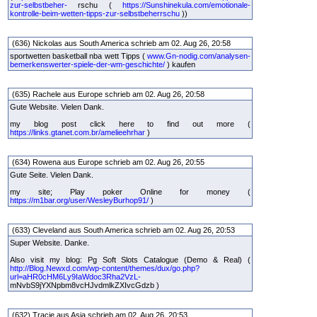
zur-selbstbeher-
rschu (
https://Sunshinekula.com/emotionale-
kontrolle-beim-wetten-tipps-zur-selbstbeherrschu
))
(636) Nickolas aus South America schrieb am 02. Aug 26, 20:58
sportwetten basketball nba wett Tipps (
www.Gn-nodig.com/analysen-
bemerkenswerter-spiele-der-wm-geschichte/
) kaufen
(635) Rachele aus Europe schrieb am 02. Aug 26, 20:58
Gute Website. Vielen Dank.
my blog post click here to find out more (
https://links.gtanet.com.br/amelieehrhar
)
(634) Rowena aus Europe schrieb am 02. Aug 26, 20:55
Gute Seite. Vielen Dank.
my site; Play poker Online for money (
https://m1bar.org/user/WesleyBurhop91/
)
(633) Cleveland aus South America schrieb am 02. Aug 26, 20:53
Super Website. Danke.
Also visit my blog: Pg Soft Slots Catalogue (Demo & Real) (
http://Blog.Newxd.com/wp-content/themes/dux/go.php?
url=aHR0cHM6Ly9IaWdoc3Rha2VzL-
mNvbS9jYXNpbm8vcHJvdmlkZXIvcGdzb )
(632) Tracie aus Asia schrieb am 02. Aug 26, 20:53