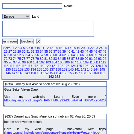
Name
Land
Seite:
1
2
3
4
5
6
7
8
9
10
11
12
13
14
15
16
17
18
19
20
21
22
23
24
25
26
27
28
29
30
31
32
33
34
35
36
37
38
39
40
41
42
43
44
45
46
47
48
49
50
51
52
53
54
55
56
57
58
59
60
61
62
63
64
65
66
67
68
69
70
71
72
73
74
75
76
77
78
79
80
81
82
83
84
85
86
87
88
89
90
91
92
93
94
95
96
97
98
99
100
101
102
103
104
105
106
107
108
109
110
111
112
113
114
115
116
117
118
119
120
121
122
123
124
125
126
127
128
129
130
131
132
133
134
135
136
137
138
139
140
141
142
143
144
145
146
147
148
149
150
151
152
153
154
155
156
157
158
159
160
161
162
163
(638) Lindsay aus Asia schrieb am 02. Aug 26, 20:59
Gute Seite. Vielen Dank.
Visit my web-site Learn Even more (
http://tujuan.grogol.us/go/aHR0cHM6Ly9Xd3cuaGlnaHN0YWtlcy5jb20
)
(637) Darnell aus South America schrieb am 02. Aug 26, 20:59
besten sportwetten seiten
Here is my web page ... basketball wett tipps
(
https://sunshinekula.com/emotionale-Kontrolle-beim-Wetten-tipps-