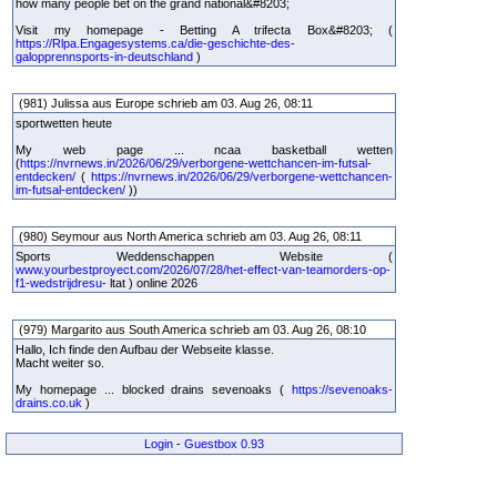
how many people bet on the grand national&#8203;
Visit my homepage - Betting A trifecta Box&#8203; (
https://Rlpa.Engagesystems.ca/die-geschichte-des-
galopprennsports-in-deutschland
)
(981) Julissa aus Europe schrieb am 03. Aug 26, 08:11
sportwetten heute
My web page ... ncaa basketball wetten
(
https://nvrnews.in/2026/06/29/verborgene-wettchancen-im-futsal-
entdecken/
(
https://nvrnews.in/2026/06/29/verborgene-wettchancen-
im-futsal-entdecken/
))
(980) Seymour aus North America schrieb am 03. Aug 26, 08:11
Sports Weddenschappen Website (
www.yourbestproyect.com/2026/07/28/het-effect-van-teamorders-op-
f1-wedstrijdresu-
ltat ) online 2026
(979) Margarito aus South America schrieb am 03. Aug 26, 08:10
Hallo, Ich finde den Aufbau der Webseite klasse.
Macht weiter so.
My homepage ... blocked drains sevenoaks (
https://sevenoaks-
drains.co.uk
)
Login
-
Guestbox 0.93