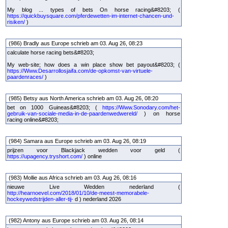
My blog ... types of bets On horse racing&#8203; (
https://quickbuysquare.com/pferdewetten-im-internet-chancen-und-
risiken/
)
(986) Bradly aus Europe schrieb am 03. Aug 26, 08:23
calculate horse racing bets&#8203;
My web-site; how does a win place show bet payout&#8203; (
https://Www.Desarrollosjaifa.com/de-opkomst-van-virtuele-
paardenraces/
)
(985) Betsy aus North America schrieb am 03. Aug 26, 08:20
bet on 1000 Guineas&#8203; (
https://Www.Sonodary.com/het-
gebruik-van-sociale-media-in-de-paardenwedwereld/
) on horse
racing online&#8203;
(984) Samara aus Europe schrieb am 03. Aug 26, 08:19
prijzen voor Blackjack wedden voor geld (
https://upagency.tryshort.com/
) online
(983) Mollie aus Africa schrieb am 03. Aug 26, 08:16
nieuwe Live Wedden nederland (
http://hearnoevel.com/2018/01/10/de-meest-memorabele-
hockeywedstrijden-aller-tij-
d ) nederland 2026
(982) Antony aus Europe schrieb am 03. Aug 26, 08:14