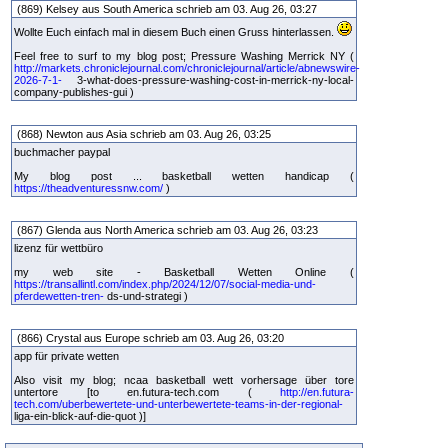
(869) Kelsey aus South America schrieb am 03. Aug 26, 03:27
Wollte Euch einfach mal in diesem Buch einen Gruss hinterlassen.
Feel free to surf to my blog post; Pressure Washing Merrick NY (
http://markets.chroniclejournal.com/chroniclejournal/article/abnewswire-
2026-7-1-
3-what-does-pressure-washing-cost-in-merrick-ny-local-
company-publishes-gui )
(868) Newton aus Asia schrieb am 03. Aug 26, 03:25
buchmacher paypal
My blog post ... basketball wetten handicap (
https://theadventuressnw.com/
)
(867) Glenda aus North America schrieb am 03. Aug 26, 03:23
lizenz für wettbüro
my web site - Basketball Wetten Online (
https://transallintl.com/index.php/2024/12/07/social-media-und-
pferdewetten-tren-
ds-und-strategi )
(866) Crystal aus Europe schrieb am 03. Aug 26, 03:20
app für private wetten
Also visit my blog; ncaa basketball wett vorhersage über tore
untertore [to en.futura-tech.com (
http://en.futura-
tech.com/uberbewertete-und-unterbewertete-teams-in-der-regional-
liga-ein-blick-auf-die-quot )]