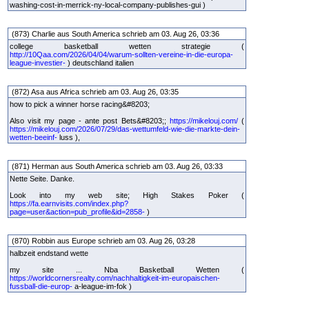
washing-cost-in-merrick-ny-local-company-publishes-gui )
(873) Charlie aus South America schrieb am 03. Aug 26, 03:36
college basketball wetten strategie (
http://10Qaa.com/2026/04/04/warum-sollten-vereine-in-die-europa-
league-investier-
) deutschland italien
(872) Asa aus Africa schrieb am 03. Aug 26, 03:35
how to pick a winner horse racing&#8203;
Also visit my page - ante post Bets&#8203;;
https://mikelouj.com/
(
https://mikelouj.com/2026/07/29/das-wettumfeld-wie-die-markte-dein-
wetten-beeinf-
luss ),
(871) Herman aus South America schrieb am 03. Aug 26, 03:33
Nette Seite. Danke.
Look into my web site; High Stakes Poker (
https://fa.earnvisits.com/index.php?
page=user&action=pub_profile&id=2858-
)
(870) Robbin aus Europe schrieb am 03. Aug 26, 03:28
halbzeit endstand wette
my site ... Nba Basketball Wetten (
https://worldcornersrealty.com/nachhaltigkeit-im-europaischen-
fussball-die-europ-
a-league-im-fok )