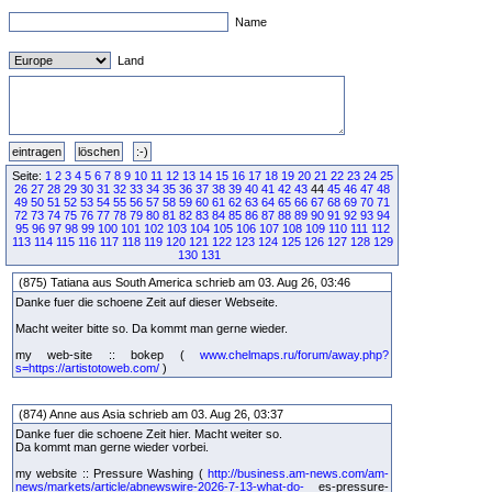
Name
Land
Seite:
1
2
3
4
5
6
7
8
9
10
11
12
13
14
15
16
17
18
19
20
21
22
23
24
25
26
27
28
29
30
31
32
33
34
35
36
37
38
39
40
41
42
43
44
45
46
47
48
49
50
51
52
53
54
55
56
57
58
59
60
61
62
63
64
65
66
67
68
69
70
71
72
73
74
75
76
77
78
79
80
81
82
83
84
85
86
87
88
89
90
91
92
93
94
95
96
97
98
99
100
101
102
103
104
105
106
107
108
109
110
111
112
113
114
115
116
117
118
119
120
121
122
123
124
125
126
127
128
129
130
131
(875) Tatiana aus South America schrieb am 03. Aug 26, 03:46
Danke fuer die schoene Zeit auf dieser Webseite.
Macht weiter bitte so. Da kommt man gerne wieder.
my web-site :: bokep (
www.chelmaps.ru/forum/away.php?
s=https://artistotoweb.com/
)
(874) Anne aus Asia schrieb am 03. Aug 26, 03:37
Danke fuer die schoene Zeit hier. Macht weiter so.
Da kommt man gerne wieder vorbei.
my website :: Pressure Washing (
http://business.am-news.com/am-
news/markets/article/abnewswire-2026-7-13-what-do-
es-pressure-