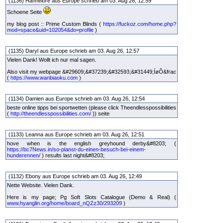
(1136) Hannelore aus Europe schrieb am 03. Aug 26, 12:59
Schoene Seite
my blog post :: Prime Custom Blinds (
https://fuckoz.com/home.php?
mod=space&uid=102054&do=profile
)
(1135) Daryl aus Europe schrieb am 03. Aug 26, 12:57
Vielen Dank! Wollt ich nur mal sagen.
Also visit my webpage &#29609;&#37239;&#32593;&#31449;ÍøÕ&frac
(
https://www.wanbiaoku.com
)
(1134) Damien aus Europe schrieb am 03. Aug 26, 12:54
beste online tipps bei sportwetten (please click Theendlesspossibilities
(
http://theendlesspossibilities.com/
)) seite
(1133) Leanna aus Europe schrieb am 03. Aug 26, 12:51
hove when is the english greyhound derby&#8203; (
https://bc7News.in/so-planst-du-einen-besuch-bei-einem-
hunderennen/
) results last night&#8203;
(1132) Ebony aus Europe schrieb am 03. Aug 26, 12:49
Nette Website. Vielen Dank.
Here is my page; Pg Soft Slots Catalogue (Demo & Real) (
www.hyanglin.org/home/board_nQZz30/293209
)