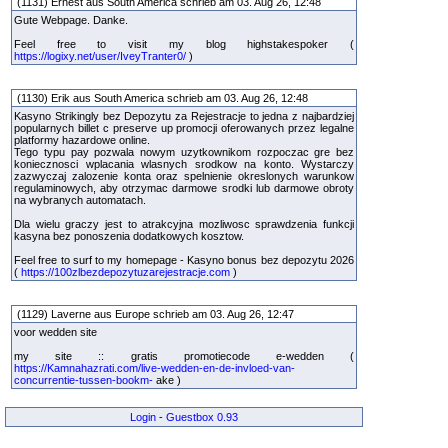
(1131) Ernest aus South America schrieb am 03. Aug 26, 12:48
Gute Webpage. Danke.
Feel free to visit my blog highstakespoker (
https://logixy.net/user/IveyTranter0/
)
(1130) Erik aus South America schrieb am 03. Aug 26, 12:48
Kasyno Strikingly bez Depozytu za Rejestracje to jedna z najbardziej
popularnych billet c preserve up promocji oferowanych przez legalne
platformy hazardowe online.
Tego typu pay pozwala nowym uzytkownikom rozpoczac gre bez
koniecznosci wplacania wlasnych srodkow na konto. Wystarczy
zazwyczaj zalozenie konta oraz spelnienie okreslonych warunkow
regulaminowych, aby otrzymac darmowe srodki lub darmowe obroty
na wybranych automatach.
Dla wielu graczy jest to atrakcyjna mozliwosc sprawdzenia funkcji
kasyna bez ponoszenia dodatkowych kosztow.
Feel free to surf to my homepage - Kasyno bonus bez depozytu 2026
(
https://100zlbezdepozytuzarejestracje.com
)
(1129) Laverne aus Europe schrieb am 03. Aug 26, 12:47
voor wedden site
my site :: gratis promotiecode e-wedden (
https://Kamnahazrati.com/live-wedden-en-de-invloed-van-
concurrentie-tussen-bookm-
ake )
Login
-
Guestbox 0.93