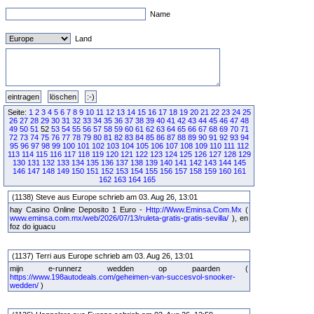
Name
Land
Seite:
1
2
3
4
5
6
7
8
9
10
11
12
13
14
15
16
17
18
19
20
21
22
23
24
25
26
27
28
29
30
31
32
33
34
35
36
37
38
39
40
41
42
43
44
45
46
47
48
49
50
51
52
53
54
55
56
57
58
59
60
61
62
63
64
65
66
67
68
69
70
71
72
73
74
75
76
77
78
79
80
81
82
83
84
85
86
87
88
89
90
91
92
93
94
95
96
97
98
99
100
101
102
103
104
105
106
107
108
109
110
111
112
113
114
115
116
117
118
119
120
121
122
123
124
125
126
127
128
129
130
131
132
133
134
135
136
137
138
139
140
141
142
143
144
145
146
147
148
149
150
151
152
153
154
155
156
157
158
159
160
161
162
163
164
165
(1138) Steve aus Europe schrieb am 03. Aug 26, 13:01
hay Casino Online Deposito 1 Euro -
Http://Www.Eminsa.Com.Mx
(
www.eminsa.com.mx/web/2026/07/13/ruleta-gratis-gratis-sevilla/
), en
foz do iguacu
(1137) Terri aus Europe schrieb am 03. Aug 26, 13:01
mijn e-runnerz wedden op paarden (
https://www.198autodeals.com/geheimen-van-succesvol-snooker-
wedden/
)