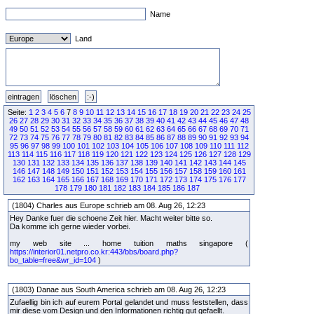
Name
Land
Seite:
1
2
3
4
5
6
7
8
9
10
11
12
13
14
15
16
17
18
19
20
21
22
23
24
25
26
27
28
29
30
31
32
33
34
35
36
37
38
39
40
41
42
43
44
45
46
47
48
49
50
51
52
53
54
55
56
57
58
59
60
61
62
63
64
65
66
67
68
69
70
71
72
73
74
75
76
77
78
79
80
81
82
83
84
85
86
87
88
89
90
91
92
93
94
95
96
97
98
99
100
101
102
103
104
105
106
107
108
109
110
111
112
113
114
115
116
117
118
119
120
121
122
123
124
125
126
127
128
129
130
131
132
133
134
135
136
137
138
139
140
141
142
143
144
145
146
147
148
149
150
151
152
153
154
155
156
157
158
159
160
161
162
163
164
165
166
167
168
169
170
171
172
173
174
175
176
177
178
179
180
181
182
183
184
185
186
187
(1804) Charles aus Europe schrieb am 08. Aug 26, 12:23
Hey Danke fuer die schoene Zeit hier. Macht weiter bitte so.
Da komme ich gerne wieder vorbei.
my web site ... home tuition maths singapore (
https://interior01.netpro.co.kr:443/bbs/board.php?
bo_table=free&wr_id=104
)
(1803) Danae aus South America schrieb am 08. Aug 26, 12:23
Zufaellig bin ich auf eurem Portal gelandet und muss feststellen, dass
mir diese vom Design und den Informationen richtig gut gefaellt.