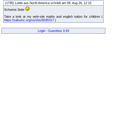
(1795) Lottie aus North America schrieb am 08. Aug 26, 12:15
Schoene Seite
Take a look at my web-site maths and english tuition for children (
https://sakumc.org/xe/vbs/6045317
)
Login
-
Guestbox 0.93