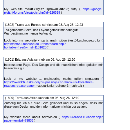
My web-site mo&#380;esz sprawdzi&#263; tutaj (
https://google-
pluft.nl/forums/viewtopic.php?id=326399
)
(1802) Tracie aus Europe schrieb am 08. Aug 26, 12:23
Toll gemachte Seite, das Layout gefaellt mir echt gut!
War bestimmt ne menge Aufwand.
Look into my web-site - top jc math tuition (test54.utohouse.co.kr (
http://test54.utohouse.co.kr/bbs/board.php?
bo_table=free&wr_id=1131620
))
(1801) Britt aus Asia schrieb am 08. Aug 26, 12:20
Interessante Page. Das Design und die nuetzlichen Infos gefallen mir
besonders gut.
Look at my website ... engineering maths tuition singapore (
https://www.kfz-eske.de/you-possibly-can-thank-us-later-three-
reasons-cease-eage-
r-about-junior-college-1-math-tuit )
(1800) Terra aus Africa schrieb am 08. Aug 26, 12:19
Zufaellig bin ich auf eure Seite gelandet und muss sagen, dass mir
diese vom Design und den Informationen richtig gut gefaelt.
My website more about Adrovia.eu (
https://Adrovia.eu/index.php?
page=item&id=79836
)