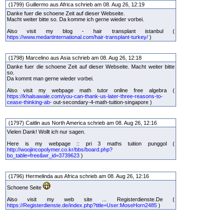
(1799) Guillermo aus Africa schrieb am 08. Aug 26, 12:19
Danke fuer die schoene Zeit auf dieser Webseite.
Macht weiter bitte so. Da komme ich gerne wieder vorbei.
Also visit my blog - hair transplant istanbul (
https://www.medartinternational.com/hair-transplant-turkey/
)
(1798) Marcelino aus Asia schrieb am 08. Aug 26, 12:18
Danke fuer die schoene Zeit auf dieser Webseite. Macht weiter bitte
so.
Da kommt man gerne wieder vorbei.
Also visit my webpage math tutor online free algebra (
https://khalsawale.com/you-can-thank-us-later-three-reasons-to-
cease-thinking-ab-
out-secondary-4-math-tuition-singapore )
(1797) Caitlin aus North America schrieb am 08. Aug 26, 12:16
Vielen Dank! Wollt ich nur sagen.
Here is my webpage :: pri 3 maths tuition punggol (
http://woojincopolymer.co.kr/bbs/board.php?
bo_table=free&wr_id=3739623
)
(1796) Hermelinda aus Africa schrieb am 08. Aug 26, 12:16
Schoene Seite
Also visit my web site ... Registerdienste.De (
https://Registerdienste.de/index.php?title=User:MoseHorn2485
)