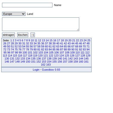
Name
Land
Seite:
1
2
3
4
5
6
7
8
9
10
11
12
13
14
15
16
17
18
19
20
21
22
23
24
25
26
27
28
29
30
31
32
33
34
35
36
37
38
39
40
41
42
43
44
45
46
47
48
49
50
51
52
53
54
55
56
57
58
59
60
61
62
63
64
65
66
67
68
69
70
71
72
73
74
75
76
77
78
79
80
81
82
83
84
85
86
87
88
89
90
91
92
93
94
95
96
97
98
99
100
101
102
103
104
105
106
107
108
109
110
111
112
113
114
115
116
117
118
119
120
121
122
123
124
125
126
127
128
129
130
131
132
133
134
135
136
137
138
139
140
141
142
143
144
145
146
147
148
149
150
151
152
153
154
155
156
157
158
159
160
161
162
163
Login
-
Guestbox 0.93