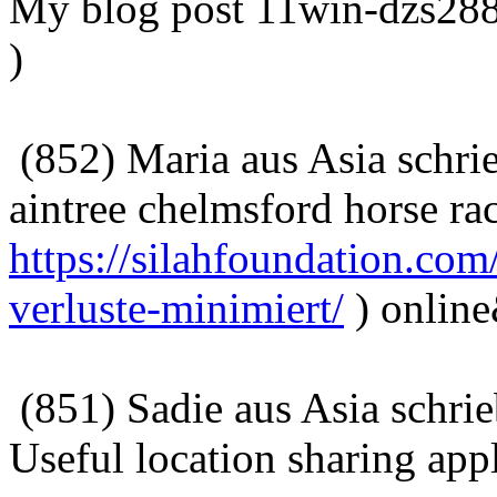
My blog post 11win-dzs288
)
(852) Maria aus Asia schri
aintree chelmsford horse ra
https://silahfoundation.co
verluste-minimiert/
) onlin
(851) Sadie aus Asia schri
Useful location sharing appl