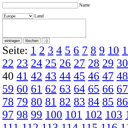
Name
Land
Seite:
1
2
3
4
5
6
7
8
9
10
1
22
23
24
25
26
27
28
29
30
40
41
42
43
44
45
46
47
48
59
60
61
62
63
64
65
66
67
78
79
80
81
82
83
84
85
86
97
98
99
100
101
102
103
111
112
113
114
115
116
1