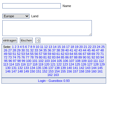
Name
Land
Seite:
1
2
3
4
5
6
7
8
9
10
11
12
13
14
15
16
17
18
19
20
21
22
23
24
25
26
27
28
29
30
31
32
33
34
35
36
37
38
39
40
41
42
43
44
45
46
47
48
49
50
51
52
53
54
55
56
57
58
59
60
61
62
63
64
65
66
67
68
69
70
71
72
73
74
75
76
77
78
79
80
81
82
83
84
85
86
87
88
89
90
91
92
93
94
95
96
97
98
99
100
101
102
103
104
105
106
107
108
109
110
111
112
113
114
115
116
117
118
119
120
121
122
123
124
125
126
127
128
129
130
131
132
133
134
135
136
137
138
139
140
141
142
143
144
145
146
147
148
149
150
151
152
153
154
155
156
157
158
159
160
161
162
163
Login
-
Guestbox 0.93