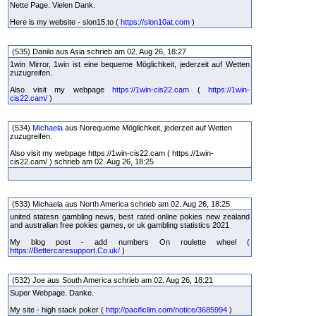
Nette Page. Vielen Dank.
Here is my website - slon15.to (
https://slon10at.com
)
(535) Danilo aus Asia schrieb am 02. Aug 26, 18:27
1win Mirror, 1win ist eine bequeme Möglichkeit, jederzeit auf Wetten
zuzugreifen.
Also visit my webpage
https://1win-cis22.cam
(
https://1win-
cis22.cam/
)
(534)
Michaela
aus Norequeme Möglichkeit, jederzeit auf Wetten
zuzugreifen.
Also visit my webpage https://1win-cis22.cam ( https://1win-
cis22.cam/ ) schrieb am 02. Aug 26, 18:25
(533) Michaela aus North America schrieb am 02. Aug 26, 18:25
united statesn gambling news, best rated online pokies new zealand
and australian free pokies games, or uk gambling statistics 2021
My blog post - add numbers On roulette wheel (
https://Bettercaresupport.Co.uk/
)
(532) Joe aus South America schrieb am 02. Aug 26, 18:21
Super Webpage. Danke.
My site - high stack poker (
http://pacificllm.com/notice/3685994
)