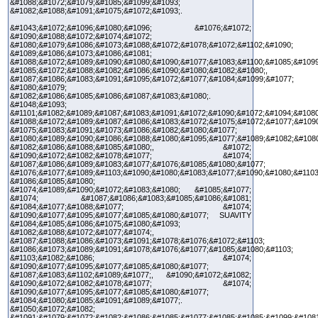
&#1088;&#1072;&#1079;&#1085;&#1099;&#1093;
&#1082;&#1088;&#1091;&#1075;&#1072;&#1093;.
&#1043;&#1072;&#1096;&#1080;&#1096; &#1076;&#1072;
&#1090;&#1088;&#1072;&#1074;&#1072;
&#1080;&#1079;&#1086;&#1073;&#1088;&#1072;&#1078;&#1072;&#1102;&#1090;
&#1089;&#1086;&#1073;&#1086;&#1081;
&#1088;&#1072;&#1089;&#1090;&#1080;&#1090;&#1077;&#1083;&#1100;&#1085;&#1099
&#1085;&#1072;&#1088;&#1082;&#1086;&#1090;&#1080;&#1082;&#1080;,
&#1087;&#1086;&#1083;&#1091;&#1095;&#1072;&#1077;&#1084;&#1099;&#1077;
&#1080;&#1079;
&#1082;&#1086;&#1085;&#1086;&#1087;&#1083;&#1080;.
&#1048;&#1093;
&#1101;&#1082;&#1089;&#1087;&#1083;&#1091;&#1072;&#1090;&#1072;&#1094;&#1080
&#1088;&#1072;&#1089;&#1087;&#1086;&#1083;&#1072;&#1075;&#1072;&#1077;&#109
&#1075;&#1083;&#1091;&#1073;&#1086;&#1082;&#1080;&#1077;
&#1080;&#1089;&#1090;&#1086;&#1088;&#1080;&#1095;&#1077;&#1089;&#1082;&#108
&#1082;&#1086;&#1088;&#1085;&#1080;, &#1072;
&#1090;&#1072;&#1082;&#1078;&#1077; &#1074;
&#1087;&#1086;&#1089;&#1083;&#1077;&#1076;&#1085;&#1080;&#1077;
&#1076;&#1077;&#1089;&#1103;&#1090;&#1080;&#1083;&#1077;&#1090;&#1080;&#1103
&#1086;&#1085;&#1080;
&#1074;&#1089;&#1090;&#1072;&#1083;&#1080; &#1085;&#1077;
&#1074; &#1087;&#1086;&#1083;&#1085;&#1086;&#1081;
&#1084;&#1077;&#1088;&#1077; &#1074;
&#1090;&#1077;&#1095;&#1077;&#1085;&#1080;&#1077; SUAVITY
&#1084;&#1085;&#1086;&#1075;&#1080;&#1093;
&#1082;&#1088;&#1072;&#1077;&#1074;,
&#1087;&#1088;&#1086;&#1073;&#1091;&#1078;&#1076;&#1072;&#1103;
&#1086;&#1073;&#1089;&#1091;&#1078;&#1076;&#1077;&#1085;&#1080;&#1103;
&#1103;&#1082;&#1086; &#1074;
&#1090;&#1077;&#1095;&#1077;&#1085;&#1080;&#1077;
&#1087;&#1083;&#1102;&#1089;&#1077;, &#1090;&#1072;&#1082;
&#1090;&#1072;&#1082;&#1078;&#1077; &#1074;
&#1090;&#1077;&#1095;&#1077;&#1085;&#1080;&#1077;
&#1084;&#1080;&#1085;&#1091;&#1089;&#1077;.
&#1050;&#1072;&#1082;
&#1091;&#1079;&#1072;&#1082;&#1086;&#1085;&#1077;&#1085;&#1085;&#1099;&#1081