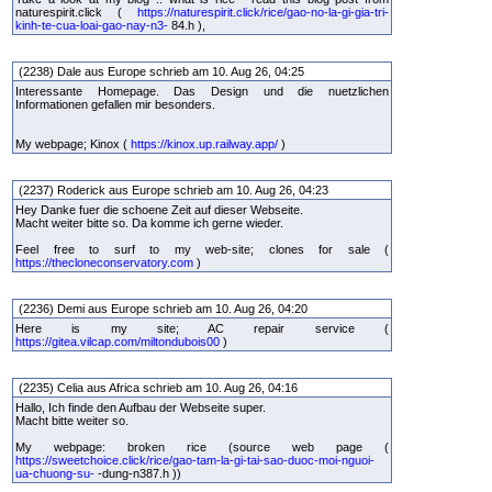
naturespirit.click (
https://naturespirit.click/rice/gao-no-la-gi-gia-tri-
kinh-te-cua-loai-gao-nay-n3-
84.h ),
(2238) Dale aus Europe schrieb am 10. Aug 26, 04:25
Interessante Homepage. Das Design und die nuetzlichen
Informationen gefallen mir besonders.
My webpage; Kinox (
https://kinox.up.railway.app/
)
(2237) Roderick aus Europe schrieb am 10. Aug 26, 04:23
Hey Danke fuer die schoene Zeit auf dieser Webseite.
Macht weiter bitte so. Da komme ich gerne wieder.
Feel free to surf to my web-site; clones for sale (
https://thecloneconservatory.com
)
(2236) Demi aus Europe schrieb am 10. Aug 26, 04:20
Here is my site; AC repair service (
https://gitea.vilcap.com/miltondubois00
)
(2235) Celia aus Africa schrieb am 10. Aug 26, 04:16
Hallo, Ich finde den Aufbau der Webseite super.
Macht bitte weiter so.
My webpage: broken rice (source web page (
https://sweetchoice.click/rice/gao-tam-la-gi-tai-sao-duoc-moi-nguoi-
ua-chuong-su-
-dung-n387.h ))