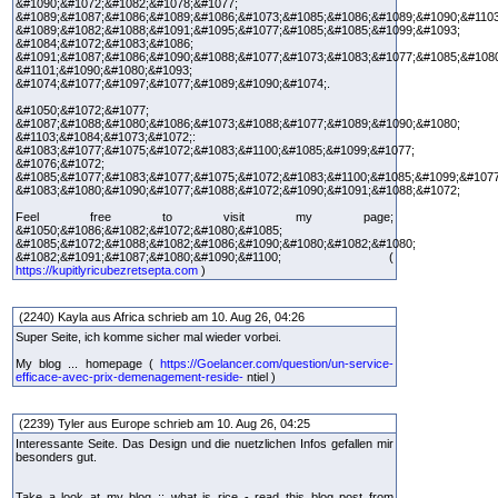
&#1090;&#1072;&#1082;&#1078;&#1077;
&#1089;&#1087;&#1086;&#1089;&#1086;&#1073;&#1085;&#1086;&#1089;&#1090;&#1103
&#1089;&#1082;&#1088;&#1091;&#1095;&#1077;&#1085;&#1085;&#1099;&#1093;
&#1084;&#1072;&#1083;&#1086;
&#1091;&#1087;&#1086;&#1090;&#1088;&#1077;&#1073;&#1083;&#1077;&#1085;&#108
&#1101;&#1090;&#1080;&#1093;
&#1074;&#1077;&#1097;&#1077;&#1089;&#1090;&#1074;.
&#1050;&#1072;&#1077;
&#1087;&#1088;&#1080;&#1086;&#1073;&#1088;&#1077;&#1089;&#1090;&#1080;
&#1103;&#1084;&#1073;&#1072;:
&#1083;&#1077;&#1075;&#1072;&#1083;&#1100;&#1085;&#1099;&#1077;
&#1076;&#1072;
&#1085;&#1077;&#1083;&#1077;&#1075;&#1072;&#1083;&#1100;&#1085;&#1099;&#1077
&#1083;&#1080;&#1090;&#1077;&#1088;&#1072;&#1090;&#1091;&#1088;&#1072;
Feel free to visit my page;
&#1050;&#1086;&#1082;&#1072;&#1080;&#1085;
&#1085;&#1072;&#1088;&#1082;&#1086;&#1090;&#1080;&#1082;&#1080;
&#1082;&#1091;&#1087;&#1080;&#1090;&#1100; (
https://kupitlyricubezretsepta.com
)
(2240) Kayla aus Africa schrieb am 10. Aug 26, 04:26
Super Seite, ich komme sicher mal wieder vorbei.
My blog ... homepage (
https://Goelancer.com/question/un-service-
efficace-avec-prix-demenagement-reside-
ntiel )
(2239) Tyler aus Europe schrieb am 10. Aug 26, 04:25
Interessante Seite. Das Design und die nuetzlichen Infos gefallen mir
besonders gut.
Take a look at my blog :: what is rice - read this blog post from