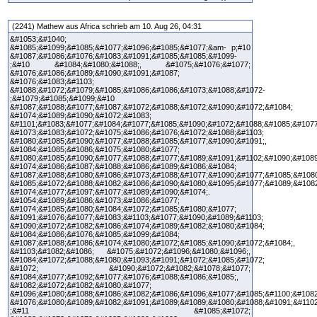
(2241) Mathew aus Africa schrieb am 10. Aug 26, 04:31
&#1053;&#1040;
&#1085;&#1099;&#1085;&#1077;&#1096;&#1085;&#1077;&am- p;#10
&#1087;&#1086;&#1076;&#1083;&#1091;&#1085;&#1085;&#1099-
;&#10 &#1084;&#1080;&#1088;, &#1075;&#1076;&#1077;
&#1076;&#1086;&#1089;&#1090;&#1091;&#1087;
&#1076;&#1083;&#1103;
&#1088;&#1072;&#1079;&#1085;&#1086;&#1086;&#1073;&#1088;&#1072-
;&#1079;&#1085;&#1099;&#10
&#1087;&#1088;&#1077;&#1087;&#1072;&#1088;&#1072;&#1090;&#1072;&#1084;
&#1074;&#1089;&#1090;&#1072;&#1083;
&#1101;&#1083;&#1077;&#1084;&#1077;&#1085;&#1090;&#1072;&#1088;&#1085;&#1077
&#1073;&#1083;&#1072;&#1075;&#1086;&#1076;&#1072;&#1088;&#1103;
&#1080;&#1085;&#1090;&#1077;&#1088;&#1085;&#1077;&#1090;&#1091;,
&#1084;&#1085;&#1086;&#1075;&#1080;&#1077;
&#1080;&#1085;&#1090;&#1077;&#1088;&#1077;&#1089;&#1091;&#1102;&#1090;&#1089
&#1074;&#1086;&#1087;&#1088;&#1086;&#1089;&#1086;&#1084;
&#1087;&#1088;&#1080;&#1086;&#1073;&#1088;&#1077;&#1090;&#1077;&#1085;&#1080
&#1085;&#1072;&#1088;&#1082;&#1086;&#1090;&#1080;&#1095;&#1077;&#1089;&#108
&#1074;&#1077;&#1097;&#1077;&#1089;&#1090;&#1074;.
&#1054;&#1089;&#1086;&#1073;&#1086;&#1077;
&#1074;&#1085;&#1080;&#1084;&#1072;&#1085;&#1080;&#1077;
&#1091;&#1076;&#1077;&#1083;&#1103;&#1077;&#1090;&#1089;&#1103;
&#1090;&#1072;&#1082;&#1086;&#1074;&#1089;&#1082;&#1080;&#1084;
&#1084;&#1086;&#1076;&#1085;&#1099;&#1084;
&#1087;&#1088;&#1086;&#1074;&#1080;&#1072;&#1085;&#1090;&#1072;&#1084;,
&#1103;&#1082;&#1086; &#1075;&#1072;&#1096;&#1080;&#1096;,
&#1084;&#1072;&#1088;&#1080;&#1093;&#1091;&#1072;&#1085;&#1072;
&#1072; &#1090;&#1072;&#1082;&#1078;&#1077;
&#1084;&#1077;&#1092;&#1077;&#1076;&#1088;&#1086;&#1085;,
&#1082;&#1072;&#1082;&#1080;&#1077;
&#1096;&#1080;&#1088;&#1086;&#1082;&#1086;&#1096;&#1077;&#1085;&#1100;&#1082
&#1076;&#1080;&#1089;&#1082;&#1091;&#1089;&#1089;&#1080;&#1088;&#1091;&#110
;&#11 &#1085;&#1072;