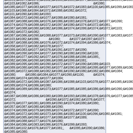
&#1103;&#1082;&#1086; &#1080;
&#1085;&#1077;&#1083;&#1077;&#1075;&#1072;&#1083;&#1100;&#1085;&#1099;&#1081
&#1103;&#1088;&#1084;&#1072;&#1088;&#1082;&#1072;
&#1101;&#1090;&#1080;&#1093;
&#1084;&#1072;&#1090;&#1077;&#1088;&#1080;&#1081;
&#1087;&#1088;&#1086;&#1076;&#1086;&#1083;&#1078;&#1072;&#1077;&#1090;
&#1074;&#1079;&#1088;&#1072;&#1097;&#1080;&#1074;&#1072;&#1081;,
&#1087;&#1088;&#1080;&#1082;&#1086;&#1074;&#1099;&#1074;&#1072;&#1103;
&#1082;&#1072;&#1082;
&#1087;&#1086;&#1090;&#1088;&#1077;&#1073;&#1080;&#1090;&#1077;&#1083;&#1077
&#1103;&#1082;&#1086; &#1080; &#1077;&#1097;&#1077;
&#1087;&#1088;&#1086;&#1076;&#1072;&#1074;&#1094;&#1086;&#1074;.
&#1058;&#1072;&#1082;&#1078;&#1077;
&#1089;&#1083;&#1077;&#1076;&#1091;&#1077;&#1090;
&#1086;&#1090;&#1084;&#1077;&#1090;&#1080;&#1090;&#1100;
&#1084;&#1077;&#1092;&#1077;&#1076;&#1088;&#1086;&#1085;,
&#1082;&#1086;&#1090;&#1086;&#1088;&#1099;&#1081;
&#1089;&#1095;&#1080;&#1090;&#1072;&#1077;&#1090;&#1089;&#1103;
&#1089;&#1080;&#1085;&#1090;&#1077;&#1090;&#1080;&#1095;&#1077;&#1089;&#108
&#1085;&#1072;&#1088;&#1082;&#1086;&#1090;&#1080;&#1082;&#1086;&#1084;
&#1080; &#1080;&#1084;&#1077;&#1090;&#1100; &#1074;
&#1089;&#1074;&#1086;&#1077;&#1084;
&#1088;&#1072;&#1089;&#1087;&#1086;&#1088;&#1103;&#1078;&#1077;&#1085;&#1080
&#1089;&#1074;&#1086;&#1080;
&#1086;&#1089;&#1086;&#1073;&#1077;&#1085;&#1085;&#1086;&#1089;&#1090;&#108
&#1074;
&#1087;&#1088;&#1086;&#1080;&#1089;&#1093;&#1086;&#1078;&#1076;&#1077;&#108
&#1072; &#1090;&#1072;&#1082;&#1078;&#1077;
&#1076;&#1077;&#1081;&#1089;&#1090;&#1074;&#1080;&#1080;.
&#1057;&#1087;&#1080;&#1088;&#1090;
&#1074;&#1099;&#1079;&#1099;&#1074;&#1072;&#1077;&#1090;
&#1085;&#1072;&#1080;&#1073;&#1086;&#1083;&#1100;&#1096;&#1080;&#1081;
&#1080;&#1085;&#1090;&#1077;&#1088;&#1077;&#1089;
&#1089;&#1088;&#1077;&#1076;&#1080;
&#1084;&#1086;&#1083;&#1086;&#1076;&#1099;&#1093;
&#1083;&#1102;&#1076;&#1077;&#1081;, &#1095;&#1090;&#1086;
&#1085;&#1080;