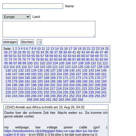
Name
Land
Seite:
1
2
3
4
5
6
7
8
9
10
11
12
13
14
15
16
17
18
19
20
21
22
23
24
25
26
27
28
29
30
31
32
33
34
35
36
37
38
39
40
41
42
43
44
45
46
47
48
49
50
51
52
53
54
55
56
57
58
59
60
61
62
63
64
65
66
67
68
69
70
71
72
73
74
75
76
77
78
79
80
81
82
83
84
85
86
87
88
89
90
91
92
93
94
95
96
97
98
99
100
101
102
103
104
105
106
107
108
109
110
111
112
113
114
115
116
117
118
119
120
121
122
123
124
125
126
127
128
129
130
131
132
133
134
135
136
137
138
139
140
141
142
143
144
145
146
147
148
149
150
151
152
153
154
155
156
157
158
159
160
161
162
163
164
165
166
167
168
169
170
171
172
173
174
175
176
177
178
179
180
181
182
183
184
185
186
187
188
189
190
191
192
193
194
195
196
197
198
199
200
201
202
203
204
205
206
207
208
209
210
211
212
213
214
215
216
217
218
219
220
221
222
223
224
225
226
227
228
229
230
231
232
233
234
235
236
237
238
239
240
241
242
243
244
245
246
247
248
249
250
251
252
253
254
255
256
257
258
259
260
261
262
263
264
265
266
(2242) Amelie aus Africa schrieb am 10. Aug 26, 04:32
Danke fuer die schoene Zeit hier. Macht weiter so. Da komme ich
gerne wieder vorbei.
my webpage; low voltage power cable (go!! (
https://wisebusiness.click/blog/gioi-thieu-ve-cap-dien-luc-ha-the-
cadivi-0-6-1kv-
-tcvn-5935-1-3-loi-pha-1-loi-dat-ruot-dong-ca ))