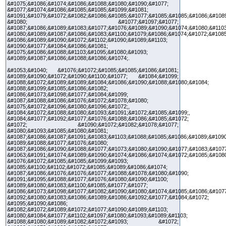
&#1075;&#1086;&#1074;&#1086;&#1088;&#1080;&#1090;&#1077;
&#1077;&#1074;&#1086;&#1085;&#1085;&#1099;&#1081;
&#1091;&#1079;&#1072;&#1082;&#1086;&#1085;&#1077;&#1085;&#1085;&#1086;&#1089
&#1080; &#1077;&#1097;&#1077;
&#1087;&#1086;&#1089;&#1083;&#1077;&#1076;&#1089;&#1090;&#1074;&#1080;&#1103
&#1080;&#1089;&#1087;&#1086;&#1083;&#1100;&#1079;&#1086;&#1074;&#1072;&#1085
&#1086;&#1089;&#1090;&#1072;&#1102;&#1090;&#1089;&#1103;
&#1090;&#1077;&#1084;&#1086;&#1081;
&#1075;&#1086;&#1088;&#1103;&#1095;&#1080;&#1093;
&#1089;&#1087;&#1086;&#1088;&#1086;&#1074;.
&#1053;&#1040; &#1076;&#1072;&#1085;&#1085;&#1086;&#1081;
&#1089;&#1090;&#1072;&#1090;&#1100;&#1077; &#1084;&#1099;
&#1088;&#1072;&#1089;&#1089;&#1084;&#1086;&#1090;&#1088;&#1080;&#1084;
&#1088;&#1099;&#1085;&#1086;&#1082;
&#1086;&#1073;&#1098;&#1077;&#1084;&#1099;
&#1087;&#1088;&#1086;&#1076;&#1072;&#1078;&#1080;
&#1075;&#1072;&#1096;&#1080;&#1096;&#1072;,
&#1084;&#1072;&#1088;&#1080;&#1093;&#1091;&#1072;&#1085;&#1099;,
&#1084;&#1077;&#1092;&#1077;&#1076;&#1088;&#1086;&#1085;&#1072;
&#1072; &#1090;&#1072;&#1082;&#1078;&#1077;
&#1080;&#1093;&#1085;&#1080;&#1081;
&#1087;&#1086;&#1087;&#1091;&#1083;&#1103;&#1088;&#1085;&#1086;&#1089;&#1090
&#1089;&#1088;&#1077;&#1076;&#1080;
&#1087;&#1086;&#1090;&#1088;&#1077;&#1073;&#1080;&#1090;&#1077;&#1083;&#1077
&#1063;&#1091;&#1074;&#1089;&#1090;&#1074;&#1086;&#1074;&#1072;&#1085;&#108
&#1076;&#1072;&#1085;&#1085;&#1099;&#1093;
&#1085;&#1100;&#1102;&#1072;&#1085;&#1089;&#1086;&#1074;
&#1087;&#1086;&#1076;&#1076;&#1077;&#1088;&#1078;&#1080;&#1090;
&#1091;&#1095;&#1088;&#1077;&#1076;&#1080;&#1090;&#1100;
&#1089;&#1080;&#1083;&#1100;&#1085;&#1077;&#1077;
&#1086;&#1073;&#1098;&#1077;&#1082;&#1090;&#1080;&#1074;&#1085;&#1086;&#107
&#1092;&#1080;&#1083;&#1086;&#1089;&#1086;&#1092;&#1077;&#1084;&#1072;
&#1095;&#1090;&#1086;
&#1082;&#1072;&#1089;&#1072;&#1077;&#1090;&#1089;&#1103;
&#1080;&#1084;&#1077;&#1102;&#1097;&#1080;&#1093;&#1089;&#1103;
&#1088;&#1080;&#1089;&#1082;&#1072;&#1093; &#1072;