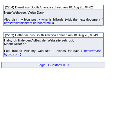
(2234) Daniel aus South America schrieb am 10. Aug 26, 04:02
Nette Webpage. Vielen Dank.
Also visit my blog post - what is billiards (visit the next document (
https://bidathinhkent.netboard.me
))
(2233) Catherine aus South America schrieb am 10. Aug 26, 03:49
Hallo, Ich finde den Aufbau der Webseite sehr gut.
Macht weiter so.
Feel free to visit my web site ... clones for sale (
https://mass-
hydro.com
)
Login
-
Guestbox 0.93